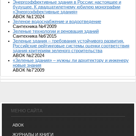
Энергоэффективные здания в России: настоящее и
будущее. К двадцатилетнему юбилею монографии
«Энергоэффективные здания»
АВОК №1'2024
Зеленое водоснабжение и водоотведение
Сантехника №4'2009
Зеленые технологии и реновация зданий
Сантехника №6'2015
Зеленые здания – требования устойчивого развития.
Российские рейтинговые системы оценки соответствия
здания критериям зеленого строительства
АВОК №2'2024
«Зеленые здания» – нужны ли архитектору и инженеру
новые знания
АВОК №7'2009
МЕНЮ САЙТА
АВОК
ЖУРНАЛЫ И КНИГИ