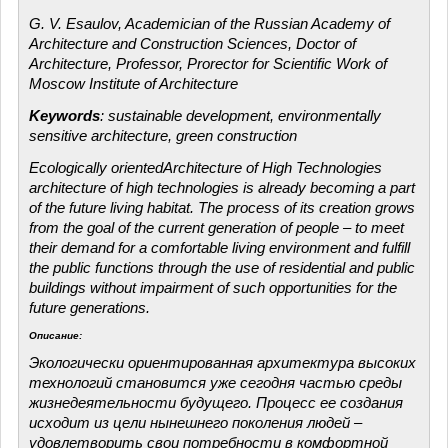
G. V. Esaulov, Academician of the Russian Academy of
Architecture and Construction Sciences, Doctor of
Architecture, Professor, Prorector for Scientific Work of
Moscow Institute of Architecture
Keywords
: sustainable development, environmentally
sensitive architecture, green construction
Ecologically orientedArchitecture of High Technologies
architecture of high technologies is already becoming a part
of the future living habitat. The process of its creation grows
from the goal of the current generation of people – to meet
their demand for a comfortable living environment and fulfill
the public functions through the use of residential and public
buildings without impairment of such opportunities for the
future generations.
Описание:
Экологически ориентированная архитектура высоких
технологий становится уже сегодня частью среды
жизнедеятельности будущего. Процесс ее создания
исходит из цели нынешнего поколения людей –
удовлетворить свои потребности в комфортной