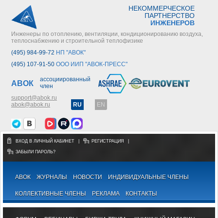
НЕКОММЕРЧЕСКОЕ
ПАРТНЕРСТВО
ИНЖЕНЕРОВ
Инженеры по отоплению, вентиляции, кондиционированию воздуха,
теплоснабжению и строительной теплофизике
(495) 984-99-72
НП "АВОК"
(495) 107-91-50
ООО ИИП "АВОК-ПРЕСС"
ассоциированный
АВОК
член
support@abok.ru
abok@abok.ru
RU
EN
ВХОД В ЛИЧНЫЙ КАБИНЕТ
|
РЕГИСТРАЦИЯ
|
ЗАБЫЛИ ПАРОЛЬ?
АВОК
ЖУРНАЛЫ
НОВОСТИ
ИНДИВИДУАЛЬНЫЕ ЧЛЕНЫ
КОЛЛЕКТИВНЫЕ ЧЛЕНЫ
РЕКЛАМА
КОНТАКТЫ