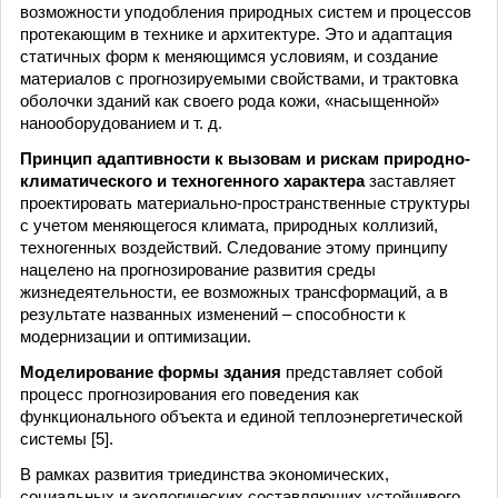
возможности уподобления природных систем и процессов
протекающим в технике и архитектуре. Это и адаптация
статичных форм к меняющимся условиям, и создание
материалов с прогнозируемыми свойствами, и трактовка
оболочки зданий как своего рода кожи, «насыщенной»
нанооборудованием и т. д.
Принцип адаптивности к вызовам и рискам природно-
климатического и техногенного характера
заставляет
проектировать материально-пространственные структуры
с учетом меняющегося климата, природных коллизий,
техногенных воздействий. Следование этому принципу
нацелено на прогнозирование развития среды
жизнедеятельности, ее возможных трансформаций, а в
результате названных изменений – способности к
модернизации и оптимизации.
Моделирование формы здания
представляет собой
процесс прогнозирования его поведения как
функционального объекта и единой теплоэнергетической
системы [5].
В рамках развития триединства экономических,
социальных и экологических составляющих устойчивого