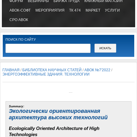
ФОРУМ
ВЕБИНАРЫ
БИРЖА ТРУДА
КНИЖНЫЙ МАГАЗИН
АВОК-СОФТ
МЕРОПРИЯТИЯ
ТК 474
МАРКЕТ
УСЛУГИ
СРО АВОК
ПОИСК ПО САЙТУ
ГЛАВНАЯ
/
БИБЛИОТЕКА НАУЧНЫХ СТАТЕЙ
/
АВОК №7'2022
/
ЭНЕРГОЭФФЕКТИВНЫЕ ЗДАНИЯ. ТЕХНОЛОГИИ
...
Summary:
Экологически ориентированная
архитектура высоких технологий
Ecologically Oriented
Architecture of High
Technologies