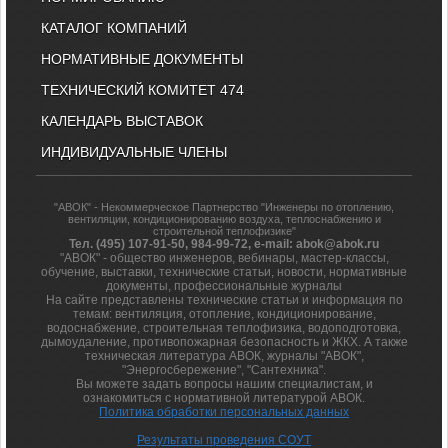
КАТАЛОГ КОМПАНИЙ
НОРМАТИВНЫЕ ДОКУМЕНТЫ
ТЕХНИЧЕСКИЙ КОМИТЕТ 474
КАЛЕНДАРЬ ВЫСТАВОК
ИНДИВИДУАЛЬНЫЕ ЧЛЕНЫ
"АВОК" - Некоммерческое Партнерство "Инженеры по отоплению,
вентиляции, кондиционированию воздуха, теплоснабжению и
строительной теплофизике"
Тел. (495) 107-91-50, 984-99-72, e-mail: abok@abok.ru
"АВОК" - общество инженеров, вебинары, мастер-классы,
обучение, выставки, технические статьи, новости, нормативные
документы, профессиональные журналы
На сайте представлены технические статьи и информация по
темам: вентиляция, отопление, кондиционирование,
водоснабжение, строительная теплофизика, водоподготовка,
дымоудаление, противопожарная безопасность и ЖКХ. А также
техническая литература АВОК, журналы "АВОК",
"Энергосбережение", "Сантехника".
Вы можете задать вопросы нашим специалистам, и
ознакомиться с нормативной литературой АВОК.
Политика обработки персональных данных
Результаты проведения СОУТ