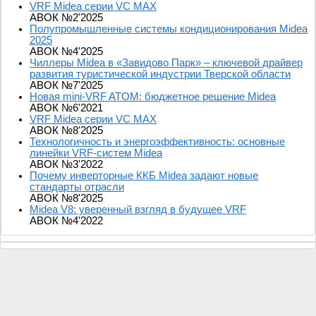
VRF Midea серии VC MAX
АВОК №2'2025
Полупромышленные системы кондиционирования Midea
2025
АВОК №4'2025
Чиллеры Midea в «Завидово Парк» – ключевой драйвер
развития туристической индустрии Тверской области
АВОК №7'2025
Новая mini-VRF ATOM: бюджетное решение Midea
АВОК №6'2021
VRF Midea серии VC MAX
АВОК №8'2025
Технологичность и энергоэффективность: основные
линейки VRF-систем Midea
АВОК №3'2022
Почему инверторные ККБ Midea задают новые
стандарты отрасли
АВОК №8'2025
Midea V8: уверенный взгляд в будущее VRF
АВОК №4'2022