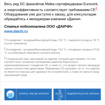
Весь ряд DC-фанкойлов Midea сертифицирован Eurovent,
3
а энергоэффективность соответствует требованиям CE
.
Оборудование уже доступно к заказу, для консультации
обращайтесь к менеджерам компании «Даичи».
Статья подготовлена ООО «ДАИЧИ»
www.daichi.ru
1
Охлаждение:
t
входящей/выходящей воды 7/12 °С,
t
наружного воздуха: 35 °С
(сухой термометр).
2
Охлаждение:
t
входящей/выходящей воды 7/12 °С,
t
входящего воздуха 27/19
°С (сухой/мокрый термометр соответственно).
3
Специальный знак, наносимый на изделие, который удостоверяет, что оно
соответствует основным требованиям директив Евросоюза и
гармонизированным стандартам СE, а также то, что продукт прошел процедуру
оценки соответствия директивам. Маркировка CE указывает на то, что изделие
не является опасным для здоровья его потребителей, а также не наносит вред
окружающей среде.
КУПИТЬ ONLINE ЖУРНАЛ
ПОДПИСАТЬСЯ НА ЖУРНАЛ