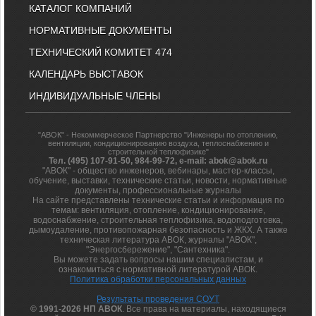
КАТАЛОГ КОМПАНИЙ
НОРМАТИВНЫЕ ДОКУМЕНТЫ
ТЕХНИЧЕСКИЙ КОМИТЕТ 474
КАЛЕНДАРЬ ВЫСТАВОК
ИНДИВИДУАЛЬНЫЕ ЧЛЕНЫ
"АВОК" - Некоммерческое Партнерство "Инженеры по отоплению,
вентиляции, кондиционированию воздуха, теплоснабжению и
строительной теплофизике"
Тел. (495) 107-91-50, 984-99-72, e-mail: abok@abok.ru
"АВОК" - общество инженеров, вебинары, мастер-классы,
обучение, выставки, технические статьи, новости, нормативные
документы, профессиональные журналы
На сайте представлены технические статьи и информация по
темам: вентиляция, отопление, кондиционирование,
водоснабжение, строительная теплофизика, водоподготовка,
дымоудаление, противопожарная безопасность и ЖКХ. А также
техническая литература АВОК, журналы "АВОК",
"Энергосбережение", "Сантехника".
Вы можете задать вопросы нашим специалистам, и
ознакомиться с нормативной литературой АВОК.
Политика обработки персональных данных
Результаты проведения СОУТ
© 1991-2026 НП АВОК
. Все права на материалы, находящиеся