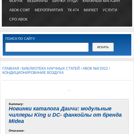
ФОРУМ
ВЕБИНАРЫ
БИРЖА ТРУДА
КНИЖНЫЙ МАГАЗИН
АВОК-СОФТ
МЕРОПРИЯТИЯ
ТК 474
МАРКЕТ
УСЛУГИ
СРО АВОК
ПОИСК ПО САЙТУ
ГЛАВНАЯ
/
БИБЛИОТЕКА НАУЧНЫХ СТАТЕЙ
/
АВОК №6'2022
/
КОНДИЦИОНИРОВАНИЕ ВОЗДУХА
...
Summary:
Новинки каталога Даичи: модульные
чиллеры King и DC- фанкойлы от бренда
Midea
Описание: