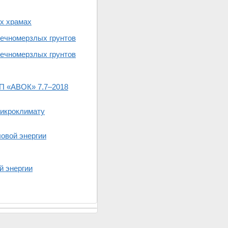
ых храмах
вечномерзлых грунтов
вечномерзлых грунтов
НП «АВОК» 7.7–2018
микроклимату
овой энергии
й энергии