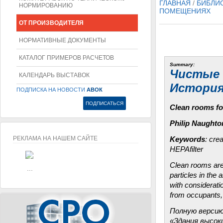
ГЛАВНАЯ
/
БИБЛИ
НОРМИРОВАНИЮ
ПОМЕЩЕНИЯХ
ОТ ПРОИЗВОДИТЕЛЯ
НОРМАТИВНЫЕ ДОКУМЕНТЫ
КАТАЛОГ ПРИМЕРОВ РАСЧЕТОВ
Summary:
Чистые 
КАЛЕНДАРЬ ВЫСТАВОК
История
ПОДПИСКА НА НОВОСТИ
АВОК
Clean rooms for
Philip Naughto
РЕКЛАМА НА НАШЕМ САЙТЕ
Keywords
: cre
НЕРАfilter
...
Clean rooms are
...
particles in the
with considerati
from occupants, 
Полную версию
«Здания высоки