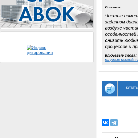
Описание:
Чистые помеще
заданном диап
воздухе части
особенностей 
снизить любы
процессов и п
Ключевые слова:
научные исследов
КУПИТЬ