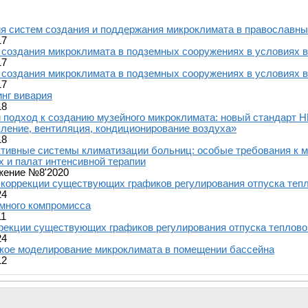
я систем создания и поддержания микроклимата в православн
17
создания микроклимата в подземных сооружениях в условиях 
17
создания микроклимата в подземных сооружениях в условиях 
17
нг вивария
18
подход к созданию музейного микроклимата: новый стандарт 
ление, вентиляция, кондиционирование воздуха»
18
тивные системы климатизации больниц: особые требования к 
 и палат интенсивной терапии
жение №8'2020
коррекции существующих графиков регулирования отпуска тепл
24
много компромисса
11
екции существующих графиков регулирования отпуска теплово
24
кое моделирование микроклимата в помещении бассейна
12