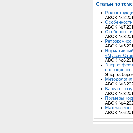
Статьи по теме
Реконструкци
АВОК №2'20
Особенности 
АВОК №7'20
Особенности 
АВОК №8'20
Ретрокомисси
АВОК №5'20
Нормативный 
«Музеи. Отоп
АВОК №6'20
Энергоэффек
операционных
Энергосбере
Методология 
АВОК №3'20
Вариант разу
АВОК №3'20
Примеры корр
АВОК №4'20
Математичес
АВОК №6'20