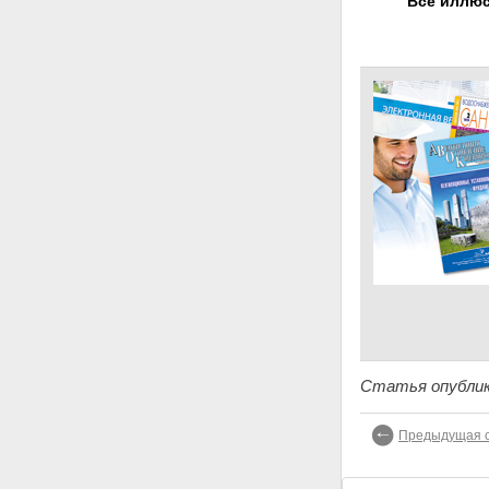
Все иллюс
Статья опублик
Предыдущая с