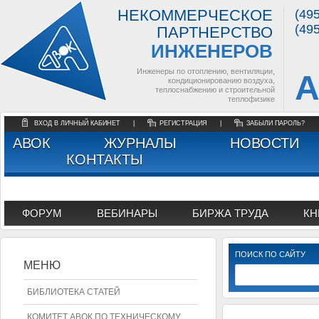
НЕКОММЕРЧЕСКОЕ
(49
(49
ПАРТНЕРСТВО
ИНЖЕНЕРОВ
Инженеры по отоплению, вентиляции,
А
кондиционированию воздуха,
теплоснабжению и строительной
теплофизике
ВХОД В ЛИЧНЫЙ КАБИНЕТ
|
РЕГИСТРАЦИЯ
|
ЗАБЫЛИ ПАРОЛЬ?
АВОК
ЖУРНАЛЫ
НОВОСТИ
КОНТАКТЫ
ФОРУМ
ВЕБИНАРЫ
БИРЖА ТРУДА
КН
ПОИСК ПО САЙТУ
МЕНЮ
БИБЛИОТЕКА СТАТЕЙ
КОМИТЕТ АВОК ПО ТЕХНИЧЕСКОМУ