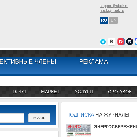
support@abok.ru
abok@abok.ru
RU
EN
ЕКТИВНЫЕ ЧЛЕНЫ
РЕКЛАМА
ТК 474
МАРКЕТ
УСЛУГИ
СРО АВОК
ПОДПИСКА
НА ЖУРНАЛЫ
АВОК
ЭНЕРГОСБЕРЕЖЕН