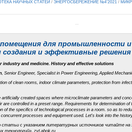
ОТЕКА НАУЧНЫХ СТАТЕЙ
/
ЭНЕРГОСБЕРЕЖЕНИЕ №4'2021
/
МИКР
...
помещения для промышленности и
 создания и эффективные решения
 industry and medicine. History and effective solutions
n
, Senior Engineer, Specialist in Power Engineering, Applied Mech
ation of clean rooms, indoor climate parameters, protection from infect
 artificially created spaces where microclimate parameters and conc
 air are controlled in a preset range. Requirements for determination o
on of the specifics of technological processes in a room. so as to re
concurrent processes and equipment used. Let's look into the histor
 статьи с указанием литературных источников читайте на 
х технологий», zvt.abok.ru