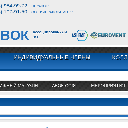
5) 984-99-72
НП "АВОК"
5) 107-91-50
ООО ИИП "АВОК-ПРЕСС"
ВОК
ассоциированный
член
ИНДИВИДУАЛЬНЫЕ ЧЛЕНЫ
КОЛЛ
...
...
ИЖНЫЙ МАГАЗИН
АВОК-СОФТ
МЕРОПРИЯТИЯ