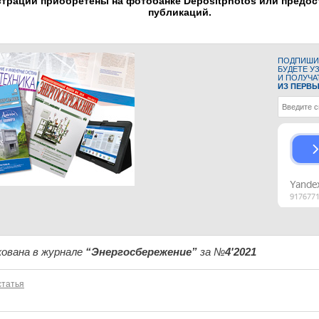
трации приобретены на фотобанке Depositphotos или предо
публикаций.
ПОДПИШИТ
БУДЕТЕ У
И ПОЛУЧА
ИЗ ПЕРВЫ
ована в журнале
“Энергосбережение”
за №
4'2021
татья