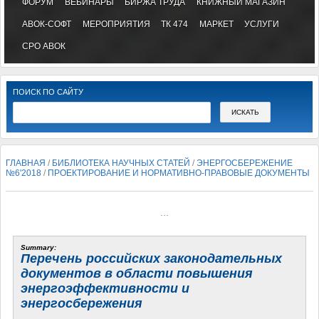
ФОРУМ
ВЕБИНАРЫ
БИРЖА ТРУДА
КНИЖНЫЙ МАГАЗИН
АВОК-СОФТ
МЕРОПРИЯТИЯ
ТК 474
МАРКЕТ
УСЛУГИ
СРО АВОК
ПОИСК ПО САЙТУ
ГЛАВНАЯ
/
БИБЛИОТЕКА НАУЧНЫХ СТАТЕЙ
/
ЭНЕРГОСБЕРЕЖЕНИЕ
№6'2018
/
ПРОЕКТИРОВАНИЕ И НОРМАТИВНО-ПРАВОВЫЕ ДОКУМЕНТЫ
...
Summary:
Перечень российских законодательных
документов в области повышения
энергоэффективности и
энергосбережения