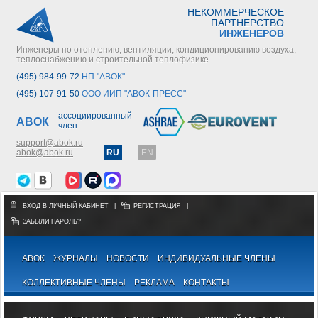
НЕКОММЕРЧЕСКОЕ
ПАРТНЕРСТВО
ИНЖЕНЕРОВ
Инженеры по отоплению, вентиляции, кондиционированию воздуха,
теплоснабжению и строительной теплофизике
(495) 984-99-72
НП "АВОК"
(495) 107-91-50
ООО ИИП "АВОК-ПРЕСС"
ассоциированный
АВОК
член
support@abok.ru
abok@abok.ru
RU
EN
ВХОД В ЛИЧНЫЙ КАБИНЕТ
|
РЕГИСТРАЦИЯ
|
ЗАБЫЛИ ПАРОЛЬ?
АВОК
ЖУРНАЛЫ
НОВОСТИ
ИНДИВИДУАЛЬНЫЕ ЧЛЕНЫ
КОЛЛЕКТИВНЫЕ ЧЛЕНЫ
РЕКЛАМА
КОНТАКТЫ