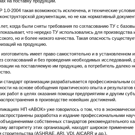
рах на поставку продукции.
Р 1.0-2004 такая возможность исключена, и технические услови
 конструкторской документации, но не как нормативный документ
лет, когда были сняты требования по согласованию ТУ с базов
 показывает, что нередко ТУ использовались для производства 
окого, но и более низкого качества. Такая опасность существуе
низаций на продукцию.
 изготовитель имеет право самостоятельно и в установленном 
. без согласований и без проведения необходимых исследований,
изации на поставляемую им продукцию, а потребитель далеко н
ество.
ли стандарт организации разрабатывается профессиональным с
ности на основе обобщения практического опыта и результатов 
их работ в целях оказания помощи предприятиям и другим суб
распространения в производстве новейших достижений.
ликациях НП «АВОК» уже говорилось о том, что в экономическ
распространены разработка и издание профессиональными нау
 объединениями собственных стандартов рекомендательного хар
ому авторитету этих организаций, находят широкое применение 
и строительства (ASHRAE, ARI, VDI, AICARR и др.).