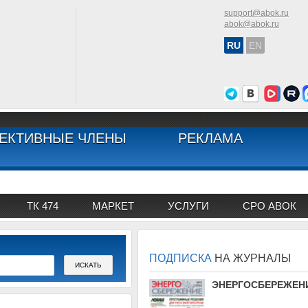
support@abok.ru
abok@abok.ru
RU
EN
ЕКТИВНЫЕ ЧЛЕНЫ
РЕКЛАМА
ТК 474
МАРКЕТ
УСЛУГИ
СРО АВОК
ПОДПИСКА
НА ЖУРНАЛЫ
АВОК
ЭНЕРГОСБЕРЕЖЕН