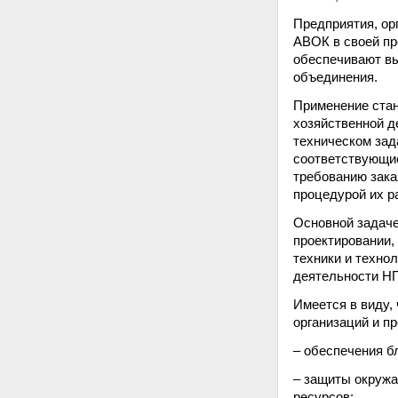
Предприятия, ор
АВОК в своей пр
обеспечивают вы
объединения.
Применение ста
хозяйственной де
техническом зад
соответствующие
требованию зака
процедурой их р
Основной задаче
проектировании,
техники и техно
деятельности Н
Имеется в виду,
организаций и п
– обеспечения б
– защиты окружа
ресурсов;