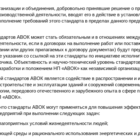
ганизации и объединения, добровольно принявшие решение о п
оизводственной деятельности, вводят его в действие в установ
полнение требований этого стандарта в пределах данного предп
ндартов АВОК может стать обязательным и в отношениях межд
ятельности, если в договорах на выполнение работ или поставку 
ании или других прилагаемых к договору документах) будут пр
 указания со ссылкой на эти стандарты по инициативе исполни
зчика. Объективность и научно-технический уровень стандарт
азработки и положением НП «АВОК» как независимой организац
й стандартов АВОК является содействие в распространении и 
 строительстве и эксплуатации зданий и сооружений современн
логии, передового отечественного и зарубежного опыта в сфере
П «АВОК».
 что стандарты АВОК могут применяться для повышения эффек
редприятий при выполнении следующих задач:
лагоприятных условий жизнедеятельности людей;
ющей среды и рационального использования энергетических и 