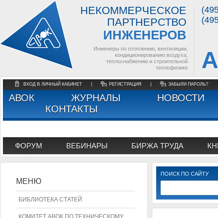
НЕКОММЕРЧЕСКОЕ
(49
(49
ПАРТНЕРСТВО
ИНЖЕНЕРОВ
Инженеры по отоплению, вентиляции,
А
кондиционированию воздуха,
теплоснабжению и строительной
теплофизике
ВХОД В ЛИЧНЫЙ КАБИНЕТ
|
РЕГИСТРАЦИЯ
|
ЗАБЫЛИ ПАРОЛЬ?
АВОК
ЖУРНАЛЫ
НОВОСТИ
КОНТАКТЫ
ФОРУМ
ВЕБИНАРЫ
БИРЖА ТРУДА
КН
ПОИСК ПО САЙТУ
МЕНЮ
БИБЛИОТЕКА СТАТЕЙ
КОМИТЕТ АВОК ПО ТЕХНИЧЕСКОМУ