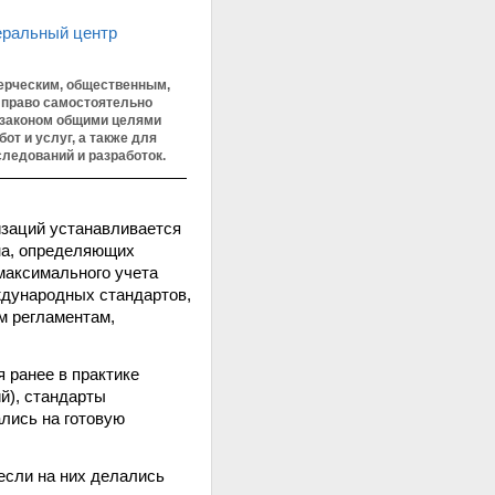
еральный центр
мерческим, общественным,
 право самостоятельно
 законом общими целями
от и услуг, а также для
ледований и разработок.
изаций устанавливается
на, определяющих
максимального учета
ждународных стандартов,
м регламентам,
 ранее в практике
й), стандарты
ались на готовую
 если на них делались