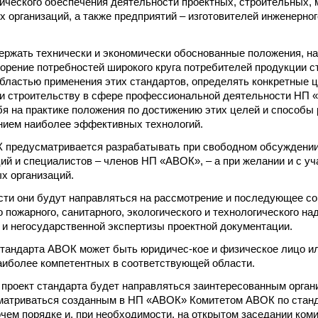
ического обеспечения деятельности проектных, строительных,
 организаций, а также предприятий – изготовителей инженерно
ржать технически и экономически обоснованные положения, н
орение потребностей широкого круга потребителей продукции с
областью применения этих стандартов, определять конкретные ц
и строительству в сфере профессиональной деятельности НП 
я на практике положения по достижению этих целей и способы
нием наиболее эффективных технологий.
 предусматривается разрабатывать при свободном обсуждении
ций и специалистов – членов НП «АВОК», – а при желании и с уч
х организаций.
ти они будут направляться на рассмотрение и последующее со
 пожарного, санитарного, экологического и технологического над
 и негосударственной экспертизы проектной документации.
тандарта АВОК может быть юридичес-кое и физическое лицо ил
аиболее компетентных в соответствующей области.
проект стандарта будет направляться заинтересованным орган
матриваться созданным в НП «АВОК» Комитетом АВОК по станд
очем порядке и, при необходимости, на открытом заседании ком