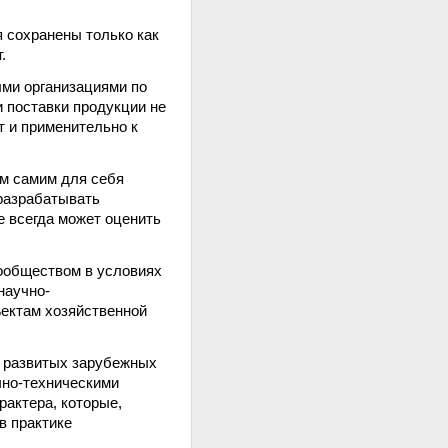
я сохранены только как
.
ыми организациями по
и поставки продукции не
т и применительно к
им самим для себя
 разрабатывать
е всегда может оценить
ообществом в условиях
научно-
ъектам хозяйственной
и развитых зарубежных
чно-техническими
актера, которые,
в практике