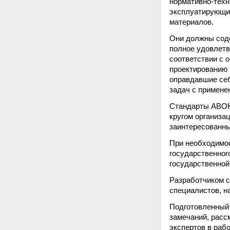
нормативно-техн
эксплуатирующих
материалов.
Они должны соде
полное удовлетв
соответствии с 
проектированию 
оправдавшие себ
задач с примене
Стандарты АВОК
кругом организа
заинтересованны
При необходимос
государственного
государственной
Разработчиком с
специалистов, н
Подготовленный 
замечаний, расс
экспертов в раб