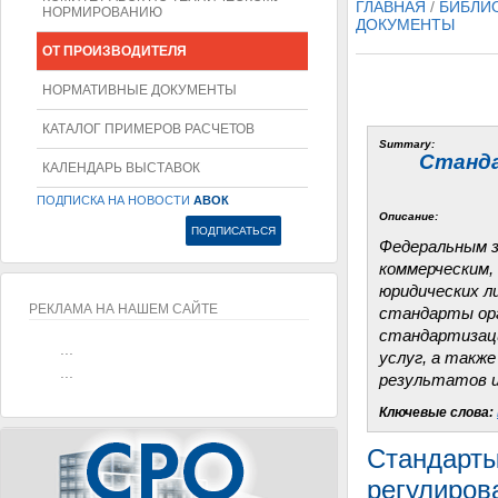
ГЛАВНАЯ
/
БИБЛИ
НОРМИРОВАНИЮ
ДОКУМЕНТЫ
ОТ ПРОИЗВОДИТЕЛЯ
НОРМАТИВНЫЕ ДОКУМЕНТЫ
КАТАЛОГ ПРИМЕРОВ РАСЧЕТОВ
Summary:
Станда
КАЛЕНДАРЬ ВЫСТАВОК
ПОДПИСКА НА НОВОСТИ
АВОК
Описание:
Федеральным з
коммерческим,
юридических л
РЕКЛАМА НА НАШЕМ САЙТЕ
стандарты орг
стандартизаци
...
услуг, а такж
...
результатов и
Ключевые слова:
Стандарты
регулиров