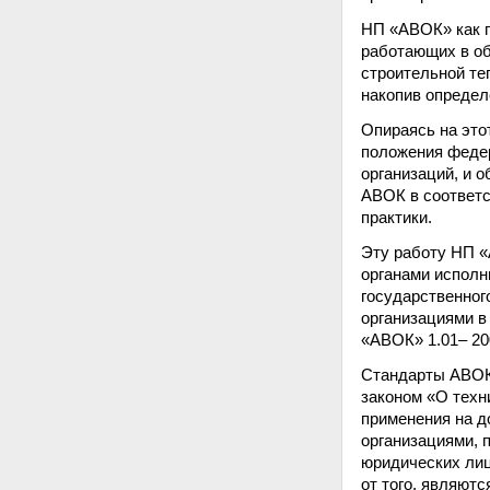
НП «АВОК» как п
работающих в об
строительной те
накопив определ
Опираясь на это
положения федер
организаций, и 
АВОК в соответс
практики.
Эту работу НП 
органами исполн
государственног
организациями в
«АВОК» 1.01– 20
Стандарты АВОК 
законом «О техн
применения на д
организациями, 
юридических ли
от того, являют