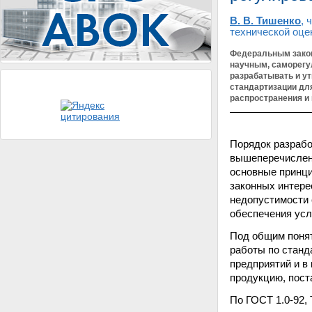
В. В. Тишенко
, 
технической оце
Федеральным закон
научным, саморегу
разрабатывать и у
стандартизации для
распространения и
Порядок разрабо
вышеперечислен
основные принци
законных интере
недопустимости 
обеспечения усл
Под общим понят
работы по станд
предприятий и в
продукцию, пост
По ГОСТ 1.0-92,