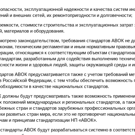
опасности, эксплуатационной надежности и качества систем и
ений и внешних сетей, их ремонтопригодности и долговечности;
оемкости, стоимости строительства и эксплуатационных затрат 
й, материалов и оборудования.
смотрено законодательством, требования стандартов АВОК не 
онам, техническим регламентам и иным нормативным правовым
рации, относящимся к соответствующим объектам стандартизац
андартам, разработанным для содействия выполнению техниче
сности жизни и здоровья людей, защиты окружающей среды и 
дартов АВОК предусматривается также с учетом требований ме
в Российской Федерации, с тем чтобы обеспечить возможность
обходимости в качестве национальных стандартов.
 должны будут предусматривать также возможность применени
 положений международных и региональных стандартов, а так
бежных стран и стандартов зарубежных профессиональных орг
ки развитых стран мира, если это не противоречит национальн
чам и принципам стандартизации НП «АВОК».
 стандарты АВОК будут разрабатываться системно в соответст