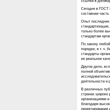
ссылки в догово
Сегодня в ГОСТ 
составная часть
Опыт последних 
стандартизации,
только более выс
стандартам орга
По закону любой
порядке, в т. ч
стандарты орган
ее реальное кач
Другое дело, ес
полной объектив
исследовательск
деятельности и 
В различных пуб
странах широко 
организациями и
благодаря высок
проектирования 