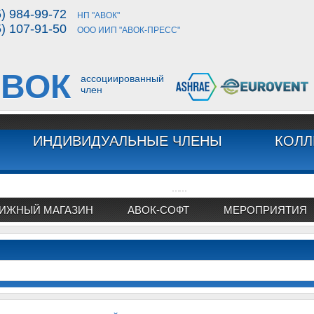
5) 984-99-72
НП "АВОК"
5) 107-91-50
ООО ИИП "АВОК-ПРЕСС"
ВОК
ассоциированный
член
ИНДИВИДУАЛЬНЫЕ ЧЛЕНЫ
КОЛЛ
...
...
ИЖНЫЙ МАГАЗИН
АВОК-СОФТ
МЕРОПРИЯТИЯ