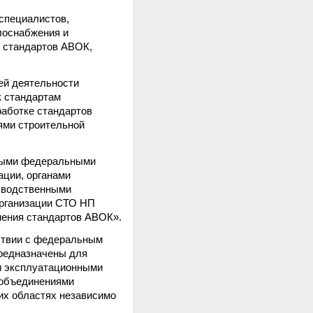
специалистов,
лоснабжения и
е стандартов АВОК,
ей деятельности
к стандартам
работке стандартов
ями строительной
нными федеральными
ации, органами
изводственными
организации СТО НП
нения стандартов АВОК».
ствии с федеральным
предназначены для
и эксплуатационными
 объединениями
их областях независимо