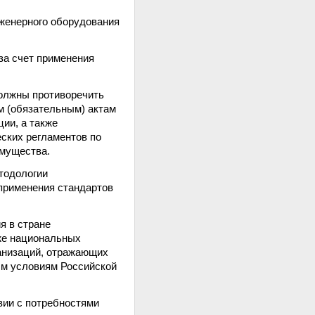
нженерного оборудования
за счет применения
должны противоречить
 (обязательным) актам
ии, а также
ских регламентов по
имущества.
тодологии
 применения стандартов
я в стране
же национальных
анизаций, отражающих
ым условиям Российской
вии с потребностями