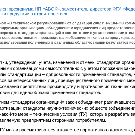
член президиума НП «АВОК», заместитель директора ФГУ «Фед
нки продукции в строительстве»
ом «О техническом регулировании» от 27 декабря 2002 г. № 184-ФЗ ком
лируемым организациям, объединениям юридических лиц предоставлено
тверждать стандарты организаций в соответствии с установленными этим
 совершенствования производства и обеспечения качества продукции, раб
 использования полученных в различных областях знаний результатов исс
тки, утверждения, учета, изменения и отмены стандартов орган
ными организациями самостоятельно с учетом положений зако
пы стандартизации – добровольности применения стандартов, 
сов заинтересованных лиц, преимущественного применения ме
создания препятствий производству и противоречия технически
овий для единообразия применения стандартов.
ием «стандарты организаций» закон объединяет различавшиеся
артизации: стандарты научно-технических обществ (объединени
 какой-то мере – технические условия (ТУ), которые разрабатыв
авляемую предприятием сторонним потребителям.
 ТУ могли рассматриваться в качестве нормативного документа,