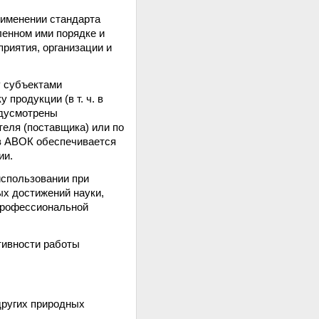
рименении стандарта
ленном ими порядке и
риятия, организации и
у субъектами
продукции (в т. ч. в
едусмотрены
теля (поставщика) или по
ов АВОК обеспечивается
ии.
использовании при
ых достижений науки,
 профессиональной
тивности работы
других природных