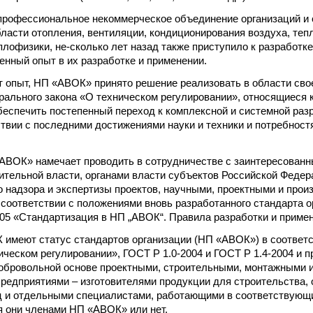
рофессиональное некоммерческое объединение организаций и 
ласти отопления, вентиляции, кондиционирования воздуха, теп
плофизики, не-сколько лет назад также приступило к разработк
енный опыт в их разработке и применении.
т опыт, НП «АВОК» принято решение реализовать в области сво
ального закона «О техническом регулировании», относящиеся 
обеспечить постепенный переход к комплексной и системной раз
твии с последними достижениями науки и техники и потребност
«АВОК» намечает проводить в сотрудничестве с заинтересова
ительной власти, органами власти субъектов Российской Федер
о надзора и экспертизы проектов, научными, проектными и про
 соответствии с положениями вновь разработанного стандарта 
05 «Стандартизация в НП „АВОК“. Правила разработки и приме
имеют статус стандартов организации (НП «АВОК») в соответ
ическом регулировании», ГОСТ Р 1.0-2004 и ГОСТ Р 1.4-2004 и 
обровольной основе проектными, строительными, монтажными 
предприятиями – изготовителями продукции для строительства,
ц и отдельными специалистами, работающими в соответствующ
ся они членами НП «АВОК» или нет.