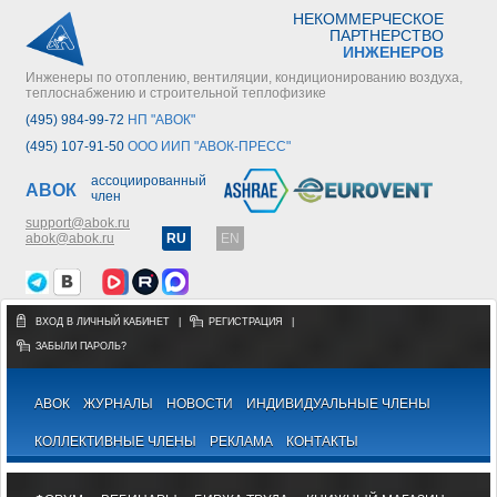
НЕКОММЕРЧЕСКОЕ
ПАРТНЕРСТВО
ИНЖЕНЕРОВ
Инженеры по отоплению, вентиляции, кондиционированию воздуха,
теплоснабжению и строительной теплофизике
(495) 984-99-72
НП "АВОК"
(495) 107-91-50
ООО ИИП "АВОК-ПРЕСС"
ассоциированный
АВОК
член
support@abok.ru
abok@abok.ru
RU
EN
ВХОД В ЛИЧНЫЙ КАБИНЕТ
|
РЕГИСТРАЦИЯ
|
ЗАБЫЛИ ПАРОЛЬ?
АВОК
ЖУРНАЛЫ
НОВОСТИ
ИНДИВИДУАЛЬНЫЕ ЧЛЕНЫ
КОЛЛЕКТИВНЫЕ ЧЛЕНЫ
РЕКЛАМА
КОНТАКТЫ