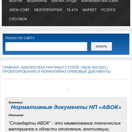
ФОРУМ
ВЕБИНАРЫ
БИРЖА ТРУДА
КНИЖНЫЙ МАГАЗИН
АВОК-СОФТ
МЕРОПРИЯТИЯ
ТК 474
МАРКЕТ
УСЛУГИ
СРО АВОК
ПОИСК ПО САЙТУ
ГЛАВНАЯ
/
БИБЛИОТЕКА НАУЧНЫХ СТАТЕЙ
/
АВОК №5'2002
/
ПРОЕКТИРОВАНИЕ И НОРМАТИВНО-ПРАВОВЫЕ ДОКУМЕНТЫ
...
Summary:
Нормативные документы НП «АВОК»
Описание:
"Стандарты АВОК" - это наименование технических
материалов в области отопления, вентиляции,