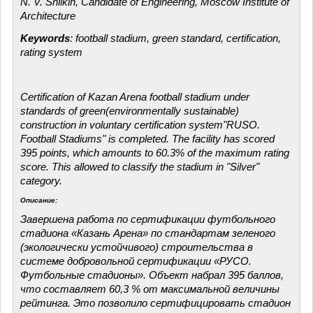
N. V. Shilkin, Candidate of Engineering, Moscow Institute of
Architecture
Keywords
: football stadium, green standard, certification,
rating system
Certification of Kazan Arena football stadium under
standards of green(environmentally sustainable)
construction in voluntary certification system"RUSO.
Football Stadiums" is completed. The facility has scored
395 points, which amounts to 60.3% of the maximum rating
score. This allowed to classify the stadium in "Silver"
category.
Описание:
Завершена работа по сертификации футбольного
стадиона «Казань Арена» по стандартам зеленого
(экологически устойчивого) строительства в
системе добровольной сертификации «РУСО.
Футбольные стадионы». Объект набрал 395 баллов,
что составляет 60,3 % от максимальной величины
рейтинга. Это позволило сертифицировать стадион