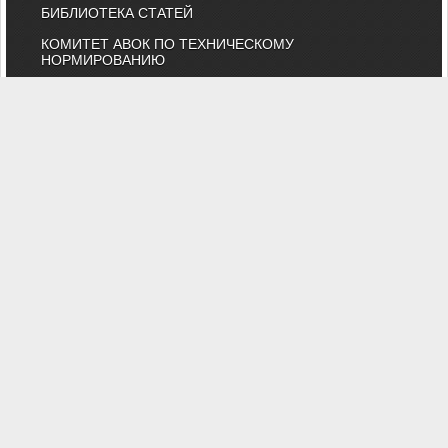
БИБЛИОТЕКА СТАТЕЙ
КОМИТЕТ АВОК ПО ТЕХНИЧЕСКОМУ
НОРМИРОВАНИЮ
КАТАЛОГ КОМПАНИЙ
НОРМАТИВНЫЕ ДОКУМЕНТЫ
ТЕХНИЧЕСКИЙ КОМИТЕТ 474
КАЛЕНДАРЬ ВЫСТАВОК
ИНДИВИДУАЛЬНЫЕ ЧЛЕНЫ
"АВОК" - Некоммерческое Партнерство "Инженеры по отоплению,
вентиляции, кондиционированию воздуха, теплоснабжению и
строительной теплофизике"
Тел. (495) 107-91-50, 984-99-72, e-mail: abok@abok.ru
"АВОК" - общество инженеров, вебинары, мастер-классы,
обучение, выставки, технические статьи, новости, нормативные
документы, профессиональные журналы
На сайте представлены технические статьи и информация по
темам: вентиляция, отопление, кондиционирование,
водоснабжение, строительная теплофизика, водоподготовка,
дымоудаление, противопожарная безопасность и ЖКХ. А также
техническая литература АВОК, журналы "АВОК",
"Энергосбережение", "Сантехника".
Вы можете задать вопросы нашим специалистам, и