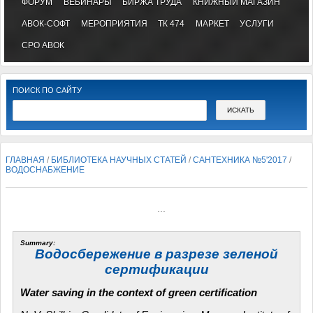
ФОРУМ
ВЕБИНАРЫ
БИРЖА ТРУДА
КНИЖНЫЙ МАГАЗИН
АВОК-СОФТ
МЕРОПРИЯТИЯ
ТК 474
МАРКЕТ
УСЛУГИ
СРО АВОК
ПОИСК ПО САЙТУ
ГЛАВНАЯ
/
БИБЛИОТЕКА НАУЧНЫХ СТАТЕЙ
/
САНТЕХНИКА №5'2017
/
ВОДОСНАБЖЕНИЕ
...
Summary:
Водосбережение в разрезе зеленой
сертификации
Water saving in the context of green certification