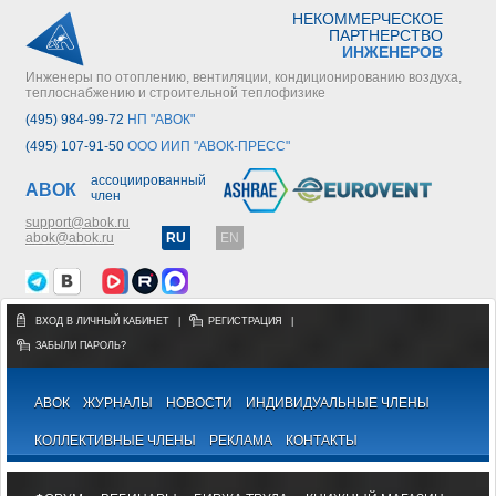
НЕКОММЕРЧЕСКОЕ
ПАРТНЕРСТВО
ИНЖЕНЕРОВ
Инженеры по отоплению, вентиляции, кондиционированию воздуха,
теплоснабжению и строительной теплофизике
(495) 984-99-72
НП "АВОК"
(495) 107-91-50
ООО ИИП "АВОК-ПРЕСС"
ассоциированный
АВОК
член
support@abok.ru
abok@abok.ru
RU
EN
ВХОД В ЛИЧНЫЙ КАБИНЕТ
|
РЕГИСТРАЦИЯ
|
ЗАБЫЛИ ПАРОЛЬ?
АВОК
ЖУРНАЛЫ
НОВОСТИ
ИНДИВИДУАЛЬНЫЕ ЧЛЕНЫ
КОЛЛЕКТИВНЫЕ ЧЛЕНЫ
РЕКЛАМА
КОНТАКТЫ