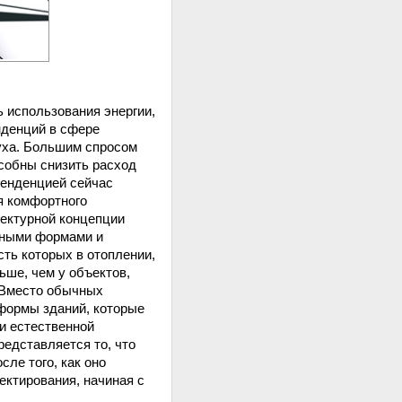
 использования энергии,
нденций в сфере
уха. Большим спросом
собны снизить расход
тенденцией сейчас
я комфортного
тектурной концепции
чными формами и
ть которых в отоплении,
ьше, чем у объектов,
 Вместо обычных
формы зданий, которые
и естественной
едставляется то, что
ле того, как оно
ектирования, начиная с