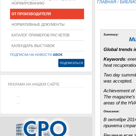
ГЛАВНАЯ
/
БИБЛИ
НОРМИРОВАНИЮ
ОТ ПРОИЗВОДИТЕЛЯ
НОРМАТИВНЫЕ ДОКУМЕНТЫ
Summary:
КАТАЛОГ ПРИМЕРОВ РАСЧЕТОВ
Ми
КАЛЕНДАРЬ ВЫСТАВОК
Global trends 
ПОДПИСКА НА НОВОСТИ
АВОК
Keywords
: ene
heat recuperati
Two day summit o
was accepted.
РЕКЛАМА НА НАШЕМ САЙТЕ
Achievement of a
...
The magazine’s e
...
areas of the HVA
Описание:
В октябре 201
принята страт
Решение всех 