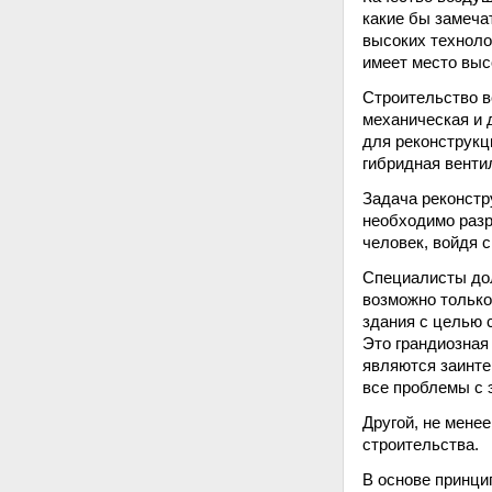
какие бы замеча
высоких технолог
имеет место выс
Строительство в
механическая и 
для реконструкц
гибридная венти
Задача реконст
необходимо разр
человек, войдя 
Специалисты дол
возможно только
здания с целью 
Это грандиозная
являются заинте
все проблемы с 
Другой, не мене
строительства.
В основе принци