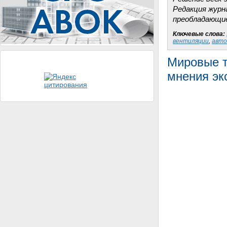
Редакция журн
преобладающие
Ключевые слова:
вентиляции
,
авто
Мировые т
мнения эк