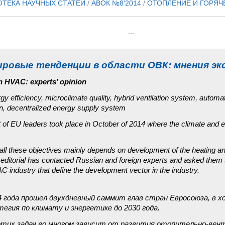
ОТЕКА НАУЧНЫХ СТАТЕЙ
/
АВОК №8'2014
/
ОТОПЛЕНИЕ И ГОРЯ
...
ровые тенденции в области ОВК: мнения э
in HVAC: experts’ opinion
rgy efficiency, microclimate quality, hybrid ventilation system, automat
on, decentralized energy supply system
f EU leaders took place in October of 2014 where the climate and en
ll these objectives mainly depends on development of the heating an
ditorial has contacted Russian and foreign experts and asked them t
C industry that define the development vector in the industry.
4 года прошел двухдневный саммит глав стран Евросоюза, в х
егия по климату и энергетике до 2030 года.
этих задач во многом зависит от развития отопительно-вен