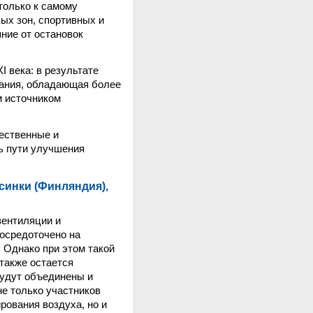
только к самому
вых зон, спортивных и
ние от остановок
 века: в результате
тания, обладающая более
м источником
ественные и
ть пути улучшения
синки (Финляндия),
вентиляции и
осредоточено на
 Однако при этом такой
 также остается
будут объединены и
не только участников
рования воздуха, но и