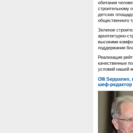
обитания челове
строительному о
детских площадо
общественного тр
Зеленое строите
архитектурно-ст
высокими комфор
поддержания бла
Реализация рейт
качественные по
условий нашей ж
Olli Seppanen
шеф-редактор