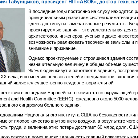
ч Табунщиков, президент НП «АВОК», доктор техн. на
В последние годы постоянно на слуху находятся р
принципиальным развитием систем климатизации 
здесь достигнуты замечательные результаты. Без
проектируемые здания – это увлекательная деяте
архитекторов, инженеров, ученых и даже инвесторо
возможность реализовать творческие замыслы и 
внимание и признание.
Однако проектируемые и строящиеся здания сост
незначительную величину в общем объеме сущест
99 % людей живут и работают в зданиях, построе
 XX века, и по мнению пользователей и специалистов, экология
даний является существенно неудовлетворительной.
тветствии с выводами Европейского комитета по окружающей ср
nment and Health Committee (EEHC), ежедневно около 5000 челов
званного синдромом больного здания.
ледованиям Национального института США по безопасности жиль
имеют плохое качество внутреннего воздуха, в результате чего
сть труда, и величина этих потерь достигает 60 млрд долл. США
ного режима в помещениях здания есть главный показатель ком