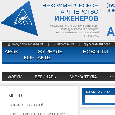
НЕКОММЕРЧЕСКОЕ
(49
(49
ПАРТНЕРСТВО
ИНЖЕНЕРОВ
Инженеры по отоплению, вентиляции,
А
кондиционированию воздуха,
теплоснабжению и строительной
теплофизике
ВХОД В ЛИЧНЫЙ КАБИНЕТ
|
РЕГИСТРАЦИЯ
|
ЗАБЫЛИ ПАРОЛЬ?
АВОК
ЖУРНАЛЫ
НОВОСТИ
КОНТАКТЫ
ФОРУМ
ВЕБИНАРЫ
БИРЖА ТРУДА
КН
ПОИСК ПО САЙТУ
МЕНЮ
БИБЛИОТЕКА СТАТЕЙ
КОМИТЕТ АВОК ПО ТЕХНИЧЕСКОМУ