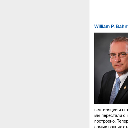
William P. Bah
вентиляции и ес
мы перестали сч
построено. Тепе
самых ранних ст