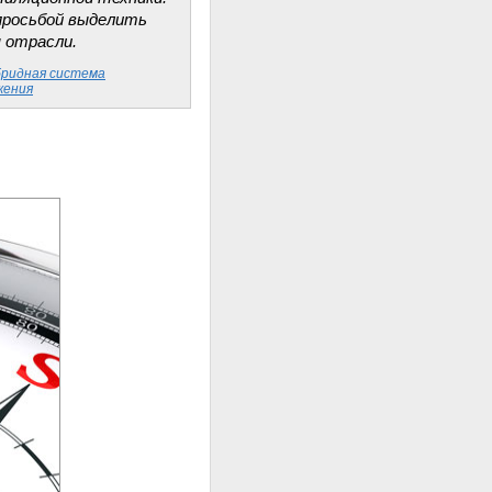
просьбой выделить
 отрасли.
бридная система
жения