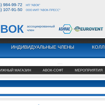
5) 984-99-72
НП "АВОК"
5) 107-91-50
ООО ИИП "АВОК-ПРЕСС"
ВОК
ассоциированный
член
ИНДИВИДУАЛЬНЫЕ ЧЛЕНЫ
КОЛЛ
...
...
ИЖНЫЙ МАГАЗИН
АВОК-СОФТ
МЕРОПРИЯТИЯ