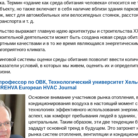
ка. Термин «здание как среда обитания человека» относится не 
бъекту, но также включает в себя наличие вблизи здания парко
к, мест для автомобильных или велосипедных стоянок, расстоя
анспорта и т. д.
льство выражает главную идею архитектуры и строительства XXI
роительной деятельности может быть создана новая среда оби
тными качествами и в то же время являющаяся энергетически
гоприятного климата.
инговой системы оценки среды обитания позволит ввести колич
казатели условий, в которых мы живем, оценить их и определи
изни.
, профессор по ОВК, Технологический университет Хель
 REHVA European HVAC Journal
Основное внимание участников рынка отопления, 
кондиционирования воздуха в настоящий момент с
технологиях эффективного использования энергии.
аспект, как комфорт пребывания людей в зданиях,
центральным. Таким образом, эти две тенденции 
зададут основной тренд в будущем. Это затронет 
рынка систем отопления, вентиляции и кондициони