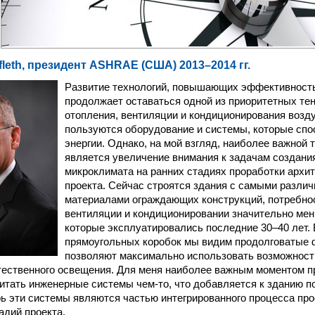
nfleth, президент ASHRAE (США) 2013–2014 гг.
Развитие технологий, повышающих эффективность
продолжает оставаться одной из приоритетных те
отопления, вентиляции и кондиционирования возд
пользуются оборудование и системы, которые спо
энергии. Однако, на мой взгляд, наиболее важной 
является увеличение внимания к задачам создани
микроклимата на ранних стадиях проработки архи
проекта. Сейчас строятся здания с самыми разли
материалами ограждающих конструкций, потребнос
вентиляции и кондиционировании значительно мен
которые эксплуатировались последние 30–40 лет.
прямоугольных коробок мы видим продолговатые 
позволяют максимально использовать возможност
тественного освещения. Для меня наиболее важным моментом пр
итать инженерные системы чем-то, что добавляется к зданию пос
рь эти системы являются частью интегрированного процесса про
адий проекта.