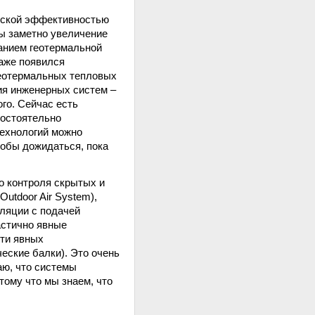
ческой эффективностью
ды заметно увеличение
ванием геотермальной
даже появился
геотермальных тепловых
ия инженерных систем –
ого. Сейчас есть
мостоятельно
технологий можно
тобы дожидаться, пока
о контроля скрытых и
utdoor Air System),
ляции с подачей
астично явные
сти явных
еские балки). Это очень
аю, что системы
отому что мы знаем, что