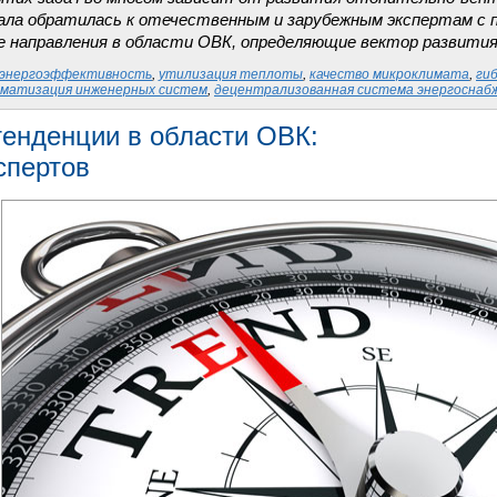
ала обратилась к отечественным и зарубежным экспертам с 
 направления в области ОВК, определяющие вектор развития
энергоэффективность
,
утилизация теплоты
,
качество микроклимата
,
ги
матизация инженерных систем
,
децентрализованная система энергоснаб
енденции в области ОВК:
спертов