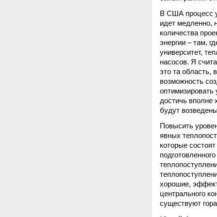
В США процесс у
идет медленно, н
количества прое
энергии – там, 
университет, те
насосов. Я счит
это та область, 
возможность соз
оптимизировать 
достичь вполне 
будут возведены
Повысить уровен
явных теплопост
которые состоят
подготовленного
теплопоступлени
теплопоступлени
хорошие, эффект
центрального кон
существуют гора