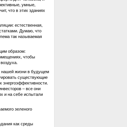
фективные, умные,
чит, что в этих зданиях
ляции: естественная,
статками. Думаю, что
млема так называемая
щим образом:
омещениях, чтобы
 воздуха.
а нашей жизни в будущем
руировать существующие
х энергоэффективности.
инвесторов – все они
х и на себе испытали
аемого зеленого
здания как среды