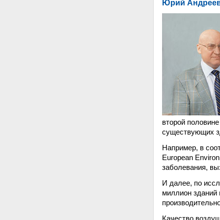
Юрий Андрееви
второй половине
существующих з
Например, в соо
European Enviro
заболевания, вы
И далее, по исс
миллион зданий 
производительно
Качество воздуш