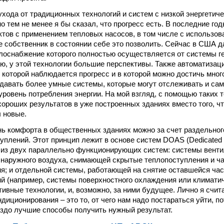
хода от традиционных технологий и систем с низкой энергети
о тем не менее я бы сказал, что прогресс есть. В последние го
ктов с применением тепловых насосов, в том числе с использо
где собственник в состоянии себе это позволить. Сейчас в США 
плоснабжение которого полностью осуществляется от системы 
аю, у этой технологии большие перспективы. Также автоматизац
в которой наблюдается прогресс и в которой можно достичь мног
давать более умные системы, которые могут отслеживать и са
уровень потребления энергии. На мой взгляд, с помощью таких 
хороших результатов в уже построенных зданиях вместо того, ч
 новые.
ь комфорта в общественных зданиях можно за счет раздельног
уплений. Этот принцип лежит в основе систем DOAS (Dedicated O
 из двух параллельно функционирующих систем: системы венти
 наружного воздуха, снимающей скрытые теплопоступления и ч
я; и отдельной системы, работающей на снятие оставшейся ча
й (например, системы поверхностного охлаждения или климатич
ивные технологии, и, возможно, за ними будущее. Лично я счит
диционирования – это то, от чего нам надо постараться уйти, п
здо лучшие способы получить нужный результат.