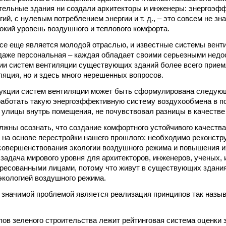
тельные здания ни создали архитекторы и инженеры: энергоэф
ий, с нулевым потреблением энергии и т. д., – это совсем не зна
окий уровень воздушного и теплового комфорта.
се еще является молодой отраслью, и известные системы венти
даже персональная – каждая обладает своими серьезными недо
ии систем вентиляции существующих зданий более всего прие
ляция, но и здесь много нерешенных вопросов.
рукции систем вентиляции может быть сформулирована следую
аботать такую энергоэффективную систему воздухообмена в п
с улицы внутрь помещения, не почувствовал разницы в качестве
жны осознать, что создание комфортного устойчивого качеств
 на основе перестройки нашего прошлого: необходимо реконст
совершенствования экологии воздушного режима и повышения и
 задача мирового уровня для архитекторов, инженеров, ученых, 
ресованными лицами, потому что живут в существующих здания
экологией воздушного режима.
е значимой проблемой является реализация принципов так назыв
пов зеленого строительства лежит рейтинговая система оценки 