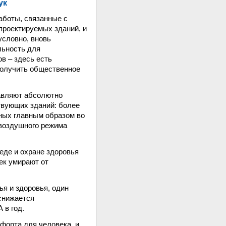
ук
аботы, связанные с
проектируемых зданий, и
условно, вновь
льность для
в – здесь есть
получить общественное
авляют абсолютно
вующих зданий: более
нных главным образом во
 воздушного режима
еде и охране здоровья
ек умирают от
я и здоровья, один
 снижается
 в год.
форта для человека, и