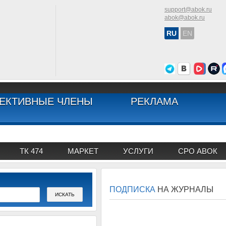
support@abok.ru
abok@abok.ru
RU
EN
ЕКТИВНЫЕ ЧЛЕНЫ
РЕКЛАМА
ТК 474
МАРКЕТ
УСЛУГИ
СРО АВОК
ПОДПИСКА
НА ЖУРНАЛЫ
АВОК