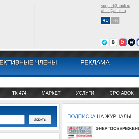
support@abok.ru
abok@abok.ru
RU
EN
ЕКТИВНЫЕ ЧЛЕНЫ
РЕКЛАМА
ТК 474
МАРКЕТ
УСЛУГИ
СРО АВОК
ПОДПИСКА
НА ЖУРНАЛЫ
АВОК
ЭНЕРГОСБЕРЕЖЕН