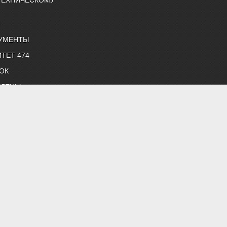
Й
УМЕНТЫ
ТЕТ 474
ОК
ЧЛЕНЫ
снабжению и строительной теплофизике"
 нормативные документы, профессиональные журналы
жение, строительная теплофизика, водоподготовка, дымоудаление,
 "Энергосбережение", "Сантехника".
й литературой АВОК.
ветствии с законодательством РФ
етены на фотобанке Depositphotos или предоставлены авторами