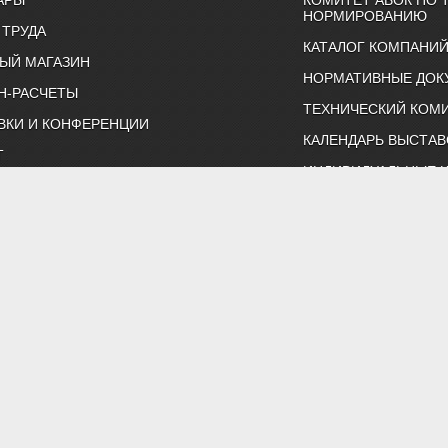
НОРМИРОВАНИЮ
 ТРУДА
КАТАЛОГ КОМПАНИ
ЫЙ МАГАЗИН
НОРМАТИВНЫЕ ДОК
Н-РАСЧЕТЫ
ТЕХНИЧЕСКИЙ КОМИ
ВКИ И КОНФЕРЕНЦИИ
КАЛЕНДАРЬ ВЫСТАВ
Т
ИНДИВИДУАЛЬНЫЕ 
ртнерство "Инженеры по отоплению, вентиляции, кондиционированию воздуха, тепло
Тел. (495) 107-91-50, 984-99-72, e-mail: abok@abok.ru
астер-классы, обучение, выставки, технические статьи, новости,
 по темам: вентиляция, отопление, кондиционирование, водоснаб
ть и ЖКХ. А также техническая литература АВОК, журналы "АВОК",
адать вопросы нашим специалистам, и ознакомиться с нормативно
Политика обработки персональных данных
Результаты проведения СОУТ
 Все права на материалы, находящиеся на сайте охраняются в соот
менного разрешения редакции запрещено. Все иллюстрации приобр
публикаций.