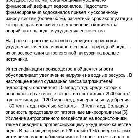
финансовый дефицит водоканалов. Недостаток
финансирования водоканалов привел к ускоренному
износу систем (более 60 %), расчетный срок эксплуатации
которых практически истек, увеличению количества
аварий, потерь воды и ухудшения ее качества.
На фоне острого финансового дефицита происходит
ухудшение качества исходного сырья – природной воды –
из-за возростания антропогенной нагрузки на водные
источники.
Интенсификация производственной деятельности
обусловливает увеличение нагрузки на водные ресурсы. В
настоящее время суммарная масса загрязнителей
гидросферы составляет 15 млрд т/год, среди которых
поверхностно активные вещества составляют 2500 млн т/
год, пестициды – 1200 млн т/год, минеральные удобрения
– 80 млн т/год, тяжелые металлы – 3 млн т/год. Большую
опасность представляют патогенные микроорганизмы [6].
Усиление антропогенного воздействия на водоисточники
также приводит к прогрессирующему ухудшению качества
воды. В настоящее время в РФ только 1 % поверхностных
источников водоснабжения имеют I класс, то есть вода не