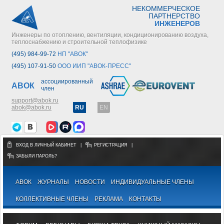
НЕКОММЕРЧЕСКОЕ
ПАРТНЕРСТВО
ИНЖЕНЕРОВ
Инженеры по отоплению, вентиляции, кондиционированию воздуха,
теплоснабжению и строительной теплофизике
(495) 984-99-72
НП "АВОК"
(495) 107-91-50
ООО ИИП "АВОК-ПРЕСС"
ассоциированный
АВОК
член
support@abok.ru
abok@abok.ru
RU
EN
ВХОД В ЛИЧНЫЙ КАБИНЕТ
|
РЕГИСТРАЦИЯ
|
ЗАБЫЛИ ПАРОЛЬ?
АВОК
ЖУРНАЛЫ
НОВОСТИ
ИНДИВИДУАЛЬНЫЕ ЧЛЕНЫ
КОЛЛЕКТИВНЫЕ ЧЛЕНЫ
РЕКЛАМА
КОНТАКТЫ