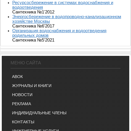
Ресурсосбережение в системах водоснабжения и
водоотведения
Сантехника №1'2012
Энергосбережение в водопроводно-канализационном
хозяйстве Москвы
Сантехника №6'2017
Организация водоснабжения и водоотведения
родильных домов
Сантехника №5'2021
МЕНЮ САЙТА
АВОК
ЖУРНАЛЫ И КНИГИ
НОВОСТИ
РЕКЛАМА
ИНДИВИДУАЛЬНЫЕ ЧЛЕНЫ
КОНТАКТЫ