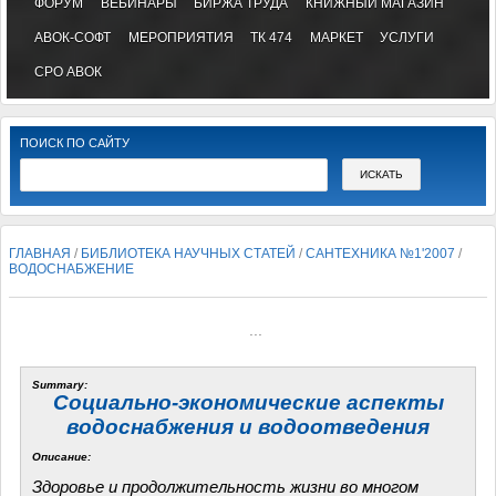
ФОРУМ
ВЕБИНАРЫ
БИРЖА ТРУДА
КНИЖНЫЙ МАГАЗИН
АВОК-СОФТ
МЕРОПРИЯТИЯ
ТК 474
МАРКЕТ
УСЛУГИ
СРО АВОК
ПОИСК ПО САЙТУ
ГЛАВНАЯ
/
БИБЛИОТЕКА НАУЧНЫХ СТАТЕЙ
/
САНТЕХНИКА №1'2007
/
ВОДОСНАБЖЕНИЕ
...
Summary:
Социально-экономические аспекты
водоснабжения и водоотведения
Описание:
Здоровье и продолжительность жизни во многом