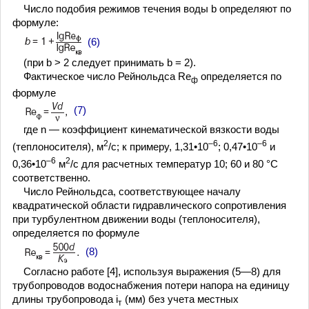
Число подобия режимов течения воды b определяют по
формуле:
(6)
(при b > 2 следует принимать b = 2).
Фактическое число Рейнольдса Rе
определяется по
ф
формуле
(7)
где n — коэффициент кинематической вязкости воды
2
–6
–6
(теплоносителя), м
/с; к примеру, 1,31•10
; 0,47•10
и
–6
2
0,36•10
м
/с для расчетных температур 10; 60 и 80 °С
соответственно.
Число Рейнольдса, соответствующее началу
квадратической области гидравлического сопротивления
при турбулентном движении воды (теплоносителя),
определяется по формуле
(8)
Согласно работе [4], используя выражения (5—8) для
трубопроводов водоснабжения потери напора на единицу
длины трубопровода i
(мм) без учета местных
т