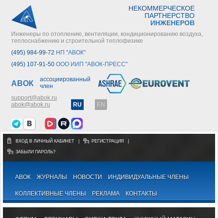
НЕКОММЕРЧЕСКОЕ
ПАРТНЕРСТВО
ИНЖЕНЕРОВ
Инженеры по отоплению, вентиляции, кондиционированию воздуха,
теплоснабжению и строительной теплофизике
(495) 984-99-72
НП "АВОК"
(495) 107-91-50
ООО ИИП "АВОК-ПРЕСС"
ассоциированный
АВОК
член
support@abok.ru
abok@abok.ru
RU
EN
ВХОД В ЛИЧНЫЙ КАБИНЕТ
|
РЕГИСТРАЦИЯ
|
ЗАБЫЛИ ПАРОЛЬ?
АВОК
ЖУРНАЛЫ
НОВОСТИ
ИНДИВИДУАЛЬНЫЕ ЧЛЕНЫ
КОЛЛЕКТИВНЫЕ ЧЛЕНЫ
РЕКЛАМА
КОНТАКТЫ