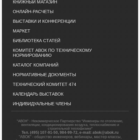
КНИЖНЫЙ МАГАЗИН
ОНЛАЙН-РАСЧЕТЫ
ВЫСТАВКИ И КОНФЕРЕНЦИИ
МАРКЕТ
БИБЛИОТЕКА СТАТЕЙ
КОМИТЕТ АВОК ПО ТЕХНИЧЕСКОМУ
НОРМИРОВАНИЮ
КАТАЛОГ КОМПАНИЙ
НОРМАТИВНЫЕ ДОКУМЕНТЫ
ТЕХНИЧЕСКИЙ КОМИТЕТ 474
КАЛЕНДАРЬ ВЫСТАВОК
ИНДИВИДУАЛЬНЫЕ ЧЛЕНЫ
"АВОК" - Некоммерческое Партнерство "Инженеры по отоплению,
вентиляции, кондиционированию воздуха, теплоснабжению и
строительной теплофизике"
Тел. (495) 107-91-50, 984-99-72, e-mail: abok@abok.ru
"АВОК" - общество инженеров, вебинары, мастер-классы,