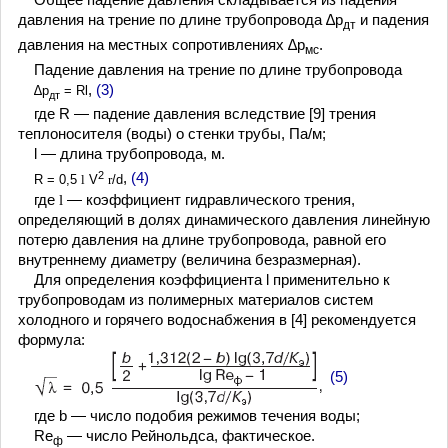
давления на трение по длине трубопровода ∆p
и падения
дт
давления на местных сопротивлениях ∆p
.
мс
Падение давления на трение по длине трубопровода
,
(3)
∆p
= Rl
дт
где R — падение давления вследствие [9] трения
теплоносителя (воды) о стенки трубы, Па/м;
l — длина трубопровода, м.
2
,
(4)
R = 0,5
l
V
r
/d
где
l
— коэффициент гидравлического трения,
определяющий в долях динамического давления линейную
потерю давления на длине трубопровода, равной его
внутреннему диаметру (величина безразмерная).
Для определения коэффициента l применительно к
трубопроводам из полимерных материалов систем
холодного и горячего водоснабжения в [4] рекомендуется
формула:
(5)
где b — число подобия режимов течения воды;
Re
— число Рейнольдса, фактическое.
ф