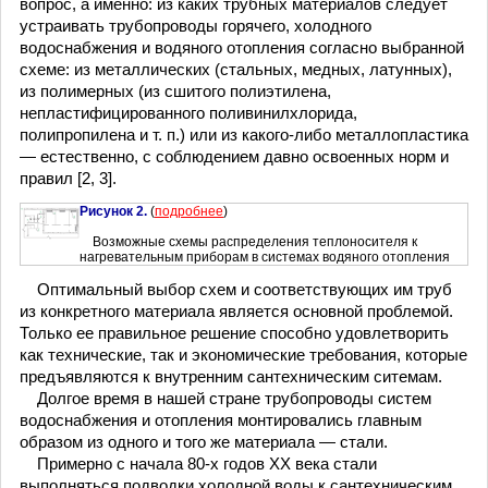
вопрос, а именно: из каких трубных материалов следует
устраивать трубопроводы горячего, холодного
водоснабжения и водяного отопления согласно выбранной
схеме: из металлических (стальных, медных, латунных),
из полимерных (из сшитого полиэтилена,
непластифицированного поливинилхлорида,
полипропилена и т. п.) или из какого-либо металлопластика
— естественно, с соблюдением давно освоенных норм и
правил [2, 3].
Рисунок 2.
(
подробнее
)
Возможные схемы распределения теплоносителя к
нагревательным приборам в системах водяного отопления
Оптимальный выбор схем и соответствующих им труб
из конкретного материала является основной проблемой.
Только ее правильное решение способно удовлетворить
как технические, так и экономические требования, которые
предъявляются к внутренним сантехническим ситемам.
Долгое время в нашей стране трубопроводы систем
водоснабжения и отопления монтировались главным
образом из одного и того же материала — стали.
Примерно с начала 80-х годов ХХ века стали
выполняться подводки холодной воды к сантехническим