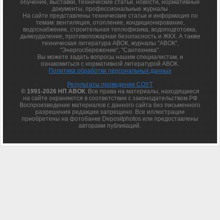
обучение, выставки, технические статьи, новости, нормативные
документы, профессиональные журналы
На сайте представлены технические статьи и информация по
темам: вентиляция, отопление, кондиционирование,
водоснабжение, строительная теплофизика, водоподготовка,
дымоудаление, противопожарная безопасность и ЖКХ. А также
техническая литература АВОК, журналы "АВОК",
"Энергосбережение", "Сантехника".
Вы можете задать вопросы нашим специалистам, и
ознакомиться с нормативной литературой АВОК.
Политика обработки персональных данных
Результаты проведения СОУТ
© 1991-2026 НП АВОК
. Все права на материалы, находящиеся
на сайте охраняются в соответствии с законодательством РФ
Воспроизведение материалов с данного сайта без письменного
разрешения редакции запрещено. Все иллюстрации
приобретены на фотобанке Depositphotos или предоставлены
авторами публикаций.