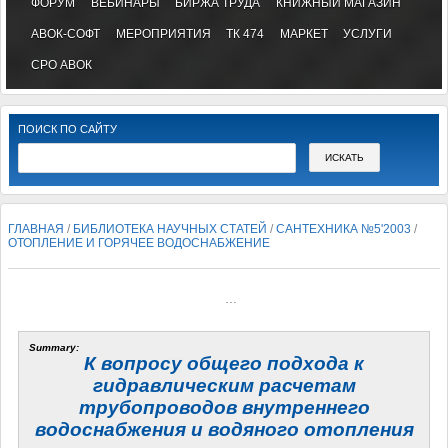
ФОРУМ
ВЕБИНАРЫ
БИРЖА ТРУДА
КНИЖНЫЙ МАГАЗИН
АВОК-СОФТ
МЕРОПРИЯТИЯ
ТК 474
МАРКЕТ
УСЛУГИ
СРО АВОК
ПОИСК ПО САЙТУ
ГЛАВНАЯ
/
БИБЛИОТЕКА НАУЧНЫХ СТАТЕЙ
/
САНТЕХНИКА №5'2003
/
ОТОПЛЕНИЕ И ГОРЯЧЕЕ ВОДОСНАБЖЕНИЕ
...
Summary:
К вопросу общего подхода к
гидравлическим расчетам
трубопроводов внутреннего
водоснабжения и водяного отопления