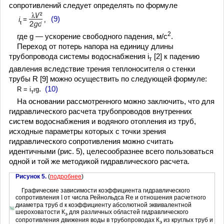
сопротивлений следует определять по формуле
(9)
2
где g — ускорение свободного падения, м/с
.
Переход от потерь напора на единицу длины
трубопровода системы водоснабжения i
[2] к падению
т
давления вследствие трения теплоносителя о стенки
трубы R [9] можно осуществить по следующей формуле:
.
(10)
R = i
r
g
т
На основании рассмотренного можно заключить, что для
гидравлического расчета трубопроводов внутренних
систем водоснабжения и водяного отопления из труб,
исходные параметры которых с точки зрения
гидравлического сопротивления можно считать
идентичными (рис. 5), целесообразнее всего пользоваться
одной и той же методикой гидравлического расчета.
Рисунок 5.
(
подробнее
)
Графические зависимости коэффициента гидравлического
сопротивления
l
от числа Рейнольдса Re и отношения расчетного
диаметра труб d к коэффициенту абсолютной эквивалентной
шероховатости К
для различных областей гидравлического
э
сопротивления движения воды в трубопроводах К
из круглых труб и
э