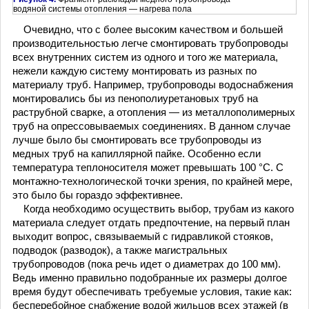
водяной системы отопления — нагрева пола
Очевидно, что с более высоким качеством и большей
производительностью легче смонтировать трубопроводы
всех внутренних систем из одного и того же материала,
нежели каждую систему монтировать из разных по
материалу труб. Например, трубопроводы водоснабжения
монтировались бы из пенополиуретановых труб на
раструбной сварке, а отопления — из металлополимерных
труб на опрессовываемых соединениях. В данном случае
лучше было бы смонтировать все трубопроводы из
медных труб на капиллярной пайке. Особенно если
температура теплоносителя может превышать 100 °С. С
монтажно-технологической точки зрения, по крайней мере,
это было бы гораздо эффективнее.
Когда необходимо осуществить выбор, трубам из какого
материала следует отдать предпочтение, на первый план
выходит вопрос, связываемый с гидравликой стояков,
подводок (разводок), а также магистральных
трубопроводов (пока речь идет о диаметрах до 100 мм).
Ведь именно правильно подобранные их размеры долгое
время будут обеспечивать требуемые условия, такие как:
бесперебойное снабжение водой жильцов всех этажей (в