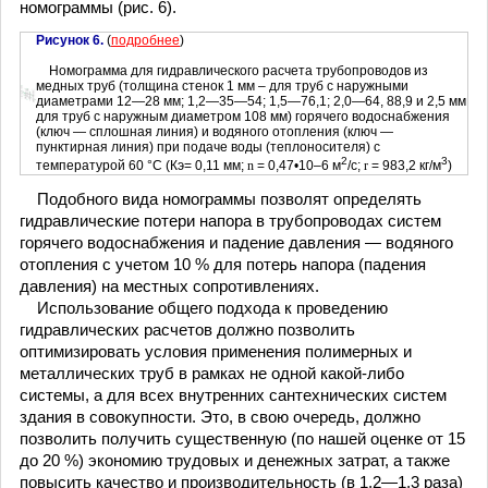
номограммы (рис. 6).
Рисунок 6.
(
подробнее
)
Номограмма для гидравлического расчета трубопроводов из
медных труб (толщина стенок 1 мм – для труб с наружными
диаметрами 12—28 мм; 1,2—35—54; 1,5—76,1; 2,0—64, 88,9 и 2,5 мм
для труб с наружным диаметром 108 мм) горячего водоснабжения
(ключ — сплошная линия) и водяного отопления (ключ —
пунктирная линия) при подаче воды (теплоносителя) с
2
3
температурой 60 °С (Кэ= 0,11 мм;
n
= 0,47•10–6 м
/с;
r
= 983,2 кг/м
)
Подобного вида номограммы позволят определять
гидравлические потери напора в трубопроводах систем
горячего водоснабжения и падение давления — водяного
отопления с учетом 10 % для потерь напора (падения
давления) на местных сопротивлениях.
Использование общего подхода к проведению
гидравлических расчетов должно позволить
оптимизировать условия применения полимерных и
металлических труб в рамках не одной какой-либо
системы, а для всех внутренних сантехнических систем
здания в совокупности. Это, в свою очередь, должно
позволить получить существенную (по нашей оценке от 15
до 20 %) экономию трудовых и денежных затрат, а также
повысить качество и производительность (в 1,2—1,3 раза)