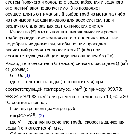
систем (горячего и холодного водоснабжения и водяного
отопления) вполне допустимо. Это позволяет
осуществлять оптимальный выбор труб из металла либо
из полимера как одинакового для всех систем, так и
различного для разных сантехнических систем.
Известно [9], что выполнить гидравлический расчет
трубопроводов систем водяного отопления значит так
подобрать их диаметры, чтобы по ним проходил
расчетный расход теплоносителя G (кг/ч) при
соответствующем общем падении давления ∆p (Па).
3
Расход теплоносителя G (масса) связан с расходом Q (м
/
с) (объем):
,
(1)
G = Q
r
где r — плотность воды (теплоносителя) при
3
соответствующей температуре, кг/м
(к примеру, 999,73;
3
983,24 и 971,83 кг/м
для расчетных температур 10; 60 и 80
°С соответственно).
При внутреннем диаметре труб
0,5
,
(2)
d = (4Q/
p
V)
где V — средняя по сечению трубы скорость движения
воды (теплоносителя), м /с.
Общее падение давления складывается из падения