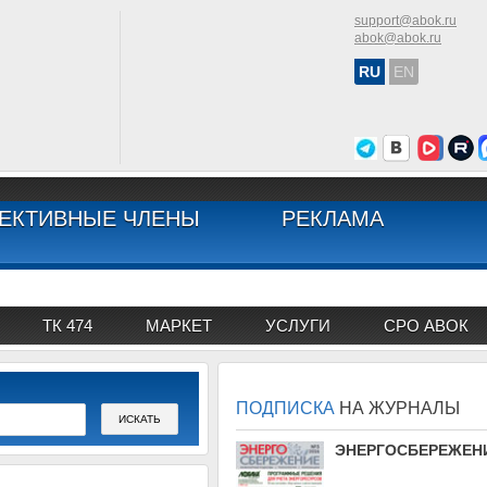
support@abok.ru
abok@abok.ru
RU
EN
ЕКТИВНЫЕ ЧЛЕНЫ
РЕКЛАМА
ТК 474
МАРКЕТ
УСЛУГИ
СРО АВОК
ПОДПИСКА
НА ЖУРНАЛЫ
ЭНЕРГОСБЕРЕЖЕН