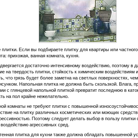
 плитки. Если вы подбираете плитку для квартиры или частного 
та: прихожая, ванная комната, кухня.
двергается достаточно интенсивному воздействию, поэтому в 
ие на твердость плитки, стойкость к химическим воздействиям 
ь, что грязь будет более заметна на светлых поверхностях, чем
сунком. Напольная плитка не должна быть скользкой. Влага, п
нии с глянцевой напольной плиткой превратит последнюю в като
ть на пол крайне нежелательно.
ной комнаты не требуют плитки с повышенной износоустойчиво
ствие на плитку различных косметических или моющих средст
рессивностью. Поэтому следует делать выбор в пользу плитки
 воздействию агрессивных сред.
тенная плитка для кухни также должна обладать повышенной у