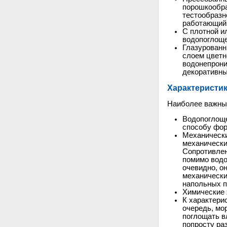
порошкообра
тестообразн
работающий 
С плотной ил
водопоглоще
Глазурованн
слоем цветн
водонепрони
декоративны
Характеристик
Наиболее важным
Водопоглоще
способу фо
Механически
механически
Сопротивлен
помимо водо
очевидно, о
механически
напольных п
Химические 
К характери
очередь, мо
поглощать в
попросту ра