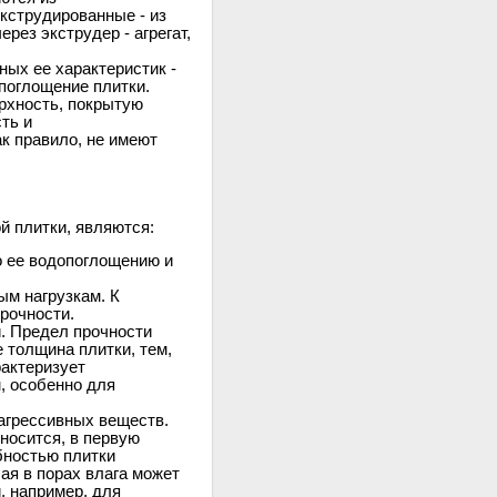
кструдированные - из
рез экструдер - агрегат,
ных ее характеристик -
поглощение плитки.
рхность, покрытую
ть и
к правило, не имеют
 плитки, являются:
 ее водопоглощению и
ым нагрузкам. К
рочности.
. Предел прочности
 толщина плитки, тем,
рактеризует
, особенно для
 агрессивных веществ.
носится, в первую
бностью плитки
ая в порах влага может
, например, для