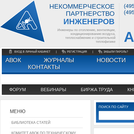
НЕКОММЕРЧЕСКОЕ
(49
(49
ПАРТНЕРСТВО
ИНЖЕНЕРОВ
Инженеры по отоплению, вентиляции,
А
кондиционированию воздуха,
теплоснабжению и строительной
теплофизике
ВХОД В ЛИЧНЫЙ КАБИНЕТ
|
РЕГИСТРАЦИЯ
|
ЗАБЫЛИ ПАРОЛЬ?
АВОК
ЖУРНАЛЫ
НОВОСТИ
КОНТАКТЫ
ФОРУМ
ВЕБИНАРЫ
БИРЖА ТРУДА
КН
ПОИСК ПО САЙТУ
МЕНЮ
БИБЛИОТЕКА СТАТЕЙ
КОМИТЕТ АВОК ПО ТЕХНИЧЕСКОМУ