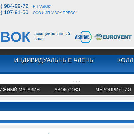
5) 984-99-72
НП "АВОК"
5) 107-91-50
ООО ИИП "АВОК-ПРЕСС"
ВОК
ассоциированный
член
ИНДИВИДУАЛЬНЫЕ ЧЛЕНЫ
КОЛЛ
...
...
ИЖНЫЙ МАГАЗИН
АВОК-СОФТ
МЕРОПРИЯТИЯ