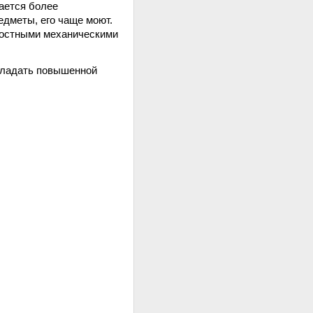
гается более
едметы, его чаще моют.
ностными механическими
бладать повышенной