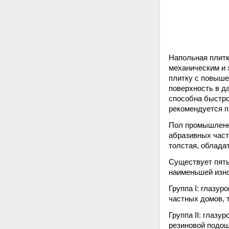
Напольная плитк
механическим и 
плитку с повыше
поверхность в д
способна быстро
рекомендуется п
Пол промышленно
абразивных част
толстая, облада
Существует пять
наименьшей изно
Группа I: глазу
частных домов, 
Группа II: глаз
резиновой подош