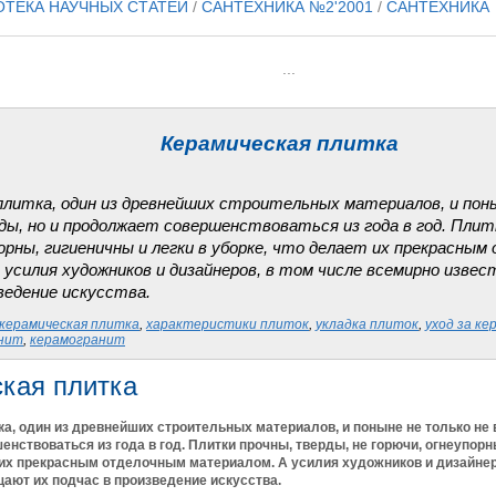
ОТЕКА НАУЧНЫХ СТАТЕЙ
/
САНТЕХНИКА №2'2001
/
САНТЕХНИКА
...
Керамическая плитка
плитка, один из древнейших строительных материалов, и поны
ды, но и продолжает совершенствоваться из года в год. Плит
орны, гигиеничны и легки в уборке, что делает их прекрасны
 усилия художников и дизайнеров, в том числе всемирно изве
зведение искусства.
керамическая плитка
,
характеристики плиток
,
укладка плиток
,
уход за к
анит
,
керамогранит
кая плитка
а, один из древнейших строительных материалов, и поныне не только не 
нствоваться из года в год. Плитки прочны, тверды, не горючи, огнеупорны
 их прекрасным отделочным материалом. А усилия художников и дизайнер
ают их подчас в произведение искусства.