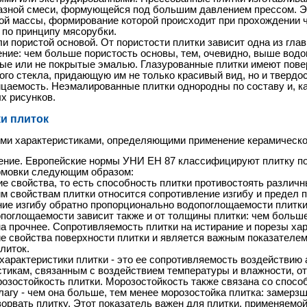
зной cмеси, формующейся под большим давлением прессом. Э
ой массы, формирование которой происходит при прохождении че
по принципу мясорубки.
и пористой основой. От пористости плитки зависит одна из глав
ние: чем больше пористость основы, тем, очевидно, выше водо
ые или не покрытые эмалью. Глазурованные плитки имеют пове
ого стекла, придающую им не только красивый вид, но и твердос
цаемость. Неэмалированные плитки однородны по составу и, ка
х рисунков.
и плиток
и характеристиками, определяющими применение керамической
ние. Европейские нормы УНИ ЕН 87 классифицируют плитку по
рмовки следующим образом:
е свойства, то есть способность плитки противостоять различн
м свойствам плитки относится сопротивление изгибу и предел п
ие изгибу обратно пропорционально водопоглощаемости плитки
поглощаемости зависит также и от толщины плитки: чем больше
на прочнее. Сопротивляемость плитки на истирание и порезы ха
е свойства поверхности плитки и является важным показателем
литок.
характеристики плитки - это ее сопротивляемость воздействию
стикам, связанным с воздействием температуры и влажности, от
розостойкость плитки. Морозостойкость также связана со спосо
лагу - чем она больше, тем менее морозостойка плитка: замерзш
зорвать плитку. Этот показатель важен для плитки, применяемой