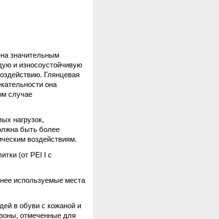
ена значительным
дую и износоустойчивую
воздействию. Глянцевая
екательности она
ом случае
ых нагрузок,
олжна быть более
ическим воздействиям.
тки (от PEI I с
менее используемые места
дей в обуви с кожаной и
 зоны, отмеченные для