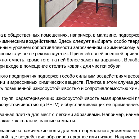
а в общественных помещениях, например, в магазине, подверж
химическим воздействиям. Здесь следует выбирать особо твер
нным уровнем сопротивляемости загрязнениям и химическому 
анном случае не рекомендуется. При всей своей внешней привл
 потемнеть, кроме того, на ней более заметны царапины. В люб
ри входе в помещение стелить коврик для чистки обуви.
го предприятия подвержен особо сильным воздействиям весов
иц и агрессивных химических веществ. Плитка в этом случае д
ть повышенной износоустойчивостью и сопротивляемостью хим
 групп, характеризующих износоустойчивость эмалированной пли
соустойчивостью до PEI V) и обуславливающих ее применение.
рованная плитка для мест с легкими абразивами. Например, наи
такие как спальни, ванные комнаты.
урованные керамические полы для мест нормального движения лю
вой, где воздействие абразивов среднее или низкое. Например,