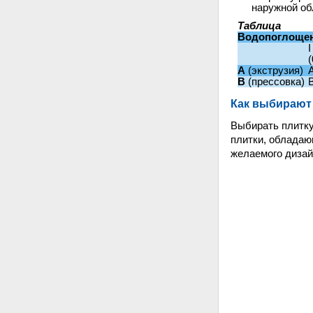
наружной об
Таблица
Водопоглоще
I
А
(экструзия)
A
В
(прессовка)
B
Как выбирают
Выбирать плитку
плитки, обладаю
желаемого дизай