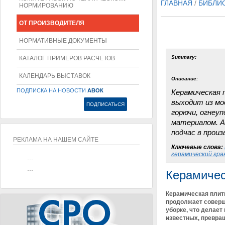
ГЛАВНАЯ
/
БИБЛИ
НОРМИРОВАНИЮ
ОТ ПРОИЗВОДИТЕЛЯ
НОРМАТИВНЫЕ ДОКУМЕНТЫ
Summary:
КАТАЛОГ ПРИМЕРОВ РАСЧЕТОВ
КАЛЕНДАРЬ ВЫСТАВОК
Описание:
ПОДПИСКА НА НОВОСТИ
АВОК
Керамическая 
выходит из мо
горючи, огнеуп
материалом. А
подчас в прои
РЕКЛАМА НА НАШЕМ САЙТЕ
Ключевые слова:
керамический гр
...
...
Керамичес
Керамическая плитк
продолжает соверше
уборке, что делает
известных, превращ