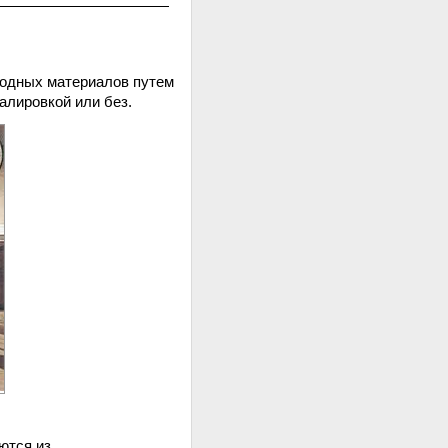
иродных материалов путем
алировкой или без.
ются из