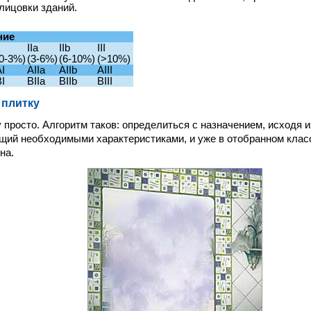
лицовки зданий.
ние
IIa
IIb
III
(0-3%)
(3-6%)
(6-10%)
(>10%)
I
AIIa
AIIb
AIII
I
BIIa
BIIb
BIII
 плитку
 просто. Алгоритм таков: определиться с назначением, исходя и
щий необходимыми характеристиками, и уже в отобранном клас
на.