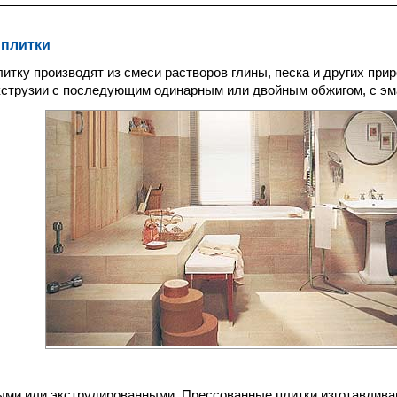
 плитки
итку производят из cмеси растворов глины, песка и других пр
кструзии с последующим одинарным или двойным обжигом, с эм
ми или экструдированными. Прессованные плитки изготавлива