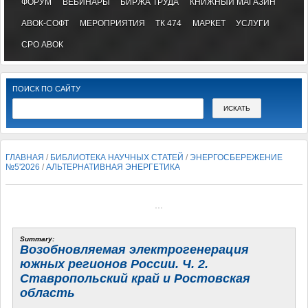
ФОРУМ
ВЕБИНАРЫ
БИРЖА ТРУДА
КНИЖНЫЙ МАГАЗИН
АВОК-СОФТ
МЕРОПРИЯТИЯ
ТК 474
МАРКЕТ
УСЛУГИ
СРО АВОК
ПОИСК ПО САЙТУ
ГЛАВНАЯ
/
БИБЛИОТЕКА НАУЧНЫХ СТАТЕЙ
/
ЭНЕРГОСБЕРЕЖЕНИЕ
№5'2026
/
АЛЬТЕРНАТИВНАЯ ЭНЕРГЕТИКА
...
Summary:
Возобновляемая электрогенерация
южных регионов России. Ч. 2.
Ставропольский край и Ростовская
область