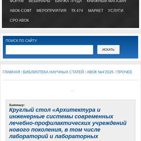
ФОРУМ
ВЕБИНАРЫ
БИРЖА ТРУДА
КНИЖНЫЙ МАГАЗИН
АВОК-СОФТ
МЕРОПРИЯТИЯ
ТК 474
МАРКЕТ
УСЛУГИ
СРО АВОК
ПОИСК ПО САЙТУ
ГЛАВНАЯ
/
БИБЛИОТЕКА НАУЧНЫХ СТАТЕЙ
/
АВОК №4'2026
/
ПРОЧЕЕ
...
Summary:
Круглый стол «Архитектура и
инженерные системы современных
лечебно-профилактических учреждений
нового поколения, в том числе
лабораторий
и лабораторных