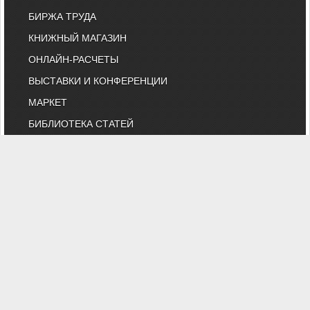
БИРЖА ТРУДА
КНИЖНЫЙ МАГАЗИН
ОНЛАЙН-РАСЧЕТЫ
ВЫСТАВКИ И КОНФЕРЕНЦИИ
МАРКЕТ
БИБЛИОТЕКА СТАТЕЙ
КОМИТЕТ АВОК ПО ТЕХНИЧЕСКОМУ
НОРМИРОВАНИЮ
КАТАЛОГ КОМПАНИЙ
НОРМАТИВНЫЕ ДОКУМЕНТЫ
ТЕХНИЧЕСКИЙ КОМИТЕТ 474
КАЛЕНДАРЬ ВЫСТАВОК
ИНДИВИДУАЛЬНЫЕ ЧЛЕНЫ
"АВОК" - Некоммерческое Партнерство "Инженеры по отоплению,
вентиляции, кондиционированию воздуха, теплоснабжению и