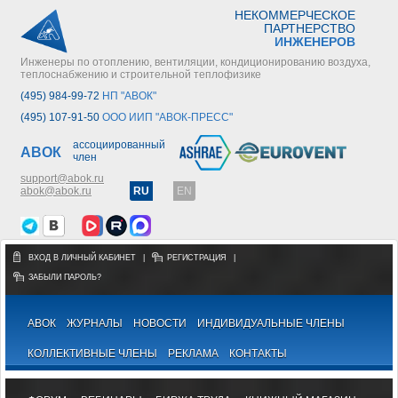
НЕКОММЕРЧЕСКОЕ
ПАРТНЕРСТВО
ИНЖЕНЕРОВ
Инженеры по отоплению, вентиляции, кондиционированию воздуха,
теплоснабжению и строительной теплофизике
(495) 984-99-72
НП "АВОК"
(495) 107-91-50
ООО ИИП "АВОК-ПРЕСС"
ассоциированный
АВОК
член
support@abok.ru
abok@abok.ru
RU
EN
ВХОД В ЛИЧНЫЙ КАБИНЕТ
|
РЕГИСТРАЦИЯ
|
ЗАБЫЛИ ПАРОЛЬ?
АВОК
ЖУРНАЛЫ
НОВОСТИ
ИНДИВИДУАЛЬНЫЕ ЧЛЕНЫ
КОЛЛЕКТИВНЫЕ ЧЛЕНЫ
РЕКЛАМА
КОНТАКТЫ