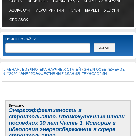
ФОРУМ
ВЕБИНАРЫ
БИРЖА ТРУДА
КНИЖНЫЙ МАГАЗИН
АВОК-СОФТ
МЕРОПРИЯТИЯ
ТК 474
МАРКЕТ
УСЛУГИ
СРО АВОК
ПОИСК ПО САЙТУ
ГЛАВНАЯ
/
БИБЛИОТЕКА НАУЧНЫХ СТАТЕЙ
/
ЭНЕРГОСБЕРЕЖЕНИЕ
№4'2026
/
ЭНЕРГОЭФФЕКТИВНЫЕ ЗДАНИЯ. ТЕХНОЛОГИИ
...
Summary:
Энергоэффективность в
строительстве. Промежуточные итоги
последних 30 лет Часть 1. История и
идеология энергосбережения в сфере
строительства