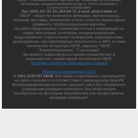
"АВОК" - Некоммерческое Партнерство "Инженеры по отоплению,
вентиляции, кондиционированию воздуха, теплоснабжению и
строительной теплофизике"
Тел. (495) 107-91-50, 984-99-72, e-mail: abok@abok.ru
"АВОК" - общество инженеров, вебинары, мастер-классы,
обучение, выставки, технические статьи, новости, нормативные
документы, профессиональные журналы
На сайте представлены технические статьи и информация по
темам: вентиляция, отопление, кондиционирование,
водоснабжение, строительная теплофизика, водоподготовка,
дымоудаление, противопожарная безопасность и ЖКХ. А также
техническая литература АВОК, журналы "АВОК",
"Энергосбережение", "Сантехника".
Вы можете задать вопросы нашим специалистам, и
ознакомиться с нормативной литературой АВОК.
Политика обработки персональных данных
Результаты проведения СОУТ
© 1991-2026 НП АВОК
. Все права на материалы, находящиеся
на сайте охраняются в соответствии с законодательством РФ
Воспроизведение материалов с данного сайта без письменного
разрешения редакции запрещено. Все иллюстрации
приобретены на фотобанке Depositphotos или предоставлены
авторами публикаций.