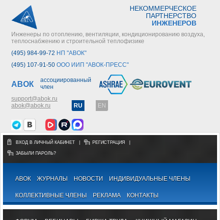
НЕКОММЕРЧЕСКОЕ
ПАРТНЕРСТВО
ИНЖЕНЕРОВ
Инженеры по отоплению, вентиляции, кондиционированию воздуха,
теплоснабжению и строительной теплофизике
(495) 984-99-72
НП "АВОК"
(495) 107-91-50
ООО ИИП "АВОК-ПРЕСС"
ассоциированный
АВОК
член
support@abok.ru
abok@abok.ru
RU
EN
ВХОД В ЛИЧНЫЙ КАБИНЕТ
|
РЕГИСТРАЦИЯ
|
ЗАБЫЛИ ПАРОЛЬ?
АВОК
ЖУРНАЛЫ
НОВОСТИ
ИНДИВИДУАЛЬНЫЕ ЧЛЕНЫ
КОЛЛЕКТИВНЫЕ ЧЛЕНЫ
РЕКЛАМА
КОНТАКТЫ