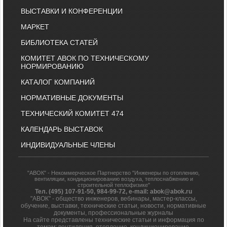
ВЫСТАВКИ И КОНФЕРЕНЦИИ
МАРКЕТ
БИБЛИОТЕКА СТАТЕЙ
КОМИТЕТ АВОК ПО ТЕХНИЧЕСКОМУ
НОРМИРОВАНИЮ
КАТАЛОГ КОМПАНИЙ
НОРМАТИВНЫЕ ДОКУМЕНТЫ
ТЕХНИЧЕСКИЙ КОМИТЕТ 474
КАЛЕНДАРЬ ВЫСТАВОК
ИНДИВИДУАЛЬНЫЕ ЧЛЕНЫ
"АВОК" - Некоммерческое Партнерство "Инженеры по отоплению,
вентиляции, кондиционированию воздуха, теплоснабжению и
строительной теплофизике"
Тел. (495) 107-91-50, 984-99-72, e-mail: abok@abok.ru
"АВОК" - общество инженеров, вебинары, мастер-классы,
обучение, выставки, технические статьи, новости, нормативные
документы, профессиональные журналы
На сайте представлены технические статьи и информация по