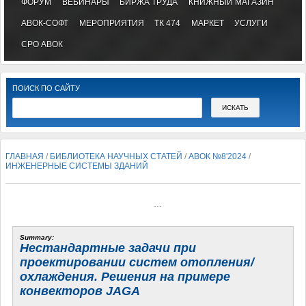
ФОРУМ
ВЕБИНАРЫ
БИРЖА ТРУДА
КНИЖНЫЙ МАГАЗИН
АВОК-СОФТ
МЕРОПРИЯТИЯ
ТК 474
МАРКЕТ
УСЛУГИ
СРО АВОК
ПОИСК ПО САЙТУ
ГЛАВНАЯ
/
БИБЛИОТЕКА НАУЧНЫХ СТАТЕЙ
/
АВОК №8'2024
/
ИНЖЕНЕРНЫЕ СИСТЕМЫ ЗДАНИЙ
...
Summary:
Нестандартные задачи при
проектировании систем отопления/
охлаждения. Решения на примере
конвекторов JAGA