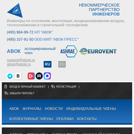
НЕКОММЕРЧЕСКОЕ
ПАРТНЕРСТВО
ИНЖЕНЕРОВ
Инженеры по отоплению, вентиляции, кондиционированию воздуха,
теплоснабжению и строительной теплофизике
(495) 984-99-72
НП "АВОК"
(495) 107-91-50
ООО ИИП "АВОК-ПРЕСС"
ассоциированный
АВОК
член
support@abok.ru
abok@abok.ru
RU
EN
ВХОД В ЛИЧНЫЙ КАБИНЕТ
|
РЕГИСТРАЦИЯ
|
ЗАБЫЛИ ПАРОЛЬ?
АВОК
ЖУРНАЛЫ
НОВОСТИ
ИНДИВИДУАЛЬНЫЕ ЧЛЕНЫ
КОЛЛЕКТИВНЫЕ ЧЛЕНЫ
РЕКЛАМА
КОНТАКТЫ