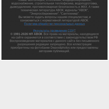
темам: вентиляция, отопление, кондиционирование,
водоснабжение, строительная теплофизика, водоподготовка,
дымоудаление, противопожарная безопасность и ЖКХ. А также
техническая литература АВОК, журналы "АВОК",
"Энергосбережение", "Сантехника".
Вы можете задать вопросы нашим специалистам, и
ознакомиться с нормативной литературой АВОК.
Политика обработки персональных данных
Результаты проведения СОУТ
© 1991-2026 НП АВОК
. Все права на материалы, находящиеся
на сайте охраняются в соответствии с законодательством РФ
Воспроизведение материалов с данного сайта без письменного
разрешения редакции запрещено. Все иллюстрации
приобретены на фотобанке Depositphotos или предоставлены
авторами публикаций.