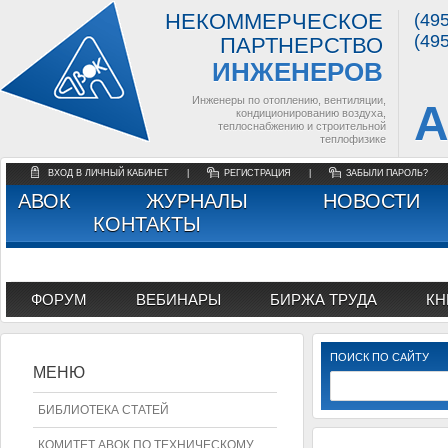
НЕКОММЕРЧЕСКОЕ
(49
(49
ПАРТНЕРСТВО
ИНЖЕНЕРОВ
Инженеры по отоплению, вентиляции,
А
кондиционированию воздуха,
теплоснабжению и строительной
теплофизике
ВХОД В ЛИЧНЫЙ КАБИНЕТ
|
РЕГИСТРАЦИЯ
|
ЗАБЫЛИ ПАРОЛЬ?
АВОК
ЖУРНАЛЫ
НОВОСТИ
КОНТАКТЫ
ФОРУМ
ВЕБИНАРЫ
БИРЖА ТРУДА
КН
ПОИСК ПО САЙТУ
МЕНЮ
БИБЛИОТЕКА СТАТЕЙ
КОМИТЕТ АВОК ПО ТЕХНИЧЕСКОМУ