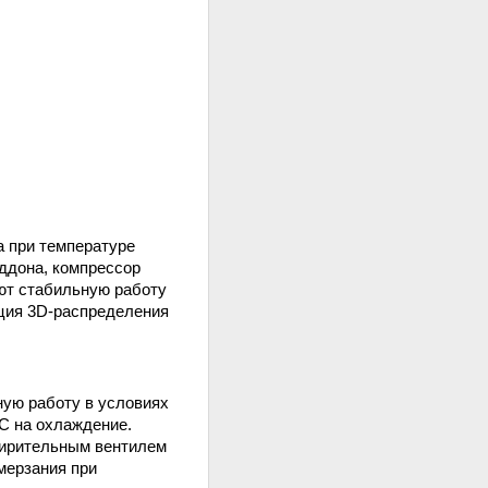
а при температуре
оддона, компрессор
ают стабильную работу
кция 3D-распределения
ную работу в условиях
°C на охлаждение.
ширительным вентилем
мерзания при