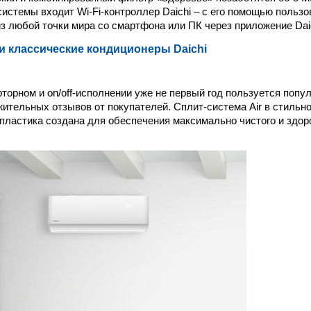
системы входит Wi-Fi-контроллер Daichi – с его помощью польз
з любой точки мира со смартфона или ПК через приложение Daic
 классические кондиционеры Daichi
рторном и on/off-исполнении уже не первый год пользуется попу
ительных отзывов от покупателей. Сплит-система Air в стильно
 пластика создана для обеспечения максимально чистого и здор