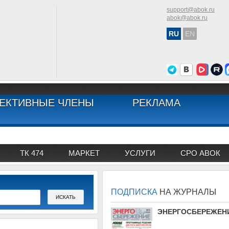
support@abok.ru
abok@abok.ru
RU
EN
ЕКТИВНЫЕ ЧЛЕНЫ
РЕКЛАМА
ТК 474
МАРКЕТ
УСЛУГИ
СРО АВОК
ПОДПИСКА
НА ЖУРНАЛЫ
АВОК
ЭНЕРГОСБЕРЕЖЕН