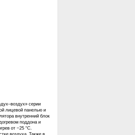
здух–воздух» серии
той лицевой панелью и
илятора внутренний блок
догревом поддона и
рев от −25 °C.
тке воздуха. Также в