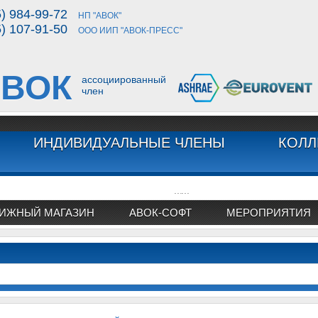
5) 984-99-72
НП "АВОК"
5) 107-91-50
ООО ИИП "АВОК-ПРЕСС"
ВОК
ассоциированный
член
ИНДИВИДУАЛЬНЫЕ ЧЛЕНЫ
КОЛЛ
...
...
ИЖНЫЙ МАГАЗИН
АВОК-СОФТ
МЕРОПРИЯТИЯ