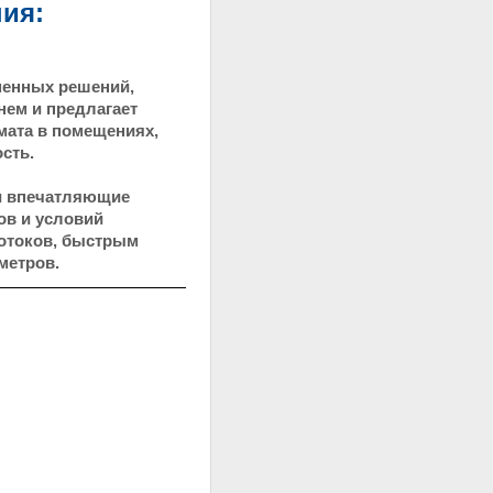
ия:
менных решений,
нем и предлагает
мата в помещениях,
сть.
 и впечатляющие
ов и условий
потоков, быстрым
метров.