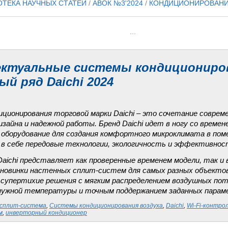
ОТЕКА НАУЧНЫХ СТАТЕЙ
/
АВОК №3'2024
/
КОНДИЦИОНИРОВАНИ
...
ктуальные системы кондициониро
й ряд Daichi 2024
ционирования торговой марки Daichi – это сочетание соврем
зайна и надежной работы. Бренд Daichi идет в ногу со времен
 оборудование для создания комфортного микроклимата в пом
в себе передовые технологии, экологичность и эффективнос
 Daichi представляет как проверенные временем модели, так 
новинки настенных сплит-систем для самых разных объектов
 супертихие решения с мягким распределением воздушных по
ужной температуры и точным поддержанием заданных парам
сплит-система
,
Системы кондиционирования воздуха
,
Daichi
,
Wi-Fi-контро
м
,
инверторный кондиционер