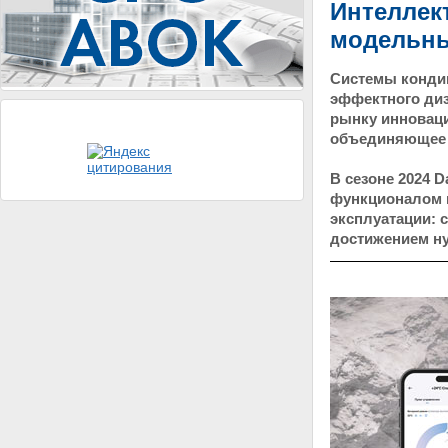
Интеллек
модельны
Системы кондиц
эффектного диз
рынку инновац
объединяющее в
В сезоне 2024 
функционалом н
эксплуатации: 
достижением н