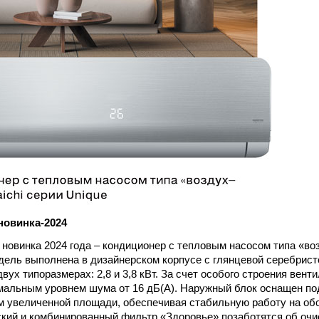
 новинка-2024
новинка 2024 года – кондиционер с тепловым насосом типа «во
одель выполнена в дизайнерском корпусе с глянцевой серебрис
вух типоразмерах: 2,8 и 3,8 кВт. За счет особого строения вент
мальным уровнем шума от 16 дБ(А). Наружный блок оснащен по
 увеличенной площади, обеспечивая стабильную работу на обог
кий и комбинированный фильтр «Здоровье» позаботятся об очис