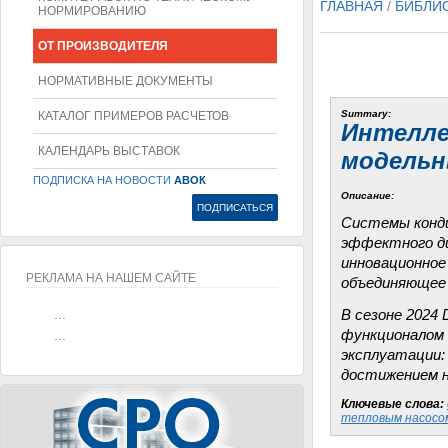
ГЛАВНАЯ
/
БИБЛИ
НОРМИРОВАНИЮ
ОТ ПРОИЗВОДИТЕЛЯ
НОРМАТИВНЫЕ ДОКУМЕНТЫ
Summary:
КАТАЛОГ ПРИМЕРОВ РАСЧЕТОВ
Интелле
КАЛЕНДАРЬ ВЫСТАВОК
модельны
ПОДПИСКА НА НОВОСТИ
АВОК
Описание:
Системы конди
эффектного ди
инновационное
РЕКЛАМА НА НАШЕМ САЙТЕ
объединяющее 
...
В сезоне 2024
...
функционалом 
эксплуатации:
достижением н
Ключевые слова:
тепловым насосо