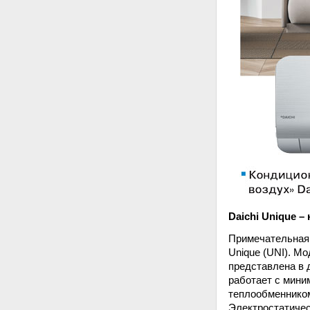
Daichi Unique –
Примечательная 
Unique (UNI). М
представлена в д
работает с мини
теплообменником
Электростатичес