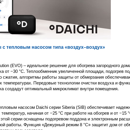
 с тепловым насосом типа «воздух–воздух»
lution (EVO) – идеальное решение для обогрева загородного дом
ха от −30 °C. Теплообменник увеличенной площади, подогрев п
о сжатия, алгоритмы работы защиты от обмерзания обес­печив
х температурах. Передовые технологии очистки воздуха и фун
ка создадут оптимальный микроклимат внутри помещения.
епловым насосом Daichi серии Siberia (SIB) обеспечивает надеж
температур, начиная от −25 °C при работе на обогрев и от −15 
 этой серии оснащены подогревом поддона и электронным рас
ой работы. Функция «Дежурный режим 8 °С» защитит дом от об