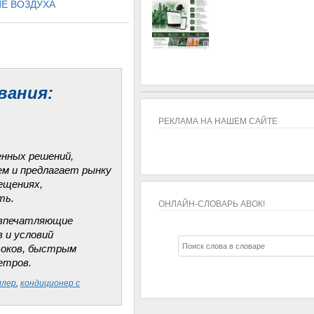
Е ВОЗДУХА
вания:
РЕКЛАМА НА НАШЕМ САЙТЕ
енных решений,
ем и предлагает рынку
ещениях,
ть.
ОНЛАЙН-СЛОВАРЬ АВОК!
и впечатляющие
ОНЛАЙН-СЛОВАРЬ АВОК!
 и условий
токов, быстрым
етров.
ллер
,
кондиционер с