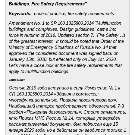
Buildings.
Fire Safety Requirements"
Keywords:
code of practice, fire safety requirements
Amendment No. 1 to SP 160.1325800.2014 "Multifunction
buildings and complexes. Design guidelines" came into
force in Autumn of 2019. Updated section 7, "Fire Safety", is
of the greatest interest. It should be noted that Order of the
Ministry of Emergency Situations of Russia No. 14 that
approved the considered document was signed back on
January 15th, 2020, but effected only on July 1st, 2020.
Let's have a close look at the fire safety requirements that
apply to multifunction buildings.
Описание:
Осенью 2019 года вступило в силу Изменение № 1 к
СП 160.1325800.2014 «Здания и комплексы
многофункциональные. Правила проектирования».
Наибольший интерес представляет обновленный 7-й
раздел «Пожарная безопасность». Стоит отметить,
что Приказ МЧС России № 14, которым утвержден
рассматриваемый документ, был подписан еще 15
января 2020 года, но в действие он вводится только 1