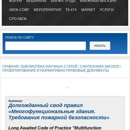
ФОРУМ
ВЕБИНАРЫ
БИРЖА ТРУДА
КНИЖНЫЙ МАГАЗИН
АВОК-СОФТ
МЕРОПРИЯТИЯ
ТК 474
МАРКЕТ
УСЛУГИ
СРО АВОК
ПОИСК ПО САЙТУ
ГЛАВНАЯ
/
БИБЛИОТЕКА НАУЧНЫХ СТАТЕЙ
/
САНТЕХНИКА №6'2020
/
ПРОЕКТИРОВАНИЕ И НОРМАТИВНО-ПРАВОВЫЕ ДОКУМЕНТЫ
...
Summary:
Долгожданный свод правил
«Многофункциональные здания.
Требования пожарной безопасности»
Long Awaited Code of Practice "Multifunction