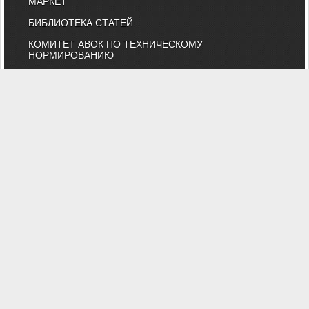
МАРКЕТ
БИБЛИОТЕКА СТАТЕЙ
КОМИТЕТ АВОК ПО ТЕХНИЧЕСКОМУ
НОРМИРОВАНИЮ
КАТАЛОГ КОМПАНИЙ
НОРМАТИВНЫЕ ДОКУМЕНТЫ
ТЕХНИЧЕСКИЙ КОМИТЕТ 474
КАЛЕНДАРЬ ВЫСТАВОК
ИНДИВИДУАЛЬНЫЕ ЧЛЕНЫ
"АВОК" - Некоммерческое Партнерство "Инженеры по отоплению,
вентиляции, кондиционированию воздуха, теплоснабжению и
строительной теплофизике"
Тел. (495) 107-91-50, 984-99-72, e-mail: abok@abok.ru
"АВОК" - общество инженеров, вебинары, мастер-классы,
обучение, выставки, технические статьи, новости, нормативные
документы, профессиональные журналы
На сайте представлены технические статьи и информация по
темам: вентиляция, отопление, кондиционирование,
водоснабжение, строительная теплофизика, водоподготовка,
дымоудаление, противопожарная безопасность и ЖКХ. А также
техническая литература АВОК, журналы "АВОК",