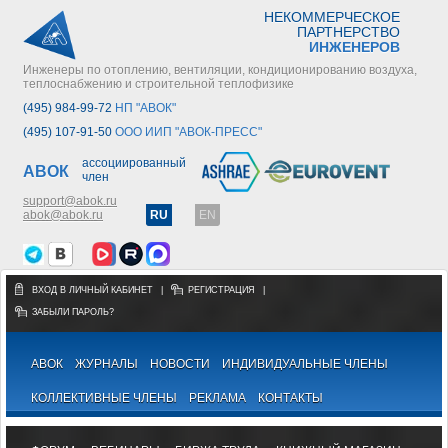
НЕКОММЕРЧЕСКОЕ
ПАРТНЕРСТВО
ИНЖЕНЕРОВ
Инженеры по отоплению, вентиляции, кондиционированию воздуха,
теплоснабжению и строительной теплофизике
(495) 984-99-72
НП "АВОК"
(495) 107-91-50
ООО ИИП "АВОК-ПРЕСС"
ассоциированный
АВОК
член
support@abok.ru
abok@abok.ru
RU
EN
ВХОД В ЛИЧНЫЙ КАБИНЕТ
|
РЕГИСТРАЦИЯ
|
ЗАБЫЛИ ПАРОЛЬ?
АВОК
ЖУРНАЛЫ
НОВОСТИ
ИНДИВИДУАЛЬНЫЕ ЧЛЕНЫ
КОЛЛЕКТИВНЫЕ ЧЛЕНЫ
РЕКЛАМА
КОНТАКТЫ