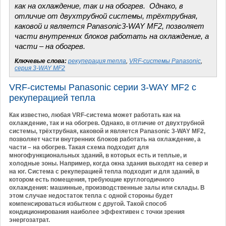
как на охлаждение, так и на обогрев. Однако, в
отличие от двухтрубной системы, трёхтрубная,
каковой и является Panasonic3-WAY MF2, позволяет
части внутренних блоков работать на охлаждение, а
части – на обогрев.
Ключевые слова:
рекуперация тепла
,
VRF-системы Panasonic
,
серия 3-WAY MF2
VRF-системы Panasonic серии 3-WAY MF2 с
рекуперацией тепла
Как известно, любая VRF-система может работать как на
охлаждение, так и на обогрев. Однако, в отличие от двухтрубной
системы, трёхтрубная, каковой и является Panasonic 3-WAY MF2,
позволяет части внутренних блоков работать на охлаждение, а
части – на обогрев. Такая схема подходит для
многофункциональных зданий, в которых есть и теплые, и
холодные зоны. Например, когда окна здания выходят на север и
на юг. Система с рекуперацией тепла подходит и для зданий, в
котором есть помещения, требующие круглогодичного
охлаждения: машинные, производственные залы или склады. В
этом случае недостаток тепла с одной стороны будет
компенсироваться избытком с другой. Такой способ
кондиционирования наиболее эффективен с точки зрения
энергозатрат.