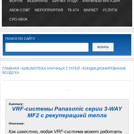
ФОРУМ
ВЕБИНАРЫ
БИРЖА ТРУДА
КНИЖНЫЙ МАГАЗИН
АВОК-СОФТ
МЕРОПРИЯТИЯ
ТК 474
МАРКЕТ
УСЛУГИ
СРО АВОК
ПОИСК ПО САЙТУ
ГЛАВНАЯ
/
БИБЛИОТЕКА НАУЧНЫХ СТАТЕЙ
/
КОНДИЦИОНИРОВАНИЕ
ВОЗДУХА
...
Summary:
VRF-системы Panasonic серии 3-WAY
MF2 с рекуперацией тепла
Описание:
Как известно, любая VRF-система может работать