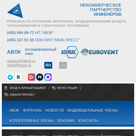
НЕКОММЕРЧЕСКОЕ
ПАРТНЕРСТВО
ИНЖЕНЕРОВ
Инженеры по отоплению, вентиляции, кондиционированию воздуха,
теплоснабжению и строительной теплофизике
(495) 984-99-72
НП "АВОК"
(495) 107-91-50
ООО ИИП "АВОК-ПРЕСС"
ассоциированный
АВОК
член
support@abok.ru
abok@abok.ru
RU
EN
ВХОД В ЛИЧНЫЙ КАБИНЕТ
|
РЕГИСТРАЦИЯ
|
ЗАБЫЛИ ПАРОЛЬ?
АВОК
ЖУРНАЛЫ
НОВОСТИ
ИНДИВИДУАЛЬНЫЕ ЧЛЕНЫ
КОЛЛЕКТИВНЫЕ ЧЛЕНЫ
РЕКЛАМА
КОНТАКТЫ