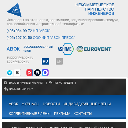
НЕКОММЕРЧЕСКОЕ
ПАРТНЕРСТВО
ИНЖЕНЕРОВ
Инженеры по отоплению, вентиляции, кондиционированию воздуха,
теплоснабжению и строительной теплофизике
(495) 984-99-72
НП "АВОК"
(495) 107-91-50
ООО ИИП "АВОК-ПРЕСС"
ассоциированный
АВОК
член
support@abok.ru
abok@abok.ru
RU
EN
ВХОД В ЛИЧНЫЙ КАБИНЕТ
|
РЕГИСТРАЦИЯ
|
ЗАБЫЛИ ПАРОЛЬ?
АВОК
ЖУРНАЛЫ
НОВОСТИ
ИНДИВИДУАЛЬНЫЕ ЧЛЕНЫ
КОЛЛЕКТИВНЫЕ ЧЛЕНЫ
РЕКЛАМА
КОНТАКТЫ