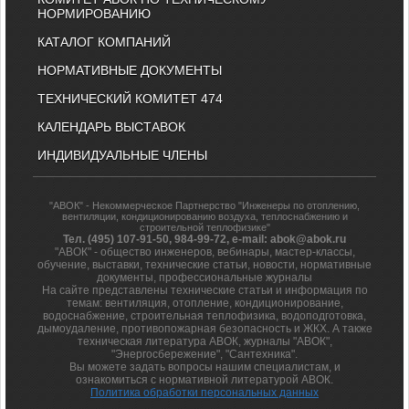
НОРМИРОВАНИЮ
КАТАЛОГ КОМПАНИЙ
НОРМАТИВНЫЕ ДОКУМЕНТЫ
ТЕХНИЧЕСКИЙ КОМИТЕТ 474
КАЛЕНДАРЬ ВЫСТАВОК
ИНДИВИДУАЛЬНЫЕ ЧЛЕНЫ
"АВОК" - Некоммерческое Партнерство "Инженеры по отоплению,
вентиляции, кондиционированию воздуха, теплоснабжению и
строительной теплофизике"
Тел. (495) 107-91-50, 984-99-72, e-mail: abok@abok.ru
"АВОК" - общество инженеров, вебинары, мастер-классы,
обучение, выставки, технические статьи, новости, нормативные
документы, профессиональные журналы
На сайте представлены технические статьи и информация по
темам: вентиляция, отопление, кондиционирование,
водоснабжение, строительная теплофизика, водоподготовка,
дымоудаление, противопожарная безопасность и ЖКХ. А также
техническая литература АВОК, журналы "АВОК",
"Энергосбережение", "Сантехника".
Вы можете задать вопросы нашим специалистам, и
ознакомиться с нормативной литературой АВОК.
Политика обработки персональных данных