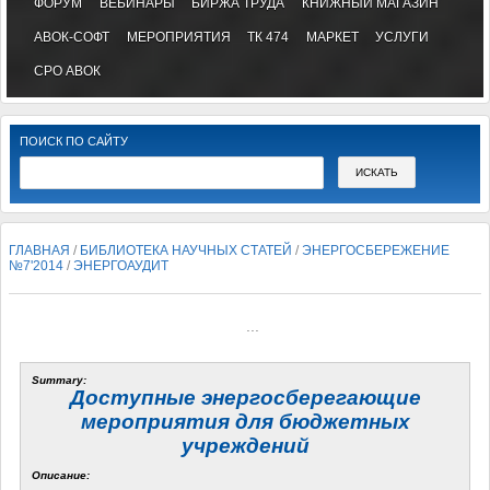
ФОРУМ
ВЕБИНАРЫ
БИРЖА ТРУДА
КНИЖНЫЙ МАГАЗИН
АВОК-СОФТ
МЕРОПРИЯТИЯ
ТК 474
МАРКЕТ
УСЛУГИ
СРО АВОК
ПОИСК ПО САЙТУ
ГЛАВНАЯ
/
БИБЛИОТЕКА НАУЧНЫХ СТАТЕЙ
/
ЭНЕРГОСБЕРЕЖЕНИЕ
№7'2014
/
ЭНЕРГОАУДИТ
...
Summary:
Доступные энергосберегающие
мероприятия для бюджетных
учреждений
Описание: