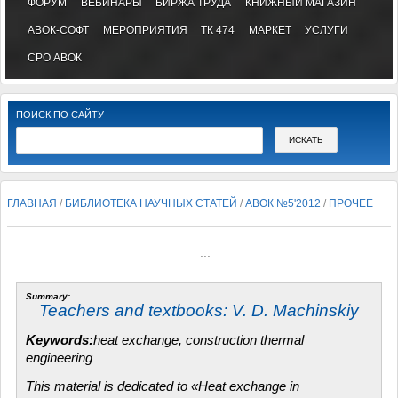
ФОРУМ
ВЕБИНАРЫ
БИРЖА ТРУДА
КНИЖНЫЙ МАГАЗИН
АВОК-СОФТ
МЕРОПРИЯТИЯ
ТК 474
МАРКЕТ
УСЛУГИ
СРО АВОК
ПОИСК ПО САЙТУ
ГЛАВНАЯ
/
БИБЛИОТЕКА НАУЧНЫХ СТАТЕЙ
/
АВОК №5'2012
/
ПРОЧЕЕ
...
Summary:
Teachers and textbooks: V. D.
Machinskiy
Keywords:
heat exchange, construction thermal
engineering
This material is dedicated to «Heat exchange in