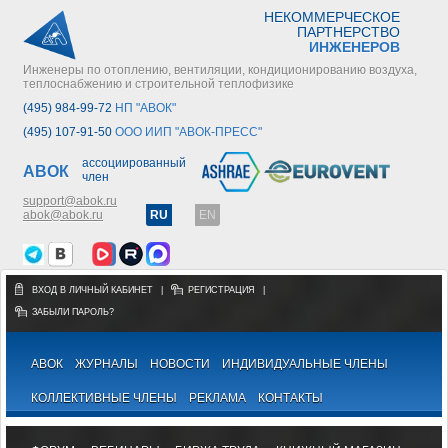
НЕКОММЕРЧЕСКОЕ
ПАРТНЕРСТВО
ИНЖЕНЕРОВ
Инженеры по отоплению, вентиляции, кондиционированию воздуха,
теплоснабжению и строительной теплофизике
(495) 984-99-72
НП "АВОК"
(495) 107-91-50
ООО ИИП "АВОК-ПРЕСС"
ассоциированный
АВОК
член
support@abok.ru
abok@abok.ru
RU
EN
ВХОД В ЛИЧНЫЙ КАБИНЕТ
|
РЕГИСТРАЦИЯ
|
ЗАБЫЛИ ПАРОЛЬ?
АВОК
ЖУРНАЛЫ
НОВОСТИ
ИНДИВИДУАЛЬНЫЕ ЧЛЕНЫ
КОЛЛЕКТИВНЫЕ ЧЛЕНЫ
РЕКЛАМА
КОНТАКТЫ