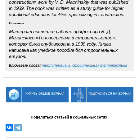
construction» work by V. D.
Machinskiy
that was published
in 1939. The book was written as a study guide for higher
vocational education facilities specializing in construction.
Описание:
Материал посв
ящен
работе
профессора
В. Д.
Мачинского
«
Теплопередача
в
строительст
ве»,
которая
была
опублико
вана в 1939
году
.
Книга
написана
как
учебное
пособие
для
строительных
в
тузо
в.
Ключевые слова:
теплопередача
,
строительная теплотехника
КУПИТЬ ONLINE ЖУРНАЛ
ПОДПИСАТЬСЯ НА ЖУРНАЛ
Поделиться статьей в социальных сетях: