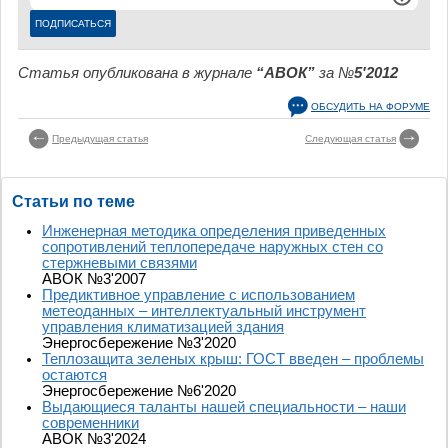
Статья опубликована в журнале
“АВОК”
за №
5'2012
ОБСУДИТЬ НА ФОРУМЕ
Предыдущая статья
Следующая статья
Статьи по теме
Инженерная методика определения приведенных
сопротивлений теплопередаче наружных стен со
стержневыми связями
АВОК №3'2007
Предиктивное управление с использованием
метеоданных – интеллектуальный инструмент
управления климатизацией здания
Энергосбережение №3'2020
Теплозащита зеленых крыш: ГОСТ введен – проблемы
остаются
Энергосбережение №6'2020
Выдающиеся таланты нашей специальности – наши
современники
АВОК №3'2024