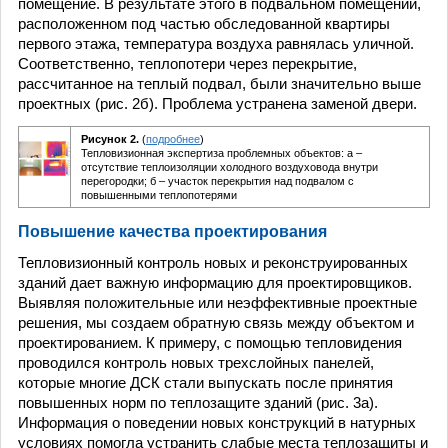
помещение. В результате этого в подвальном помещении,
расположенном под частью обследованной квартиры
первого этажа, температура воздуха равнялась уличной.
Соответственно, теплопотери через перекрытие,
рассчитанное на теплый подвал, были значительно выше
проектных (рис. 2б). Проблема устранена заменой двери.
Рисунок 2.
(
подробнее
)
Тепловизионная экспертиза проблемных объектов: а –
отсутствие теплоизоляции холодного воздуховода внутри
перегородки; б – участок перекрытия над подвалом с
повышенными теплопотерями
Повышение качества проектирования
Тепловизионный контроль новых и реконструированных
зданий дает важную информацию для проектировщиков.
Выявляя положительные или неэффективные проектные
решения, мы создаем обратную связь между объектом и
проектированием. К примеру, с помощью тепловидения
проводился контроль новых трехслойных панелей,
которые многие ДСК стали выпускать после принятия
повышенных норм по теплозащите зданий (рис. 3а).
Информация о поведении новых конструкций в натурных
условиях помогла устранить слабые места теплозащиты и