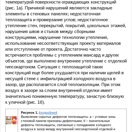
температурой поверхности ограждающих конструкций
(рис. 1а). Причиной нарушений являются закладные
элементы в стеновых панелях; недостаточная
теплозащита и промерзание углов; недостаточное
утепление стен, перекрытий, покрытий, цокольных этажей,
нарушения швов и стыков между сборными
конструкциями, нарушение технологии утепления,
использование несоответствующих проекту материалов
или отступление от проекта. Достаточно часто
встречаются проблемы с утеплением мансард и других
объектов, где выполнено внутреннее утепление с отделкой
гипсокартоном. Ситуация с теплозащитой таких
конструкций еще более ухудшается при наличии щелей в
несущей стене с инфильтрацией холодного воздуха в
зазор, где располагается слой теплоизоляции. При этом
воздух в зазоре за слоем внутренней отделки имеет
значительно пониженную температуру, зачастую близкую
к уличной (рис. 1б).
Рисунок 1.
(
подробнее
)
Выявление скрытых дефектов теплозащиты: а – угловые зоны
стеновой панели признаны дефектными; б – значительные
дефекты теплозащиты, связанные с попаданием холодного
воздуха в зазор между внутренней гипсокартонной отделкой и