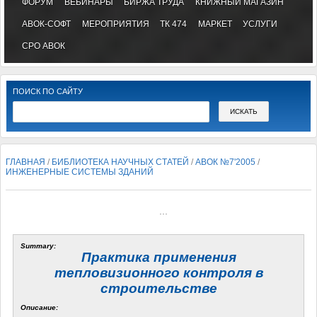
ФОРУМ
ВЕБИНАРЫ
БИРЖА ТРУДА
КНИЖНЫЙ МАГАЗИН
АВОК-СОФТ
МЕРОПРИЯТИЯ
ТК 474
МАРКЕТ
УСЛУГИ
СРО АВОК
ПОИСК ПО САЙТУ
ГЛАВНАЯ
/
БИБЛИОТЕКА НАУЧНЫХ СТАТЕЙ
/
АВОК №7'2005
/
ИНЖЕНЕРНЫЕ СИСТЕМЫ ЗДАНИЙ
...
Summary:
Практика применения
тепловизионного контроля в
строительстве
Описание: