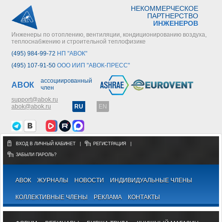
НЕКОММЕРЧЕСКОЕ
ПАРТНЕРСТВО
ИНЖЕНЕРОВ
Инженеры по отоплению, вентиляции, кондиционированию воздуха,
теплоснабжению и строительной теплофизике
(495) 984-99-72
НП "АВОК"
(495) 107-91-50
ООО ИИП "АВОК-ПРЕСС"
ассоциированный
АВОК
член
support@abok.ru
abok@abok.ru
RU
EN
ВХОД В ЛИЧНЫЙ КАБИНЕТ
|
РЕГИСТРАЦИЯ
|
ЗАБЫЛИ ПАРОЛЬ?
АВОК
ЖУРНАЛЫ
НОВОСТИ
ИНДИВИДУАЛЬНЫЕ ЧЛЕНЫ
КОЛЛЕКТИВНЫЕ ЧЛЕНЫ
РЕКЛАМА
КОНТАКТЫ