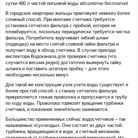
сутки 480 л чистой питьевой воды абсолютно бесплатно!
В городских квартирах жильцы практикуют немного более
сложный способ. При монтаже счетчика требуется
установка сетчатого фильтра с пробкой, которая не
пломбируется, поскольку периодически требуется чистка
фильтра. Потребитель вкручивает гибкий шланг
(подводку) на место снятой сливной гайки фильтра и
получает воду в обход счетчика. В случае прихода
инспектора Водоканала для проверки счетчика (что
случается весьма редко) достаточно вывернуть гайку
шланга и поставить штатную пробку – для этого
необходимо несколько минут.
Для такой же конструкции узла учета воды существует и
более простой способ: к стакану сетчатого фильтра
прикрепляется тонкая проволока и пропускается в трубу
по ходу воды. Проволока тормозит вращение турбинки
счетчика, и показания значительно занижаются.
Большинство применяемых сейчас водосчетчиков – так
называемые «сухоходы». Они состоят из двух частей:
турбинка, вращающаяся в воде, и счетный механизм,
отделенный от турбинки герметичной перегородкой. На