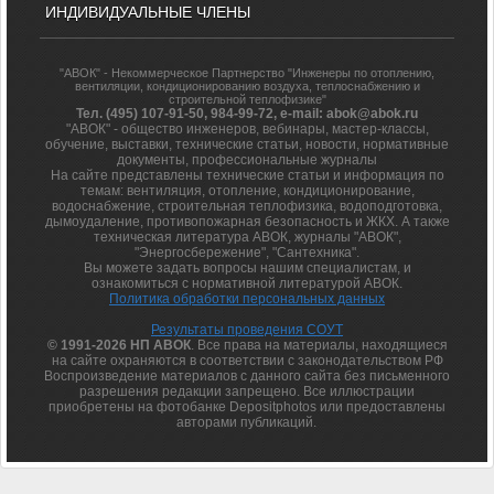
ИНДИВИДУАЛЬНЫЕ ЧЛЕНЫ
"АВОК" - Некоммерческое Партнерство "Инженеры по отоплению,
вентиляции, кондиционированию воздуха, теплоснабжению и
строительной теплофизике"
Тел. (495) 107-91-50, 984-99-72, e-mail: abok@abok.ru
"АВОК" - общество инженеров, вебинары, мастер-классы,
обучение, выставки, технические статьи, новости, нормативные
документы, профессиональные журналы
На сайте представлены технические статьи и информация по
темам: вентиляция, отопление, кондиционирование,
водоснабжение, строительная теплофизика, водоподготовка,
дымоудаление, противопожарная безопасность и ЖКХ. А также
техническая литература АВОК, журналы "АВОК",
"Энергосбережение", "Сантехника".
Вы можете задать вопросы нашим специалистам, и
ознакомиться с нормативной литературой АВОК.
Политика обработки персональных данных
Результаты проведения СОУТ
© 1991-2026 НП АВОК
. Все права на материалы, находящиеся
на сайте охраняются в соответствии с законодательством РФ
Воспроизведение материалов с данного сайта без письменного
разрешения редакции запрещено. Все иллюстрации
приобретены на фотобанке Depositphotos или предоставлены
авторами публикаций.