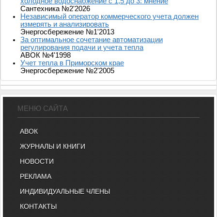
холодное водоснабжение с 1,5 до 3: мнение
Сантехника №2'2026
Независимый оператор коммерческого учета должен
измерять и анализировать
Энергосбережение №1'2013
За оптимальное сочетание автоматизации
регулирования подачи и учета тепла
АВОК №4'1998
Учет тепла в Приморском крае
Энергосбережение №2'2005
МЕНЮ САЙТА
АВОК
ЖУРНАЛЫ И КНИГИ
НОВОСТИ
РЕКЛАМА
ИНДИВИДУАЛЬНЫЕ ЧЛЕНЫ
КОНТАКТЫ