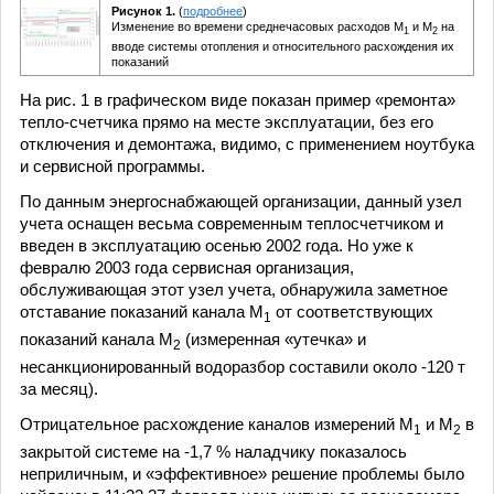
Рисунок 1.
(
подробнее
)
Изменение во времени среднечасовых расходов М
и М
на
1
2
вводе системы отопления и относительного расхождения их
показаний
На рис. 1 в графическом виде показан пример «ремонта»
тепло-счетчика прямо на месте эксплуатации, без его
отключения и демонтажа, видимо, с применением ноутбука
и сервисной программы.
По данным энергоснабжающей организации, данный узел
учета оснащен весьма современным теплосчетчиком и
введен в эксплуатацию осенью 2002 года. Но уже к
февралю 2003 года сервисная организация,
обслуживающая этот узел учета, обнаружила заметное
отставание показаний канала М
от соответствующих
1
показаний канала М
(измеренная «утечка» и
2
несанкционированный водоразбор составили около -120 т
за месяц).
Отрицательное расхождение каналов измерений М
и М
в
1
2
закрытой системе на -1,7 % наладчику показалось
неприличным, и «эффективное» решение проблемы было