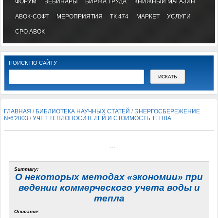
ФОРУМ
ВЕБИНАРЫ
БИРЖА ТРУДА
КНИЖНЫЙ МАГАЗИН
АВОК-СОФТ
МЕРОПРИЯТИЯ
ТК 474
МАРКЕТ
УСЛУГИ
СРО АВОК
ПОИСК ПО САЙТУ
ГЛАВНАЯ
/
БИБЛИОТЕКА НАУЧНЫХ СТАТЕЙ
/
ЭНЕРГОСБЕРЕЖЕНИЕ
№6'2003
/
УЧЕТ ТЕПЛОНОСИТЕЛЕЙ И СТОИМОСТЬ ТЕПЛА
...
Summary:
О некоторых методах «экономии» при
ведении коммерческого учета воды и
тепла
Описание: