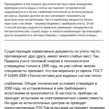
Проводимое в последнее десятилетие массовое внедрение
приборов учета воды и тепла заставляет потребителей
задумываться о путях снижения платежей за используемые
ресурсы. Однако далеко не все начинают экономить на
фактическом потреблении. Часто проблема решается более
простым способом – манипуляциями с прибором учета. Этой
статьей авторы надеются привлечь внимание специалистов
метрологических служб, водо- и энергоснабжающих организаций с
целью разработать методы борьбы с хищениями тепла и воды.
Существующие нормативные документы по учету часто
противоречат друг другу, имеют много слабых мест. Так,
Правила учета тепловой энергии и теплоносителя
утверждены только в 1995 году, но уже сейчас многие
специалисты признают, что они морально устарели. ГОСТ
Р 51649-2000 «Теплосчетчики для водяных систем тепло-
снабжения. Общие технические условия» утвержден в
2000 году, но установленные в нем требования к
испытаниям не выполняются. В частности, приборы не
проходят испытания на электромагнитную совместимость.
Ни один из испытательных центров не проводит
предусмотренные ГОСТом испытания на предмет проверки