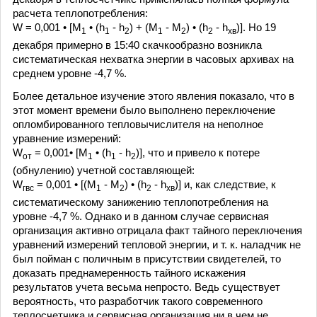
расчета теплопотребления:
W = 0,001 • [M
• (h
- h
) + (M
- M
) • (h
- h
)]. Но 19
1
1
2
1
2
2
хв
декабря примерно в 15:40 скачкообразно возникла
систематическая нехватка энергии в часовых архивах на
среднем уровне -4,7 %.
Более детальное изучение этого явления показало, что в
этот момент времени было выполнено переключение
опломбированного тепловычислителя на неполное
уравнение измерений:
W
= 0,001• [M
• (h
- h
)], что и привело к потере
от
1
1
2
(обнулению) учетной составляющей:
W
= 0,001 • [(M
- M
) • (h
- h
)] и, как следствие, к
гвс
1
2
2
хв
систематическому занижению теплопотребления на
уровне -4,7 %. Однако и в данном случае сервисная
организация активно отрицала факт тайного переключения
уравнений измерений тепловой энергии, и т. к. наладчик не
был пойман с поличным в присутствии свидетелей, то
доказать преднамеренность тайного искажения
результатов учета весьма непросто. Ведь существует
вероятность, что разработчик такого современного
теплосчетчика и сервисная организация ни в чем не