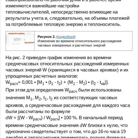
изменяются важнейшие настройки
тепловычислителей, непосредственно влияющие на
результаты учета и, следовательно, на объемы платежей
за потребляемые тепловую энергию и теплоноситель.
Рисунок 2.
(
подробнее
)
Изменение во времени относительного расхождения
часовых измеренных и расчетных энергий
На рис. 2 приведен график изменения во времени
среднечасовых относительных расхождений измеренных
часовых энергий W (хранящихся в часовых архивах) и их
упрощенных расчетных аналогов:
W
= 0,001 • [M
• (t
- t
) + (M
- M
) • (t
- t
)].
расч
1
1
2
1
2
2
хв
При этом для определения W
были использованы
расч
значения М
, М
, t
, t
из соответствующих часовых
1
2
1
2
архивов, а среднечасовые расхождения для каждого часа
были рассчитаны по формуле
d
W = [(W - W
) / W
] • 100 %. В начальный период
расч
расч
времени среднечасовые значения
d
W близки к нулю, что
однозначно свидетельствует о том, что до 16-го часа 19
декабря в теплосчетчике применялась полная формула