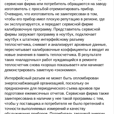
сервисная фирма или потребитель обращаются на завод-
изготовитель с просьбой отремонтировать прибор.
Очевидно, что изготовитель не заинтересован в том,
чтобы его прибор имел плохую репутацию в регионе, где
он эксплуатируется, и передает сервисной фирме
калибровочную программу. Представитель сервисной
фирмы загружает программу в ноутбук, подключает
ноутбук к штатному интерфейсному разъему
теплосчетчика, снимает и анализирует архивные данные,
пересчитывает калибровочные коэффициенты и вводит их
новые значения в память теплосчетчика. В результате
таких «наладочных» работ нуждающийся в ремонте
теплосчетчик снова «хорошо показывает» или начинает
демонстрировать заметную «экономию».
Интерфейсный разъем не может быть опломбирован
энергоснабжающей организацией, поскольку он
предназначен для периодического съема архивов при
подготовке ежемесячных отчетов. Сервисная фирма также
заинтересована в наличии у нее такой программы с тем,
чтобы у поставщика и потребителя не было претензий к
точности выполняемых измерений и качеству
обслуживания приборов. Потребитель тепловой энергии