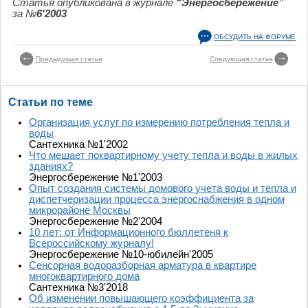
Статья опубликована в журнале
“Энергосбережение”
за №
6'2003
ОБСУДИТЬ НА ФОРУМЕ
Предыдущая статья
Следующая статья
Статьи по теме
Организация услуг по измерению потребления тепла и
воды
Сантехника №1'2002
Что мешает поквартирному учету тепла и воды в жилых
зданиях?
Энергосбережение №1'2003
Опыт создания системы домового учета воды и тепла и
диспетчеризации процесса энергоснабжения в одном
микрорайоне Москвы
Энергосбережение №2'2004
10 лет: от Информационного бюллетеня к
Всероссийскому журналу!
Энергосбережение №10-юбилейн'2005
Сенсорная водоразборная арматура в квартире
многоквартирного дома
Сантехника №3'2018
Об изменении повышающего коэффициента за