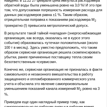
найдено: в 11:22 27 февраля цена импульса расходомера
обратной воды была уменьшена ровно на 3,0 %! И это при
том, что допускаемая погрешность измерения расхода для
данных расходомеров равна ±1 %. Таким образом,
отрицательная поправка к показаниям расходомера М
2
троекратно (!) превысила метрологический допуск.
В результате такой тайной «наладки» (энергоснабжающая
организация, как всегда, оказалась не в курсе этого
события) образовалась «утечка» положительная (около
100 т в месяц). Здесь уместно предположить, что таким
образом сервисная организация решила скомпенсировать
убытки, ранее причиненные поставщику тепла своим
безответственным «сервисом».
Конечно же, сервисная организация не призналась в факте
самовольного и незаконного вмешательства в работу
защищенного и опломбированного коммерческого узла
учета и объснила это явление самопроизвольным
уменьшением показаний канала измерений М
ровно на 3
2
%.
Приведем еще один наглядный пример тому, как
самопроизвольно по рабочим дням и в рабочее время