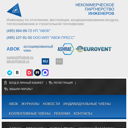
НЕКОММЕРЧЕСКОЕ
ПАРТНЕРСТВО
ИНЖЕНЕРОВ
Инженеры по отоплению, вентиляции, кондиционированию воздуха,
теплоснабжению и строительной теплофизике
(495) 984-99-72
НП "АВОК"
(495) 107-91-50
ООО ИИП "АВОК-ПРЕСС"
ассоциированный
АВОК
член
support@abok.ru
abok@abok.ru
RU
EN
ВХОД В ЛИЧНЫЙ КАБИНЕТ
|
РЕГИСТРАЦИЯ
|
ЗАБЫЛИ ПАРОЛЬ?
АВОК
ЖУРНАЛЫ
НОВОСТИ
ИНДИВИДУАЛЬНЫЕ ЧЛЕНЫ
КОЛЛЕКТИВНЫЕ ЧЛЕНЫ
РЕКЛАМА
КОНТАКТЫ