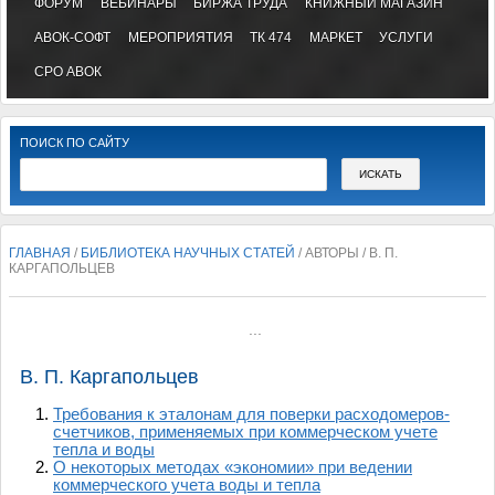
ФОРУМ
ВЕБИНАРЫ
БИРЖА ТРУДА
КНИЖНЫЙ МАГАЗИН
АВОК-СОФТ
МЕРОПРИЯТИЯ
ТК 474
МАРКЕТ
УСЛУГИ
СРО АВОК
ПОИСК ПО САЙТУ
ГЛАВНАЯ
/
БИБЛИОТЕКА НАУЧНЫХ СТАТЕЙ
/ АВТОРЫ / В. П.
КАРГАПОЛЬЦЕВ
...
В. П. Каргапольцев
Требования к эталонам для поверки расходомеров-
счетчиков, применяемых при коммерческом учете
тепла и воды
О некоторых методах «экономии» при ведении
коммерческого учета воды и тепла