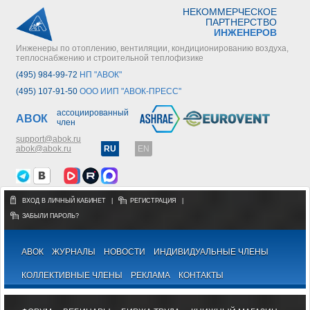
НЕКОММЕРЧЕСКОЕ
ПАРТНЕРСТВО
ИНЖЕНЕРОВ
Инженеры по отоплению, вентиляции, кондиционированию воздуха,
теплоснабжению и строительной теплофизике
(495) 984-99-72
НП "АВОК"
(495) 107-91-50
ООО ИИП "АВОК-ПРЕСС"
ассоциированный
АВОК
член
support@abok.ru
abok@abok.ru
RU
EN
ВХОД В ЛИЧНЫЙ КАБИНЕТ
|
РЕГИСТРАЦИЯ
|
ЗАБЫЛИ ПАРОЛЬ?
АВОК
ЖУРНАЛЫ
НОВОСТИ
ИНДИВИДУАЛЬНЫЕ ЧЛЕНЫ
КОЛЛЕКТИВНЫЕ ЧЛЕНЫ
РЕКЛАМА
КОНТАКТЫ