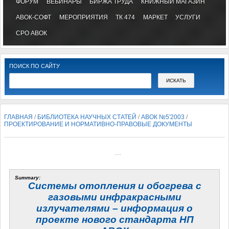
ФОРУМ
ВЕБИНАРЫ
БИРЖА ТРУДА
КНИЖНЫЙ МАГАЗИН
АВОК-СОФТ
МЕРОПРИЯТИЯ
ТК 474
МАРКЕТ
УСЛУГИ
СРО АВОК
ПОИСК ПО САЙТУ
ГЛАВНАЯ
/
БИБЛИОТЕКА НАУЧНЫХ СТАТЕЙ
/
АВОК №5'2003
/
ПРОЕКТИРОВАНИЕ И НОРМАТИВНО-ПРАВОВЫЕ ДОКУМЕНТЫ
...
Summary:
Системы отопления и обогрева с
газовыми инфракрасными
излучателями – информация о
проекте нового стандарта НП