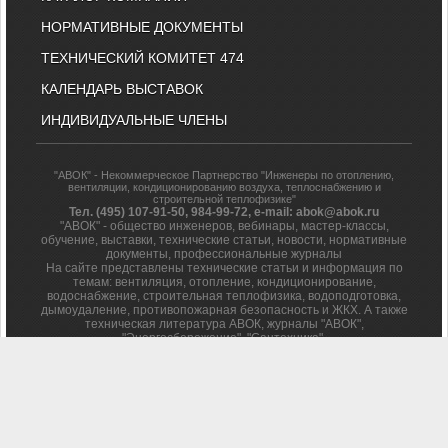
НОРМАТИВНЫЕ ДОКУМЕНТЫ
ТЕХНИЧЕСКИЙ КОМИТЕТ 474
КАЛЕНДАРЬ ВЫСТАВОК
ИНДИВИДУАЛЬНЫЕ ЧЛЕНЫ
"АВОК" - Некоммерческое Партнерство "Инженеры по отоплению,
вентиляции, кондиционированию воздуха, теплоснабжению и
строительной теплофизике"
Тел. (495) 107-91-50, 984-99-72, e-mail: abok@abok.ru
"АВОК" - общество инженеров, вебинары, мастер-классы,
обучение, выставки, технические статьи, новости, нормативные
документы, профессиональные журналы
На сайте представлены технические статьи и информация по
темам: вентиляция, отопление, кондиционирование,
водоснабжение, строительная теплофизика, водоподготовка,
дымоудаление, противопожарная безопасность и ЖКХ. А также
техническая литература АВОК, журналы "АВОК",
"Энергосбережение", "Сантехника".
Вы можете задать вопросы нашим специалистам, и
ознакомиться с нормативной литературой АВОК.
Политика обработки персональных данных
Результаты проведения СОУТ
© 1991-2026 НП АВОК
. Все права на материалы, находящиеся
на сайте охраняются в соответствии с законодательством РФ