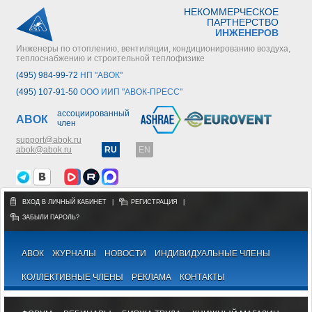
НЕКОММЕРЧЕСКОЕ
ПАРТНЕРСТВО
ИНЖЕНЕРОВ
Инженеры по отоплению, вентиляции, кондиционированию воздуха,
теплоснабжению и строительной теплофизике
(495) 984-99-72
НП "АВОК"
(495) 107-91-50
ООО ИИП "АВОК-ПРЕСС"
ассоциированный
АВОК
член
support@abok.ru
abok@abok.ru
RU
EN
ВХОД В ЛИЧНЫЙ КАБИНЕТ
|
РЕГИСТРАЦИЯ
|
ЗАБЫЛИ ПАРОЛЬ?
АВОК
ЖУРНАЛЫ
НОВОСТИ
ИНДИВИДУАЛЬНЫЕ ЧЛЕНЫ
КОЛЛЕКТИВНЫЕ ЧЛЕНЫ
РЕКЛАМА
КОНТАКТЫ