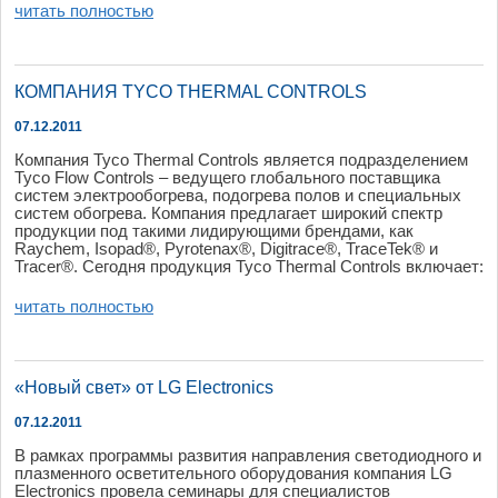
читать полностью
КОМПАНИЯ TYCO THERMAL CONTROLS
07.12.2011
Компания
Tyco Thermal Controls яв
ляется
подразделением
Tyco Flow Controls – в
едущего
глобального
поста
в
щика
систем
электрообогре
ва,
подогре
ва
поло
в и
специальных
систем
обогре
ва.
Компания
предлагает
широкий
спектр
продукции
под
такими
лидирующими
брендами
, как
Raychem,
Isopad
®,
Pyrotenax
®,
Digitrace
®,
TraceTek
® и
Tracer®.
Сегодня
продукция
Tyco Thermal Controls в
ключает
:
читать полностью
«Новый свет» от LG Electronics
07.12.2011
В рамках программы развития направления светодиодного и
плазменного осветительного оборудования компания LG
Electronics провела семинары для специалистов