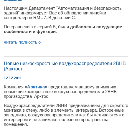
Настоящим
Департамент
"Ав
томатизация
и
безопасность
зданий
"
информирует
В
ас
об
обно
в
лении
линейки
контроллеро
в RMU7..B
до
серии
С.
По
срав
нению
с
серией
B,
были
доба
в
лены
следующие
особенности
и
функции
:
читать полностью
Новые низкоскоростные воздухораспределители 2ВНВ
(Арктос)
12.12.2011
Компания «
Арктика
» представляем вашему вниманию
новые низкоскоростные воздухораспределители 2ВНВ
производства Арктос.
Воздухораспределители 2ВНВ предназначены для скрытого
монтажа в стену, либо в элементы интерьера. Встроенные
заподлицо, воздухораспределители как бы «сливаются» с
интерьером и не занимают полезного пространства
помещения.