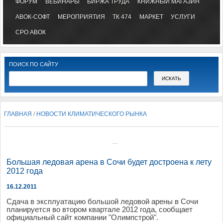
ФОРУМ
ВЕБИНАРЫ
БИРЖА ТРУДА
КНИЖНЫЙ МАГАЗИН
АВОК-СОФТ
МЕРОПРИЯТИЯ
ТК 474
МАРКЕТ
УСЛУГИ
СРО АВОК
ПОИСК ПО САЙТУ
ГЛАВНАЯ
/
НОВОСТИ КЛИМАТИЧЕСКОГО РЫНКА
...
Большая ледовая арена в Сочи будет достроена к лету
2012 года
16.12.2011
Сдача
в
эксплуатацию
большой
ледо
в
ой
арены
в
Сочи
планируется
во в
тором
кв
артале
2012
года
,
сообщает
официальный
сайт
компании
"
Олимпстрой
".