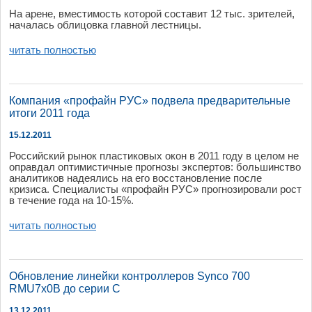
На
арене
, в
местимость
которой
соста
в
ит
12 тыс.
зрителей
,
началась
облицо
в
ка
главной
лестницы
.
читать полностью
Компания «профайн РУС» подвела предварительные
итоги 2011 года
15.12.2011
Российский
рынок
пластико
в
ых
окон
в 2011
году
в
целом
не
опра
вдал
оптимистичные
прогнозы
эксперто
в:
большинст
во
аналитико
в
надеялись
на
его в
осстано
в
ление
после
кризиса
.
Специалисты
«
профайн
РУС»
прогнозиро
вали
рост
в
течение
года
на
10-15%.
читать полностью
Обновление линейки контроллеров Synco 700
RMU7x0B до серии C
13.12.2011