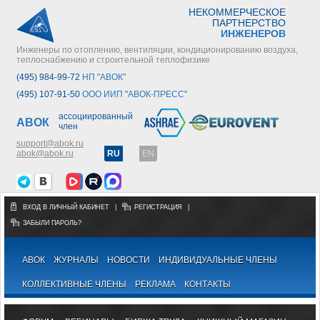
НЕКОММЕРЧЕСКОЕ
ПАРТНЕРСТВО
ИНЖЕНЕРОВ
Инженеры по отоплению, вентиляции, кондиционированию воздуха,
теплоснабжению и строительной теплофизике
(495) 984-99-72
НП "АВОК"
(495) 107-91-50
ООО ИИП "АВОК-ПРЕСС"
ассоциированный
АВОК
член
support@abok.ru
abok@abok.ru
RU
EN
ВХОД В ЛИЧНЫЙ КАБИНЕТ
|
РЕГИСТРАЦИЯ
|
ЗАБЫЛИ ПАРОЛЬ?
АВОК
ЖУРНАЛЫ
НОВОСТИ
ИНДИВИДУАЛЬНЫЕ ЧЛЕНЫ
КОЛЛЕКТИВНЫЕ ЧЛЕНЫ
РЕКЛАМА
КОНТАКТЫ