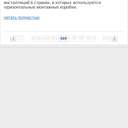
инсталляций
в
странах
, в
которых
используются
горизонтальные
монтажные
коробки
.
читать полностью
‹
›
1
...
565
566
567
568
569
570
571
572
573
...
593