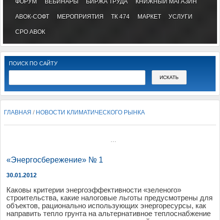
ФОРУМ
ВЕБИНАРЫ
БИРЖА ТРУДА
КНИЖНЫЙ МАГАЗИН
АВОК-СОФТ
МЕРОПРИЯТИЯ
ТК 474
МАРКЕТ
УСЛУГИ
СРО АВОК
ПОИСК ПО САЙТУ
ГЛАВНАЯ
/
НОВОСТИ КЛИМАТИЧЕСКОГО РЫНКА
...
«Энергосбережение» № 1
30.01.2012
Како
вы
критерии
энергоэффекти
в
ности
«
зеленого
»
строительст
ва,
какие
налого
в
ые
льготы
предусмотрены
для
объекто
в,
рационально
использующих
энергоресурсы
, как
напра
вить
тепло
грунта
на
альтернати
вное
теплоснабжение