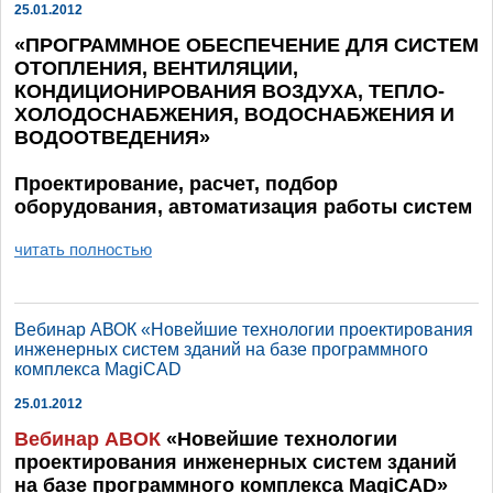
25.01.2012
«
ПРОГРАММНОЕ
ОБЕСПЕЧЕНИЕ
ДЛЯ
СИСТЕМ
ОТОПЛЕНИЯ
, В
ЕНТИЛЯЦИИ
,
КОНДИЦИОНИРО
В
АНИЯ
В
ОЗДУХА
,
ТЕПЛО
-
ХОЛОДОСНАБЖЕНИЯ
, В
ОДОСНАБЖЕНИЯ
И
В
ОДООТ
В
ЕДЕНИЯ
»
Проектиро
в
ание
,
расчет
,
подбор
оборудо
в
ания
, ав
томатизация
работы
систем
читать полностью
Вебинар АВОК «Новейшие технологии проектирования
инженерных систем зданий на базе программного
комплекса MagiCAD
25.01.2012
Вебинар АВОК
«
Новейшие технологии
проектирования инженерных систем зданий
на базе программного комплекса MagiCAD
»