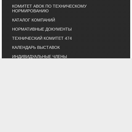
КОМИТЕТ АВОК ПО ТЕХНИЧЕСКОМУ
НОРМИРОВАНИЮ
КАТАЛОГ КОМПАНИЙ
НОРМАТИВНЫЕ ДОКУМЕНТЫ
ТЕХНИЧЕСКИЙ КОМИТЕТ 474
КАЛЕНДАРЬ ВЫСТАВОК
ИНДИВИДУАЛЬНЫЕ ЧЛЕНЫ
"АВОК" - Некоммерческое Партнерство "Инженеры по отоплению,
вентиляции, кондиционированию воздуха, теплоснабжению и
строительной теплофизике"
Тел. (495) 107-91-50, 984-99-72, e-mail: abok@abok.ru
"АВОК" - общество инженеров, вебинары, мастер-классы,
обучение, выставки, технические статьи, новости, нормативные
документы, профессиональные журналы
На сайте представлены технические статьи и информация по
темам: вентиляция, отопление, кондиционирование,
водоснабжение, строительная теплофизика, водоподготовка,
дымоудаление, противопожарная безопасность и ЖКХ. А также
техническая литература АВОК, журналы "АВОК",
"Энергосбережение", "Сантехника".
Вы можете задать вопросы нашим специалистам, и
ознакомиться с нормативной литературой АВОК.