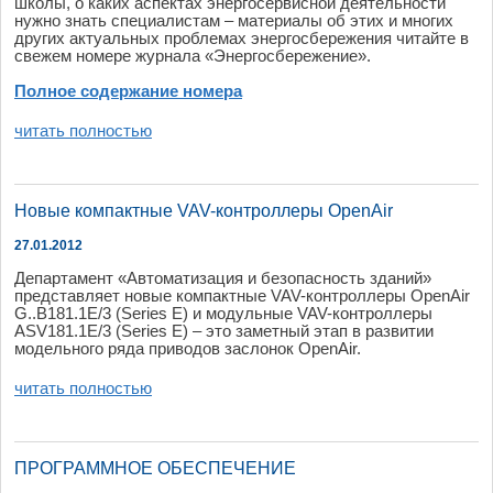
школы
, о
каких
аспектах
энергосер
в
исной
деятельности
нужно
знать
специалистам
–
материалы
об
этих
и
многих
других
актуальных
проблемах
энергосбережения
читайте
в
св
ежем
номере
журнала
«
Энергосбережение
».
Полное
содержание
номера
читать полностью
Новые компактные VAV-контроллеры OpenAir
27.01.2012
Департамент
«Ав
томатизация
и
безопасность
зданий
»
предста
в
ляет
но
в
ые
компактные
VAV-контроллеры
OpenAir
G..B181.1E/3 (Series E) и
модульные
VAV-контроллеры
ASV181.1E/3 (Series E) – это
заметный
этап
в разв
итии
модельного
ряда
приводов
заслонок
OpenAir
.
читать полностью
ПРОГРАММНОЕ ОБЕСПЕЧЕНИЕ