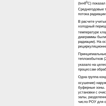
0
(tн»8
С) показал
Среднегодовые т
потока радиации 
В расчете учиты
холодный период
температуре хла
диаграммы были 
радиации). На о
рециркуляционно
Принципиальные 
теплоизбытков (2
указало на целе
процессам обраб
Одна группа кон
осушение) наруж
буферные зоны. 
установки с очи
залы, разделенн
число РОУ для об