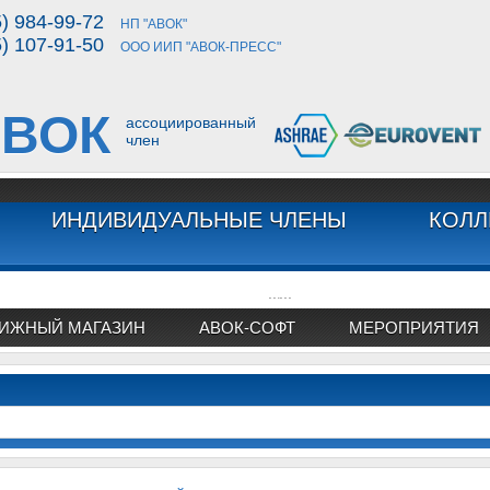
5) 984-99-72
НП "АВОК"
5) 107-91-50
ООО ИИП "АВОК-ПРЕСС"
ВОК
ассоциированный
член
ИНДИВИДУАЛЬНЫЕ ЧЛЕНЫ
КОЛЛ
...
...
ИЖНЫЙ МАГАЗИН
АВОК-СОФТ
МЕРОПРИЯТИЯ