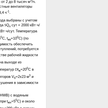
3
от 2 до 8 тысяч м
/ч.
стные вентиляторы
-1
3,4 ч
.
ода выбраны с учетом
ода
S
Q
сут = 2000 кВт·ч/
х
кВт·ч/сут. Температура
0
0
5
С, t
=10
С) (по
жк
димость обеспечить
ступлений, потребуется
естве рабочей жидкости
(на выходе из
0
емператур
D
t
=20
С в
ж
3
яторов V
=2х23 м
и
б
сушения в зависимости
0HWB) с водяным
0
при t
=5
С) и около
жн