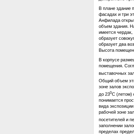
В плане здание 
фасадах и три э
Анфилада открыт
объем здания. Н
имеется чердак,
образует совоку
образует два во
Высота помещений
В корпусе разме
помещения. Согл
выставочных зал
Общий объем эти
зоне залов эксп
0
до 23
С (летом) 
понимается прост
вида экспозиции
рабочей зоне за
посетителей и п
заполнении зало
пределах предел