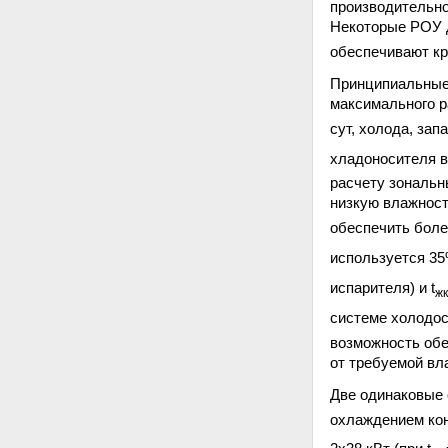
производительно
Некоторые РОУ 
обеспечивают кр
Принципиальные
максимального 
сут, холода, за
хладоносителя в
расчету зональн
низкую влажност
обеспечить боле
используется 35
испарителя) и t
жк
системе холодос
возможность об
от требуемой вл
Две одинаковые
охлаждением кон