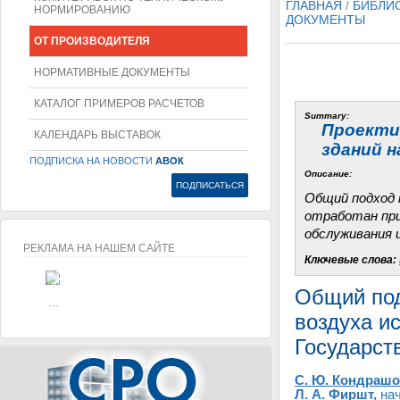
ГЛАВНАЯ
/
БИБЛИ
НОРМИРОВАНИЮ
ДОКУМЕНТЫ
ОТ ПРОИЗВОДИТЕЛЯ
НОРМАТИВНЫЕ ДОКУМЕНТЫ
КАТАЛОГ ПРИМЕРОВ РАСЧЕТОВ
Summary:
Проекти
КАЛЕНДАРЬ ВЫСТАВОК
зданий н
ПОДПИСКА НА НОВОСТИ
АВОК
Описание:
Общий подход 
отработан при
обслуживания 
РЕКЛАМА НА НАШЕМ САЙТЕ
Ключевые слова:
...
Общий под
...
воздуха и
Государст
С. Ю. Кондраш
Л. А. Фиршт
,
нач