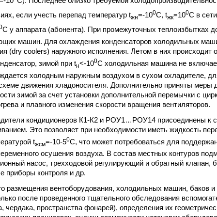
=-10
С). Последнее близко требуемой холодопроизводительност
0
0
иях, если учесть перепад температур t
=-10
С, t
=10
С в сет
жн
жк
0
С у аппарата (абонента). При промежуточных теплоизбытках д
ющих машин. Для охлаждения конденсаторов холодильных маш
ия (dry coolers) наружного исполнения. Летом в них происходит
0
денсатор, зимой при t
<-10
С холодильная машина не включает
н
ждается холодным наружным воздухом в cухом охладителе, дл
схеме движения хладоносителя. Дополнительно приняты меры 
ости зимой за счет установки дополнительной перемычки с ци
грева и плавного изменения скорости вращения вентиляторов.
адители кондиционеров К1-К2 и РОУ1…РОУ14 присоединены к с
ванием. Это позволяет при необходимости иметь жидкость пер
0
ературой t
=-10-5
С, что может потребоваться для поддержан
жсм
еременного осушения воздуха. В состав местных контуров по
ионный насос, трехходовой регулирующий и обратный клапан, 
е приборы контроля и др.
о размещения вентоборудования, холодильных машин, баков и
лько после проведенного тщательного обследования вспомога
а, чердака, пространства фонарей), определения их геометричес