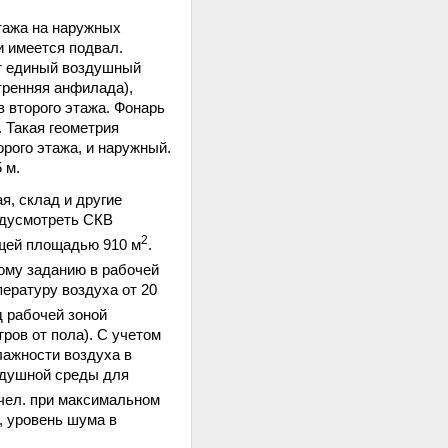
этажа на наружных
и имеется подвал.
т единый воздушный
тренняя анфилада),
в второго этажа. Фонарь
 Такая геометрия
рого этажа, и наружный.
 м.
я, склад и другие
едусмотреть СКВ
2
щей площадью 910 м
.
кому заданию в рабочей
ературу воздуха от 20
 рабочей зоной
тров от пола). С учетом
лажности воздуха в
здушной среды для
·чел. при максимальном
, уровень шума в