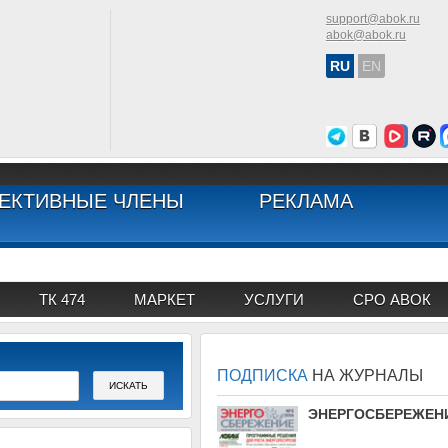
support@abok.ru
abok@abok.ru
RU
EN
ЕКТИВНЫЕ ЧЛЕНЫ
РЕКЛАМА
ТК 474
МАРКЕТ
УСЛУГИ
СРО АВОК
ПОДПИСКА
НА ЖУРНАЛЫ
АВОК
ЭНЕРГОСБЕРЕЖЕН