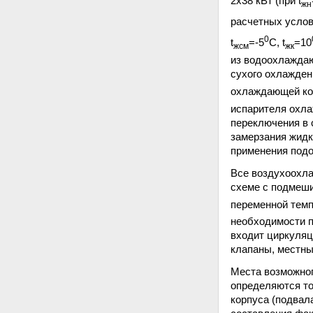
2х38 кВт (при t
жн
расчетных услов
0
t
=-5
С, t
=10
жсм
жк
из водоохлажда
сухого охлажден
охлаждающей кон
испарителя охла
переключения в 
замерзания жидк
применения подо
Все воздухоохл
схеме с подмеши
переменной темп
необходимости п
входит циркуляц
клапаны, местны
Места возможног
определяются то
корпуса (подвал