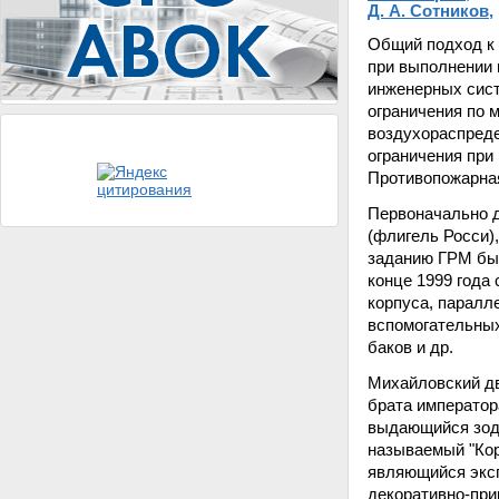
Д. А. Сотников
,
Общий подход к 
при выполнении 
инженерных сист
ограничения по 
воздухораспреде
ограничения пр
Противопожарная
Первоначально 
(флигель Росси)
заданию ГРМ был
конце 1999 года
корпуса, паралл
вспомогательных
баков и др.
Михайловский дв
брата император
выдающийся зодчи
называемый "Кор
являющийся эксп
декоративно-при