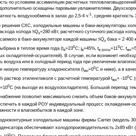
сть по условиям ассимиляции расчетных тепловлаговыделений 
дополнительно оснащены паровыми увлажнителями. Двухскоро
-1
атность воздухообмена в залах до 2,5-4 ч
, средняя кратность 
 решения СХС, холодильные машины и баки-аккумуляторы хол
расхода холода
S
Q
=280 кВт, расчетного суточного расхода хол
х
пасаемого в баке-аккумуляторе каждой машины
S
Q
бака = 2·400 
х
0
0
ыбрана в теплое время года (t
=23
С; j
=45%, t
=11
С, t
=
в
в
в
росы
жн
ых охладителей-осушителей). В случае, если возникнет необхо
ь воздуха или в холодный период года при увеличении влагопо
0
е низкую температуру хладоносителя (t
=0
С и ниже), а в кач
жн
0
% раствор этиленгликоля с расчетной температурой t
= -10
С 
жн
0
=10
С (на выходе из воздухоохладителя). Большой перепад т
набжения позволил максимально снизить объем баков-аккумул
еспечить в каждой РОУ индивидуальный процесс охлаждения-о
ажности и влагоизбытков в каждой зоне.
 одноконтурные холодильные машины фирмы Carrier (модель 3
денсатора обеспечивают холодопроизводительность 2х89 кВт (
0