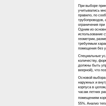
При выборе прин
учитывались мно
правило, по соо
трубопроводов, 
ограничения при
Одним из основн
использование с
геометрии, разм
требуемым харак
помещения без у
Специальные усл
количеству, фор
должны быть упр
веерной), что п
Основой выбора 
наружных и внут
корпуса в целом
часам летних ра
помещениям кор
55%. Анализ теп