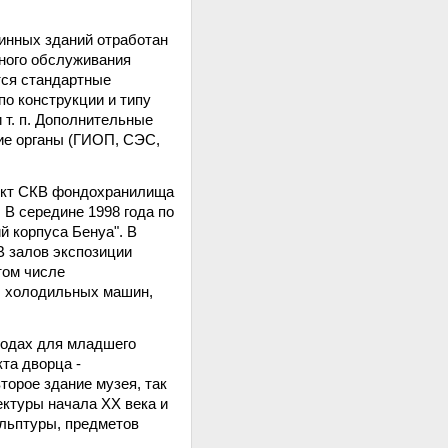
инных зданий отработан
сного обслуживания
тся стандартные
по конструкции и типу
т. п. Дополнительные
ие органы (ГИОП, СЭС,
оект СКВ фондохранилища
 В середине 1998 года по
 корпуса Бенуа". В
В залов экспозиции
том числе
, холодильных машин,
 годах для младшего
та дворца -
торое здание музея, так
ктуры начала ХХ века и
льптуры, предметов