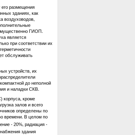
 его размещения
нных зданиях, как
ка воздуховодов,
Дополнительные
еимущественно ГИОП.
уха является
ько при соответствии их
 герметичности
яет обслуживать
ых устройств, их
хораспределители
 компактной до неполной
ния и наладки СКВ.
 корпуса, кроме
грузка залов и всего
очников определены по
о времени. В целом по
щение - 20%, радиация -
снабжения здания