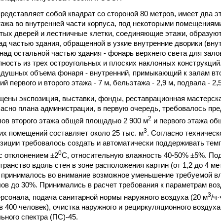
представляет собой квадрат со стороной 80 метров, имеет два 
тажа во внутренней части корпуса, под некоторыми помещениям
ых дверей и лестничные клетки, соединяющие этажи, образую
ад частью здания, обращенной в узкие внутренние дворики (вну
 над остальной частью здания - фонарь верхнего света для зало
пность из трех остроугольных и плоских наклонных конструкций.
здушных объема фонаря - внутренний, примыкающий к залам вто
 первого и второго этажа - 7 м, бельэтажа - 2,9 м, подвала - 2,5
щены экспозиция, выставки, фонды, реставрационная мастерска
асно плана администрации, в первую очередь, требовалось пр
2
ов второго этажа общей площадью 2 900 м
и первого этажа об
3
х помещений составляет около 25 тыс. м
. Согласно техничес
озиции требовалось создать и автоматически поддерживать темп
0
с отклонением ±2
С, относительную влажность 40-50% ±5%. Под
ранство вдоль стен в зоне расположения картин (от 1,2 до 4 ме
 принималось во внимание возможное уменьшение требуемой в
лов до 30%. Принимались в расчет требования к параметрам во
3
ерсонала, подача санитарной нормы наружного воздуха (20 м
/ч
в 400 человек), очистка наружного и рециркуляционного воздуха
ьного спектра (ПС)-45.