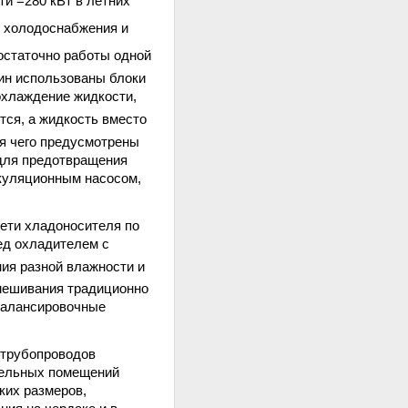
и =280 кВт в летних
и холодоснабжения и
остаточно работы одной
ин использованы блоки
 охлаждение жидкости,
ся, а жидкость вместо
я чего предусмотрены
для предотвращения
ркуляционным насосом,
ети хладоносителя по
ед охладителем с
ия разной влажности и
дмешивания традиционно
балансировочные
 трубопроводов
тельных помещений
ких размеров,