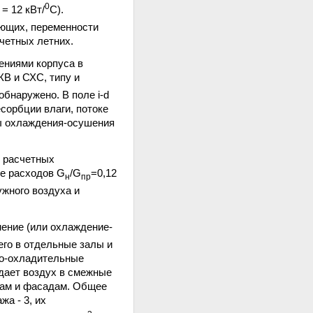
0
= 12 кВт/
С).
ющих, переменности
счетных летних.
ениями корпуса в
КВ и СХС, типу и
бнаружено. В поле i-d
сорбции влаги, потоке
ы охлаждения-осушения
 расчетных
ие расходов G
/G
=0,12
н
пр
жного воздуха и
нение (или охлаждение-
 его в отдельные залы и
но-охладительные
дает воздух в смежные
жам и фасадам. Общее
а - 3, их