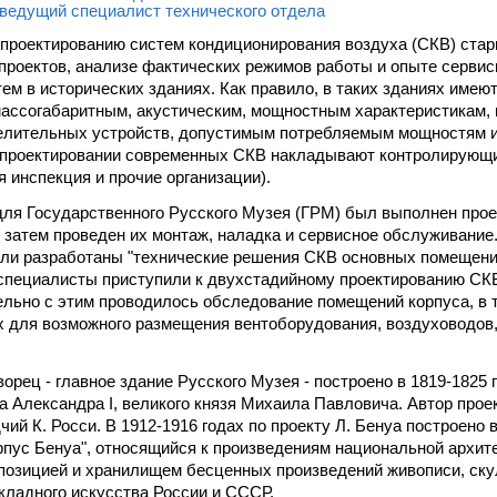
ведущий специалист технического отдела
проектированию систем кондиционирования воздуха (СКВ) стар
проектов, анализе фактических режимов работы и опыте серви
ем в исторических зданиях. Как правило, в таких зданиях имею
массогабаритным, акустическим, мощностным характеристикам, 
лительных устройств, допустимым потребляемым мощностям и 
и проектировании современных СКВ накладывают контролирующ
 инспекция и прочие организации).
для Государственного Русского Музея (ГРМ) был выполнен пр
, затем проведен их монтаж, наладка и сервисное обслуживание.
и разработаны "технические решения СКВ основных помещений
 специалисты приступили к двухстадийному проектированию СК
ельно с этим проводилось обследование помещений корпуса, в 
 для возможного размещения вентоборудования, воздуховодов
орец - главное здание Русского Музея - построено в 1819-1825
а Александра I, великого князя Михаила Павловича. Автор проек
й К. Росси. В 1912-1916 годах по проекту Л. Бенуа построено в
пус Бенуа", относящийся к произведениям национальной архите
озицией и хранилищем бесценных произведений живописи, ску
кладного искусства России и СССР.