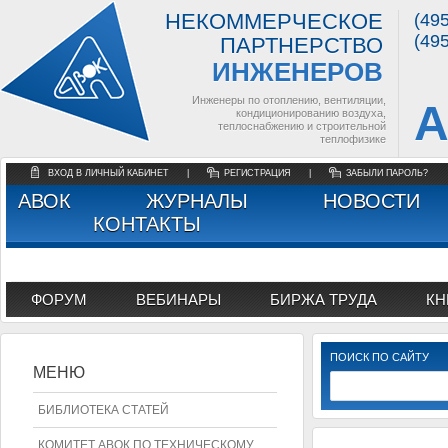
НЕКОММЕРЧЕСКОЕ
(49
(49
ПАРТНЕРСТВО
ИНЖЕНЕРОВ
Инженеры по отоплению, вентиляции,
А
кондиционированию воздуха,
теплоснабжению и строительной
теплофизике
ВХОД В ЛИЧНЫЙ КАБИНЕТ
|
РЕГИСТРАЦИЯ
|
ЗАБЫЛИ ПАРОЛЬ?
АВОК
ЖУРНАЛЫ
НОВОСТИ
КОНТАКТЫ
ФОРУМ
ВЕБИНАРЫ
БИРЖА ТРУДА
КН
ПОИСК ПО САЙТУ
МЕНЮ
БИБЛИОТЕКА СТАТЕЙ
КОМИТЕТ АВОК ПО ТЕХНИЧЕСКОМУ