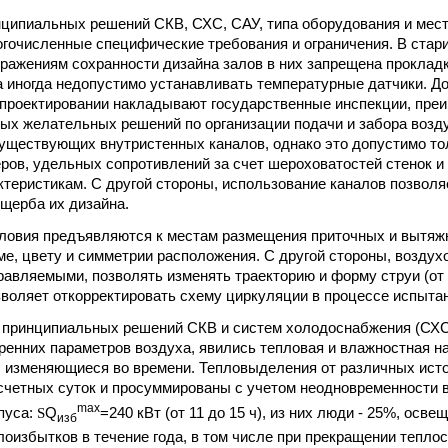
ципиальных решений СКВ, СХС, САУ, типа оборудования и мест
гочисленные специфические требования и ограничения. В стари
бражениям сохранности дизайна залов в них запрещена проклад
а иногда недопустимо устанавливать температурные датчики. 
 проектировании накладывают государственные инспекции, пр
ых желательных решений по организации подачи и забора возд
уществующих внутристенных каналов, однако это допустимо тол
еров, удельных сопротивлений за счет шероховатостей стенок и
теристикам. С другой стороны, использование каналов позвол
щерба их дизайна.
овия предъявляются к местам размещения приточных и вытяжн
ме, цвету и симметрии расположения. С другой стороны, возду
авляемыми, позволять изменять траекторию и форму струи (от
озволяет откорректировать схему циркуляции в процессе испыта
принципиальных решений СКВ и систем холодоснабжения (СХС)
ренних параметров воздуха, явились тепловая и влажностная на
, изменяющиеся во времени. Тепловыделения от различных ист
счетных суток и просуммированы с учетом неодновременности в
max
пуса:
S
Q
=240 кВт (от 11 до 15 ч), из них люди - 25%, осве
изб
лоизбытков в течение года, в том числе при прекращении тепло