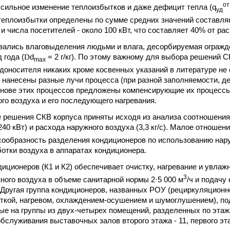
от
 сильное изменение теплоизбытков и даже дефицит тепла (q
уд
еплоизбытки определены по сумме средних значений составля
и числа посетителей - около 100 кВт, что составляет 40% от ра
вались влаговыделения людьми и влага, десорбируемая огражд
 года (
D
d
= 2 г/кг). По этому важному для выбора решений С
max
доносителя никаких кроме косвенных указаний в литературе не о
нанесены разные лучи процесса (при разной заполняемости, де
снове этих процессов предложены компенсирующие их процесс
го воздуха и его последующего нагревания.
решения СКВ корпуса приняты исходя из анализа соотношения
40 кВт) и расхода наружного воздуха (3,3 кг/с). Малое отношен
сообразность разделения кондиционеров по использованию нару
отки воздуха в аппаратах кондиционера.
диционеров (К1 и К2) обеспечивает очистку, нагревание и увлаж
3
ного воздуха в объеме санитарной нормы 2·5 000 м
/ч и подачу
Другая группа кондиционеров, названных РОУ (рециркуляцион
сткой, нагревом, охлаждением-осушением и шумоглушением), по
ые на группы из двух-четырех помещений, разделенных по эта
служивания выставочных залов второго этажа - 11, первого этаж