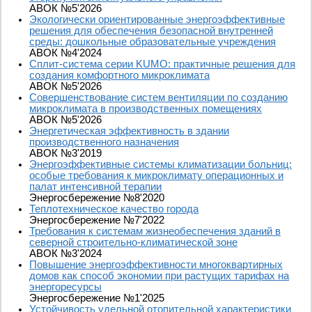
АВОК №5'2026
Экологически ориентированные энергоэффективные
решения для обеспечения безопасной внутренней
среды: дошкольные образовательные учреждения
АВОК №4'2024
Сплит-система серии KUMO: практичные решения для
создания комфортного микроклимата
АВОК №5'2026
Совершенствование систем вентиляции по созданию
микроклимата в производственных помещениях
АВОК №5'2026
Энергетическая эффективность в здании
производственного назначения
АВОК №3'2019
Энергоэффективные системы климатизации больниц:
особые требования к микроклимату операционных и
палат интенсивной терапии
Энергосбережение №8'2020
Теплотехническое качество города
Энергосбережение №7'2022
Требования к системам жизнеобеспечения зданий в
северной строительно-климатической зоне
АВОК №3'2024
Повышение энергоэффективности многоквартирных
домов как способ экономии при растущих тарифах на
энергоресурсы
Энергосбережение №1'2025
Устойчивость удельной отопительной характеристики