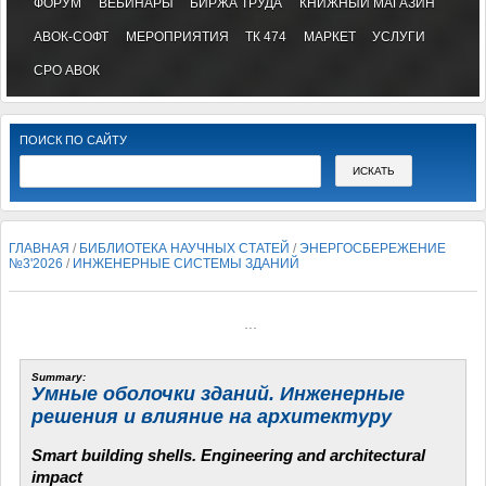
ФОРУМ
ВЕБИНАРЫ
БИРЖА ТРУДА
КНИЖНЫЙ МАГАЗИН
АВОК-СОФТ
МЕРОПРИЯТИЯ
ТК 474
МАРКЕТ
УСЛУГИ
СРО АВОК
ПОИСК ПО САЙТУ
ГЛАВНАЯ
/
БИБЛИОТЕКА НАУЧНЫХ СТАТЕЙ
/
ЭНЕРГОСБЕРЕЖЕНИЕ
№3'2026
/
ИНЖЕНЕРНЫЕ СИСТЕМЫ ЗДАНИЙ
...
Summary:
Умные оболочки зданий. Инженерные
решения и влияние на архитектуру
Smart building shells. Engineering and architectural
impact