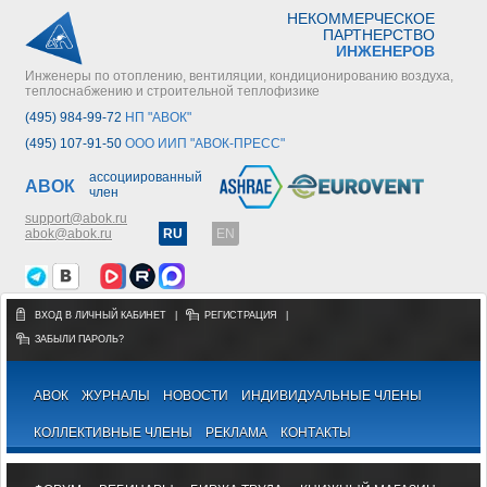
НЕКОММЕРЧЕСКОЕ
ПАРТНЕРСТВО
ИНЖЕНЕРОВ
Инженеры по отоплению, вентиляции, кондиционированию воздуха,
теплоснабжению и строительной теплофизике
(495) 984-99-72
НП "АВОК"
(495) 107-91-50
ООО ИИП "АВОК-ПРЕСС"
ассоциированный
АВОК
член
support@abok.ru
abok@abok.ru
RU
EN
ВХОД В ЛИЧНЫЙ КАБИНЕТ
|
РЕГИСТРАЦИЯ
|
ЗАБЫЛИ ПАРОЛЬ?
АВОК
ЖУРНАЛЫ
НОВОСТИ
ИНДИВИДУАЛЬНЫЕ ЧЛЕНЫ
КОЛЛЕКТИВНЫЕ ЧЛЕНЫ
РЕКЛАМА
КОНТАКТЫ