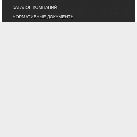
КАТАЛОГ КОМПАНИЙ
НОРМАТИВНЫЕ ДОКУМЕНТЫ
ТЕХНИЧЕСКИЙ КОМИТЕТ 474
КАЛЕНДАРЬ ВЫСТАВОК
ИНДИВИДУАЛЬНЫЕ ЧЛЕНЫ
"АВОК" - Некоммерческое Партнерство "Инженеры по отоплению,
вентиляции, кондиционированию воздуха, теплоснабжению и
строительной теплофизике"
Тел. (495) 107-91-50, 984-99-72, e-mail: abok@abok.ru
"АВОК" - общество инженеров, вебинары, мастер-классы,
обучение, выставки, технические статьи, новости, нормативные
документы, профессиональные журналы
На сайте представлены технические статьи и информация по
темам: вентиляция, отопление, кондиционирование,
водоснабжение, строительная теплофизика, водоподготовка,
дымоудаление, противопожарная безопасность и ЖКХ. А также
техническая литература АВОК, журналы "АВОК",
"Энергосбережение", "Сантехника".
Вы можете задать вопросы нашим специалистам, и
ознакомиться с нормативной литературой АВОК.
Политика обработки персональных данных
Результаты проведения СОУТ