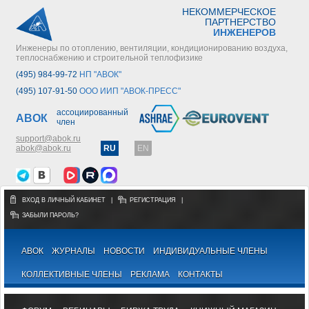
НЕКОММЕРЧЕСКОЕ
ПАРТНЕРСТВО
ИНЖЕНЕРОВ
Инженеры по отоплению, вентиляции, кондиционированию воздуха,
теплоснабжению и строительной теплофизике
(495) 984-99-72
НП "АВОК"
(495) 107-91-50
ООО ИИП "АВОК-ПРЕСС"
ассоциированный
АВОК
член
support@abok.ru
abok@abok.ru
RU
EN
ВХОД В ЛИЧНЫЙ КАБИНЕТ
|
РЕГИСТРАЦИЯ
|
ЗАБЫЛИ ПАРОЛЬ?
АВОК
ЖУРНАЛЫ
НОВОСТИ
ИНДИВИДУАЛЬНЫЕ ЧЛЕНЫ
КОЛЛЕКТИВНЫЕ ЧЛЕНЫ
РЕКЛАМА
КОНТАКТЫ