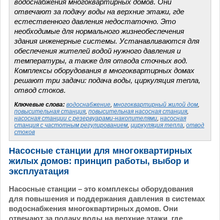
водоснабжения многоквартирных домов. Они
отвечают за подачу воды на верхние этажи, где
естественного давления недостаточно. Это
необходимые для нормального жизнеобеспечения
здания инженерные системы. Устанавливаются для
обеспечения жителей водой нужного давления и
температуры, а также для отвода сточных вод.
Комплексы оборудования в многоквартирных домах
решают три задачи: подача воды, циркуляция тепла,
отвод стоков.
Ключевые слова:
водоснабжение
,
многоквартирный жилой дом
,
повысительная станция
,
повысительная насосная станция
,
насосная станции с резервуарами-накопителями
,
насосная
станция с частотным регулированием
,
циркуляция тепла
,
отвод
стоков
Насосные станции для многоквартирных
жилых домов: принцип работы, выбор и
эксплуатация
Насосные станции – это комплексы оборудования
для повышения и поддержания давления в системах
водоснабжения многоквартирных домов. Они
отвечают за подачу воды на верхние этажи, где