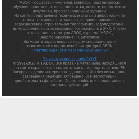
"АВОК" - общество инженеров, вебинары, мастер-классы,
обучение, выставки, технические статьи, новости, нормативные
документы, профессиональные журналы
На сайте представлены технические статьи и информация по
темам: вентиляция, отопление, кондиционирование,
водоснабжение, строительная теплофизика, водоподготовка,
дымоудаление, противопожарная безопасность и ЖКХ. А также
техническая литература АВОК, журналы "АВОК",
"Энергосбережение", "Сантехника".
Вы можете задать вопросы нашим специалистам, и
ознакомиться с нормативной литературой АВОК.
Политика обработки персональных данных
Результаты проведения СОУТ
© 1991-2026 НП АВОК
. Все права на материалы, находящиеся
на сайте охраняются в соответствии с законодательством РФ
Воспроизведение материалов с данного сайта без письменного
разрешения редакции запрещено. Все иллюстрации
приобретены на фотобанке Depositphotos или предоставлены
авторами публикаций.