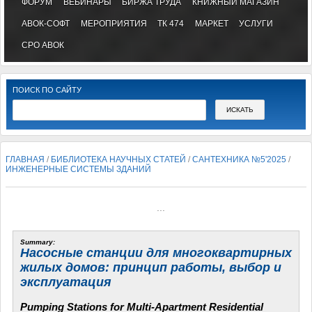
ФОРУМ
ВЕБИНАРЫ
БИРЖА ТРУДА
КНИЖНЫЙ МАГАЗИН
АВОК-СОФТ
МЕРОПРИЯТИЯ
ТК 474
МАРКЕТ
УСЛУГИ
СРО АВОК
ПОИСК ПО САЙТУ
ГЛАВНАЯ
/
БИБЛИОТЕКА НАУЧНЫХ СТАТЕЙ
/
САНТЕХНИКА №5'2025
/
ИНЖЕНЕРНЫЕ СИСТЕМЫ ЗДАНИЙ
...
Summary:
Насосные станции для многоквартирных
жилых домов: принцип работы, выбор и
эксплуатация
Pumping Stations for Multi-Apartment Residential