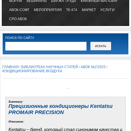
ФОРУМ
ВЕБИНАРЫ
БИРЖА ТРУДА
КНИЖНЫЙ МАГАЗИН
АВОК-СОФТ
МЕРОПРИЯТИЯ
ТК 474
МАРКЕТ
УСЛУГИ
СРО АВОК
ПОИСК ПО САЙТУ
ГЛАВНАЯ
/
БИБЛИОТЕКА НАУЧНЫХ СТАТЕЙ
/
АВОК №2'2025
/
КОНДИЦИОНИРОВАНИЕ ВОЗДУХА
...
Summary:
Прецизионные кондиционеры Kentatsu
PROMAIR PRECISION
Описание:
Kentatsu – бренд, который стал синонимом качества и