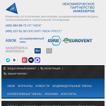
НЕКОММЕРЧЕСКОЕ
ПАРТНЕРСТВО
ИНЖЕНЕРОВ
Инженеры по отоплению, вентиляции, кондиционированию воздуха,
теплоснабжению и строительной теплофизике
(495) 984-99-72
НП "АВОК"
(495) 107-91-50
ООО ИИП "АВОК-ПРЕСС"
ассоциированный
АВОК
член
support@abok.ru
abok@abok.ru
RU
EN
ВХОД В ЛИЧНЫЙ КАБИНЕТ
|
РЕГИСТРАЦИЯ
|
ЗАБЫЛИ ПАРОЛЬ?
АВОК
ЖУРНАЛЫ
НОВОСТИ
ИНДИВИДУАЛЬНЫЕ ЧЛЕНЫ
КОЛЛЕКТИВНЫЕ ЧЛЕНЫ
РЕКЛАМА
КОНТАКТЫ