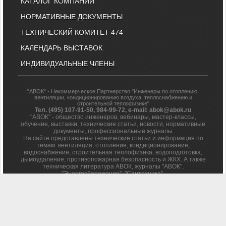
КАТАЛОГ КОМПАНИЙ
НОРМАТИВНЫЕ ДОКУМЕНТЫ
ТЕХНИЧЕСКИЙ КОМИТЕТ 474
КАЛЕНДАРЬ ВЫСТАВОК
ИНДИВИДУАЛЬНЫЕ ЧЛЕНЫ
"АВОК" - Некоммерческое Партнерство "Инженеры по отоплению,
вентиляции, кондиционированию воздуха, теплоснабжению и
строительной теплофизике"
Тел. (495) 107-91-50, 984-99-72, e-mail: abok@abok.ru
"АВОК" - общество инженеров, вебинары, мастер-классы,
обучение, выставки, технические статьи, новости, нормативные
документы, профессиональные журналы
На сайте представлены технические статьи и информация по
темам: вентиляция, отопление, кондиционирование,
водоснабжение, строительная теплофизика, водоподготовка,
дымоудаление, противопожарная безопасность и ЖКХ. А также
техническая литература АВОК, журналы "АВОК",
"Энергосбережение", "Сантехника".
Вы можете задать вопросы нашим специалистам, и
ознакомиться с нормативной литературой АВОК.
Политика обработки персональных данных
Результаты проведения СОУТ
© 1991-2026 НП АВОК
. Все права на материалы, находящиеся
на сайте охраняются в соответствии с законодательством РФ