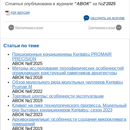
Статья опубликована в журнале
“АВОК”
за №
2'2025
PDF ВЕРСИЯ
ОБСУДИТЬ НА ФОРУМЕ
Предыдущая статья
Следующая статья
Статьи по теме
Прецизионные кондиционеры Kentatsu PROMAIR
PRECISION
АВОК №8'2025
Методы исследования теплофизических особенностей
ограждающих конструкций памятников архитектуры
АВОК №1'2018
Обзор модельного ряда модульных чиллеров Kentatsu
Promair M
АВОК №6'2022
Торговые центры: особенности эксплуатации
АВОК №1'2019
Климат на пике технологического прогресса. Модельный
ряд бытовых кондиционеров Kentatsu, сезон 2023
АВОК №2'2023
Архивохранилище: особенности создания микроклимата
помещений
АВОК №4'2019