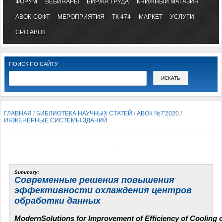
ФОРУМ
ВЕБИНАРЫ
БИРЖА ТРУДА
КНИЖНЫЙ МАГАЗИН
АВОК-СОФТ
МЕРОПРИЯТИЯ
ТК 474
МАРКЕТ
УСЛУГИ
СРО АВОК
ПОИСК ПО САЙТУ
ГЛАВНАЯ
/
БИБЛИОТЕКА НАУЧНЫХ СТАТЕЙ
/
АВОК №7'2020
/
ИНЖЕНЕРНЫЕ СИСТЕМЫ ЗДАНИЙ
...
Summary:
Современные решения повышения
эффективности охлаждения центров
обработки данных
Modern
Solutions
for
Improvement
of
Efficiency
of
Cooling