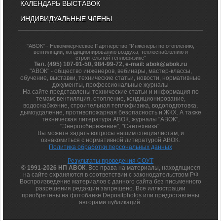
КАЛЕНДАРЬ ВЫСТАВОК
ИНДИВИДУАЛЬНЫЕ ЧЛЕНЫ
"АВОК" - Некоммерческое Партнерство "Инженеры по отоплению,
вентиляции, кондиционированию воздуха, теплоснабжению и
строительной теплофизике"
Тел. (495) 107-91-50, 984-99-72, e-mail: abok@abok.ru
"АВОК" - общество инженеров, вебинары, мастер-классы,
обучение, выставки, технические статьи, новости, нормативные
документы, профессиональные журналы
На сайте представлены технические статьи и информация по
темам: вентиляция, отопление, кондиционирование,
водоснабжение, строительная теплофизика, водоподготовка,
дымоудаление, противопожарная безопасность и ЖКХ. А также
техническая литература АВОК, журналы "АВОК",
"Энергосбережение", "Сантехника".
Вы можете задать вопросы нашим специалистам, и
ознакомиться с нормативной литературой АВОК.
Политика обработки персональных данных
Результаты проведения СОУТ
© 1991-2026 НП АВОК
. Все права на материалы, находящиеся
на сайте охраняются в соответствии с законодательством РФ
Воспроизведение материалов с данного сайта без письменного
разрешения редакции запрещено. Все иллюстрации
приобретены на фотобанке Depositphotos или предоставлены
авторами публикаций.