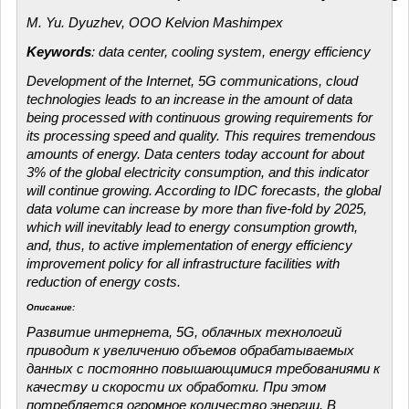
M. Yu. Dyuzhev, OOO Kelvion Mashimpex
Keywords
: data center, cooling system, energy efficiency
Development of the Internet, 5G communications, cloud
technologies leads to an increase in the amount of data
being processed with continuous growing requirements for
its processing speed and quality. This requires tremendous
amounts of energy. Data centers today account for about
3% of the global electricity consumption, and this indicator
will continue growing. According to IDC forecasts, the global
data volume can increase by more than five-fold by 2025,
which will inevitably lead to energy consumption growth,
and, thus, to active implementation of energy efficiency
improvement policy for all infrastructure facilities with
reduction of energy costs.
Описание:
Развитие интернета, 5G, облачных технологий
приводит к увеличению объемов обрабатываемых
данных с постоянно повышающимися требованиями к
качеству и скорости их обработки. При этом
потребляется огромное количество энергии. В