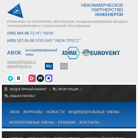
НЕКОММЕРЧЕСКОЕ
ПАРТНЕРСТВО
ИНЖЕНЕРОВ
Инженеры по отоплению, вентиляции, кондиционированию воздуха,
теплоснабжению и строительной теплофизике
(495) 984-99-72
НП "АВОК"
(495) 107-91-50
ООО ИИП "АВОК-ПРЕСС"
ассоциированный
АВОК
член
support@abok.ru
abok@abok.ru
RU
EN
ВХОД В ЛИЧНЫЙ КАБИНЕТ
|
РЕГИСТРАЦИЯ
|
ЗАБЫЛИ ПАРОЛЬ?
АВОК
ЖУРНАЛЫ
НОВОСТИ
ИНДИВИДУАЛЬНЫЕ ЧЛЕНЫ
КОЛЛЕКТИВНЫЕ ЧЛЕНЫ
РЕКЛАМА
КОНТАКТЫ