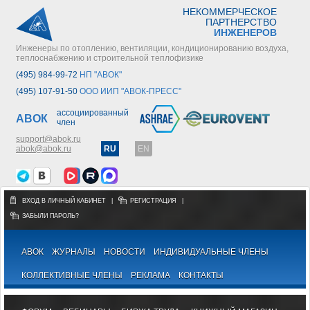
НЕКОММЕРЧЕСКОЕ
ПАРТНЕРСТВО
ИНЖЕНЕРОВ
Инженеры по отоплению, вентиляции, кондиционированию воздуха,
теплоснабжению и строительной теплофизике
(495) 984-99-72
НП "АВОК"
(495) 107-91-50
ООО ИИП "АВОК-ПРЕСС"
ассоциированный
АВОК
член
support@abok.ru
abok@abok.ru
RU
EN
ВХОД В ЛИЧНЫЙ КАБИНЕТ
|
РЕГИСТРАЦИЯ
|
ЗАБЫЛИ ПАРОЛЬ?
АВОК
ЖУРНАЛЫ
НОВОСТИ
ИНДИВИДУАЛЬНЫЕ ЧЛЕНЫ
КОЛЛЕКТИВНЫЕ ЧЛЕНЫ
РЕКЛАМА
КОНТАКТЫ