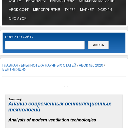
ФОРУМ
ВЕБИНАРЫ
БИРЖА ТРУДА
КНИЖНЫЙ МАГАЗИН
АВОК-СОФТ
МЕРОПРИЯТИЯ
ТК 474
МАРКЕТ
УСЛУГИ
СРО АВОК
ПОИСК ПО САЙТУ
ГЛАВНАЯ
/
БИБЛИОТЕКА НАУЧНЫХ СТАТЕЙ
/
АВОК №6'2020
/
ВЕНТИЛЯЦИЯ
...
Summary:
Анализ современных вентиляционных
технологий
Analysis of modern ventilation technologies