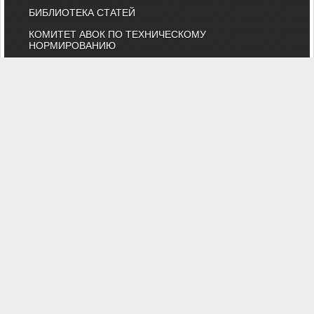
БИБЛИОТЕКА СТАТЕЙ
КОМИТЕТ АВОК ПО ТЕХНИЧЕСКОМУ
НОРМИРОВАНИЮ
КАТАЛОГ КОМПАНИЙ
НОРМАТИВНЫЕ ДОКУМЕНТЫ
ТЕХНИЧЕСКИЙ КОМИТЕТ 474
КАЛЕНДАРЬ ВЫСТАВОК
ИНДИВИДУАЛЬНЫЕ ЧЛЕНЫ
"АВОК" - Некоммерческое Партнерство "Инженеры по отоплению,
вентиляции, кондиционированию воздуха, теплоснабжению и
строительной теплофизике"
Тел. (495) 107-91-50, 984-99-72, e-mail: abok@abok.ru
"АВОК" - общество инженеров, вебинары, мастер-классы,
обучение, выставки, технические статьи, новости, нормативные
документы, профессиональные журналы
На сайте представлены технические статьи и информация по
темам: вентиляция, отопление, кондиционирование,
водоснабжение, строительная теплофизика, водоподготовка,
дымоудаление, противопожарная безопасность и ЖКХ. А также
техническая литература АВОК, журналы "АВОК",
"Энергосбережение", "Сантехника".