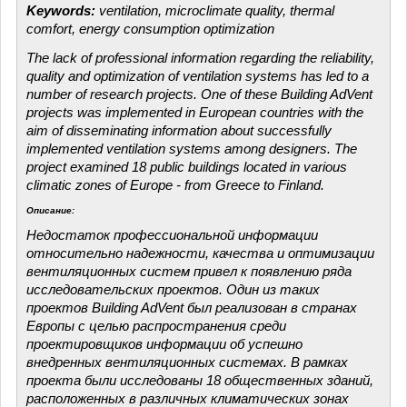
Keywords:
ventilation, microclimate quality, thermal
comfort, energy consumption optimization
The lack of professional information regarding the reliability,
quality and optimization of ventilation systems has led to a
number of research projects. One of these Building AdVent
projects was implemented in European countries with the
aim of disseminating information about successfully
implemented ventilation systems among designers. The
project examined 18 public buildings located in various
climatic zones of Europe - from Greece to Finland.
Описание:
Недостаток профессиональной информации
относительно надежности, качества и оптимизации
вентиляционных систем привел к появлению ряда
исследовательских проектов. Один из таких
проектов Building AdVent был реализован в странах
Европы с целью распространения среди
проектировщиков информации об успешно
внедренных вентиляционных системах. В рамках
проекта были исследованы 18 общественных зданий,
расположенных в различных климатических зонах