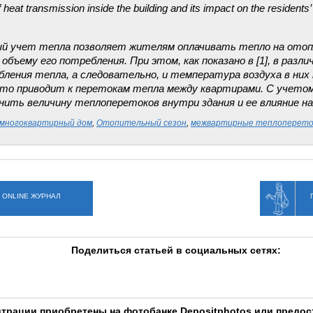
heat transmission inside the building and its impact on the residents’ uti
й учет тепла позволяет жителям оплачивать тепло на отоп
бъему его потребления. При этом, как показано в [1], в разл
бления тепла, а следовательно, и температура воздуха в ни
то приводит к перетокам тепла между квартирами. С учетом
нить величину теплоперетоков внутри здания и ее влияние н
многоквартирный дом
,
Отопительный сезон
,
межвартирные теплоперето
 ONLINE ЖУРНАЛ
Поделиться статьей в социальных сетях:
трации приобретены на фотобанке Depositphotos или предо