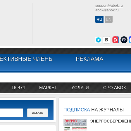
support@abok.ru
abok@abok.ru
RU
EN
ЕКТИВНЫЕ ЧЛЕНЫ
РЕКЛАМА
ТК 474
МАРКЕТ
УСЛУГИ
СРО АВОК
ПОДПИСКА
НА ЖУРНАЛЫ
АВОК
ЭНЕРГОСБЕРЕЖЕН