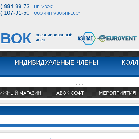
5) 984-99-72
НП "АВОК"
5) 107-91-50
ООО ИИП "АВОК-ПРЕСС"
ВОК
ассоциированный
член
ИНДИВИДУАЛЬНЫЕ ЧЛЕНЫ
КОЛЛ
...
...
ИЖНЫЙ МАГАЗИН
АВОК-СОФТ
МЕРОПРИЯТИЯ