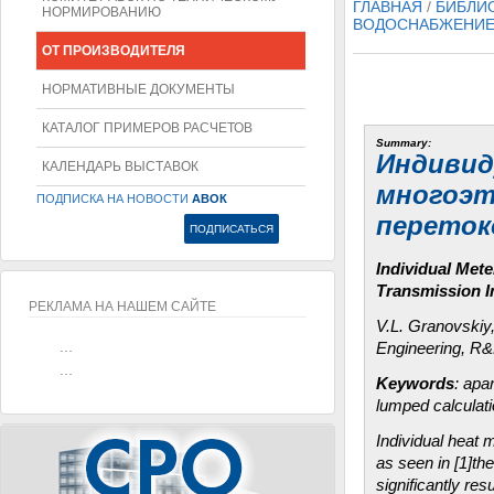
ГЛАВНАЯ
/
БИБЛИ
НОРМИРОВАНИЮ
ВОДОСНАБЖЕНИ
ОТ ПРОИЗВОДИТЕЛЯ
НОРМАТИВНЫЕ ДОКУМЕНТЫ
КАТАЛОГ ПРИМЕРОВ РАСЧЕТОВ
Summary:
Индивид
КАЛЕНДАРЬ ВЫСТАВОК
многоэт
ПОДПИСКА НА НОВОСТИ
АВОК
переток
Individual Mete
Transmission Im
РЕКЛАМА НА НАШЕМ САЙТЕ
V.L. Granovskiy,
...
Engineering, R
...
Keywords
: apa
lumped calculati
Individual heat 
as seen in [1]th
significantly re