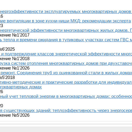
нергоэффективности эксплуатируемых многоквартирных домов 
16
ие вентиляции в зоне кухни-ниши МКД: рекомендации эксперта
23
нергетической эффективности многоквартирных жилых домов. 
жение №1'2017
ь тепла и времени ожидания в тупиковых участках систем ГВС
№6'2025
и подтверждение классов энергетической эффективности мног
жение №1'2018
рузка систем отопления многоквартирных домов при двухставо
жение №1'2026
ремонт. Соединения труб из оцинкованной стали в жилых дома
№5'2018
ивно-методические и практические разработки для индивидуал
огоквартирных домах
26
ый учет тепловой энергии в многоквартирных домах: особеннос
20
я существующих зданий: теплоэффективность через энергосер
жение №5'2026