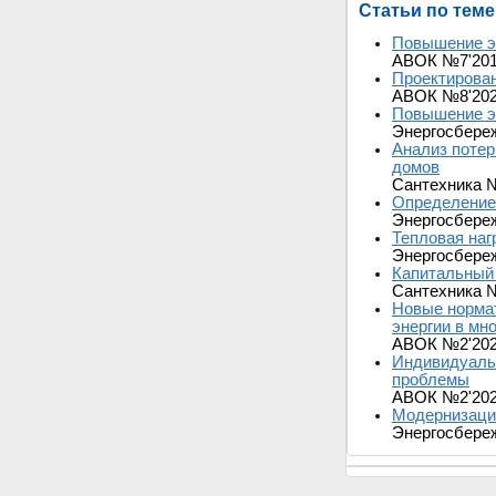
Статьи по теме
Повышение э
АВОК №7'20
Проектирован
АВОК №8'20
Повышение э
Энергосбере
Анализ потер
домов
Сантехника 
Определение 
Энергосбере
Тепловая наг
Энергосбере
Капитальный 
Сантехника 
Новые нормат
энергии в мн
АВОК №2'20
Индивидуальн
проблемы
АВОК №2'20
Модернизаци
Энергосбере