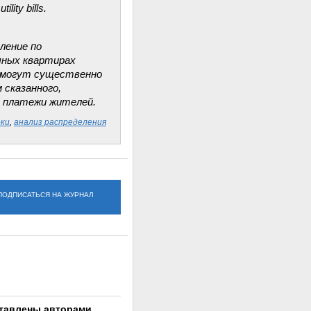
lity bills.
ление по
ичных квартирах
х могут существенно
 сказанного,
а платежи жителей.
ки
,
анализ распределения
ПОДПИСАТЬСЯ НА ЖУРНАЛ
ставлены авторами