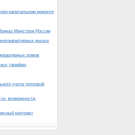
при капитальном ремонте
Приказ Минстроя России
 многоквартирных жилых
оквартирных домов
чных тарифах
х
ьного учета тепловой
ти, возможности,
висный контракт