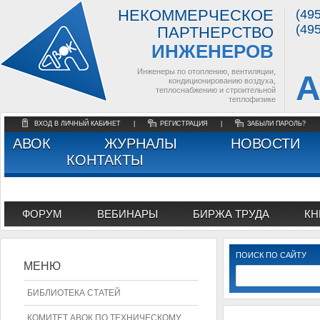
НЕКОММЕРЧЕСКОЕ
(49
(49
ПАРТНЕРСТВО
ИНЖЕНЕРОВ
Инженеры по отоплению, вентиляции,
А
кондиционированию воздуха,
теплоснабжению и строительной
теплофизике
ВХОД В ЛИЧНЫЙ КАБИНЕТ
|
РЕГИСТРАЦИЯ
|
ЗАБЫЛИ ПАРОЛЬ?
АВОК
ЖУРНАЛЫ
НОВОСТИ
КОНТАКТЫ
ФОРУМ
ВЕБИНАРЫ
БИРЖА ТРУДА
КН
ПОИСК ПО САЙТУ
МЕНЮ
БИБЛИОТЕКА СТАТЕЙ
КОМИТЕТ АВОК ПО ТЕХНИЧЕСКОМУ