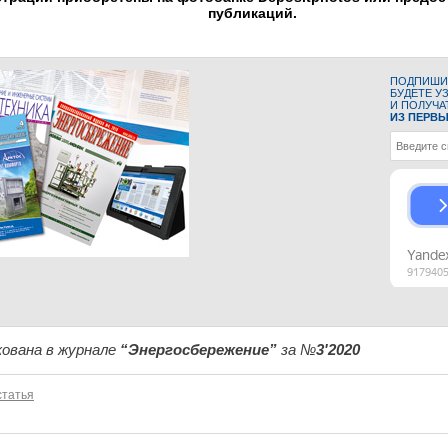
публикаций.
ПОДПИШИТ
БУДЕТЕ У
И ПОЛУЧА
ИЗ ПЕРВЫ
ована в журнале
“Энергосбережение”
за №
3'2020
татья