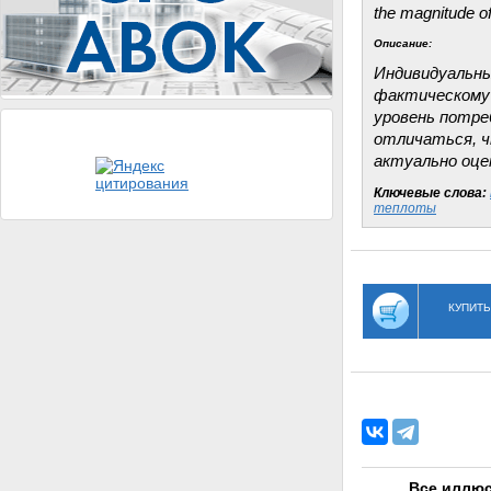
the magnitude of 
Описание:
Индивидуальны
фактическому о
уровень потре
отличаться, ч
актуально оце
Ключевые слова:
теплоты
КУПИТЬ
Все иллюс