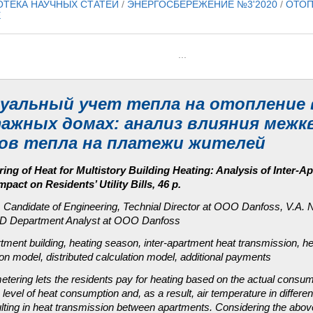
ОТЕКА НАУЧНЫХ СТАТЕЙ
/
ЭНЕРГОСБЕРЕЖЕНИЕ №3'2020
/
ОТОП
Е
...
уальный учет тепла на отопление 
ажных домах: анализ влияния меж
ов тепла на платежи жителей
ring of Heat for Multistory Building Heating: Analysis of Inter-A
pact on Residents’ Utility Bills, 46 p.
 Candidate of Engineering, Technial Director at OOO Danfoss, V.A. N
&D Department Analyst at OOO Danfoss
rtment building, heating season, inter-apartment heat transmission, hea
on model, distributed calculation model, additional payments
metering lets the residents pay for heating based on the actual consu
e level of heat consumption and, as a result, air temperature in differ
sulting in heat transmission between apartments. Considering the above,