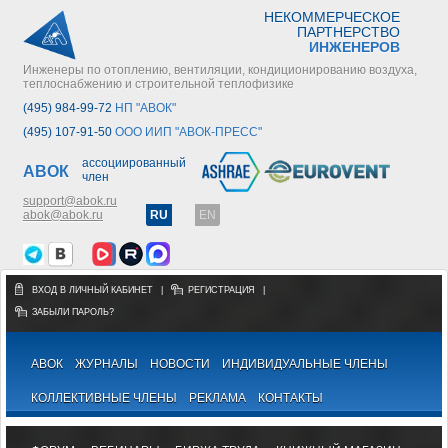
НЕКОММЕРЧЕСКОЕ
ПАРТНЕРСТВО
ИНЖЕНЕРОВ
Инженеры по отоплению, вентиляции, кондиционированию воздуха,
теплоснабжению и строительной теплофизике
(495) 984-99-72
НП "АВОК"
(495) 107-91-50
ООО ИИП "АВОК-ПРЕСС"
ассоциированный
АВОК
член
support@abok.ru
abok@abok.ru
RU
EN
ВХОД В ЛИЧНЫЙ КАБИНЕТ
|
РЕГИСТРАЦИЯ
|
ЗАБЫЛИ ПАРОЛЬ?
АВОК
ЖУРНАЛЫ
НОВОСТИ
ИНДИВИДУАЛЬНЫЕ ЧЛЕНЫ
КОЛЛЕКТИВНЫЕ ЧЛЕНЫ
РЕКЛАМА
КОНТАКТЫ