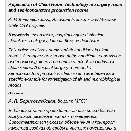
Application of Clean Room Technology in surgery room
and semiconductors production rooms
A. P. Borisoglebskaya, Assistant Professor and Moscow
State Civil Engineer
Keywords
: clean room, hospital acquired infection,
cleanliness category, laminar flow, air distributor
This article analyzes studies of air conditions in clean
rooms. A comparison is made of the conditions of provision
and monitoring air environment in medical and industrial
clean rooms. A hospital surgery room and a
semiconductors production clean room were taken as a
specific example for investigation of air and microbiological
modes.
Описание:
А. П. Борисоглебская
, доцент МГСУ
В данной статье приводится анализ исследований
воздушного режима в чистых помещениях.
Сопоставляются условия обеспечения и контроля
качества воздушной среды в чистых помещениях в