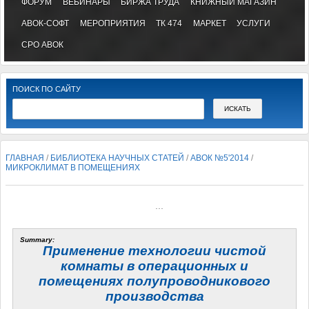
ФОРУМ
ВЕБИНАРЫ
БИРЖА ТРУДА
КНИЖНЫЙ МАГАЗИН
АВОК-СОФТ
МЕРОПРИЯТИЯ
ТК 474
МАРКЕТ
УСЛУГИ
СРО АВОК
ПОИСК ПО САЙТУ
ГЛАВНАЯ
/
БИБЛИОТЕКА НАУЧНЫХ СТАТЕЙ
/
АВОК №5'2014
/
МИКРОКЛИМАТ В ПОМЕЩЕНИЯХ
...
Summary:
Применение технологии чистой
комнаты в операционных и
помещениях полупроводникового
производства