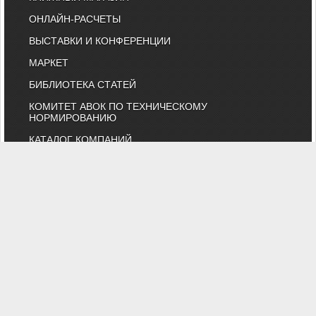
ОНЛАЙН-РАСЧЕТЫ
ВЫСТАВКИ И КОНФЕРЕНЦИИ
МАРКЕТ
БИБЛИОТЕКА СТАТЕЙ
КОМИТЕТ АВОК ПО ТЕХНИЧЕСКОМУ
НОРМИРОВАНИЮ
КАТАЛОГ КОМПАНИЙ
НОРМАТИВНЫЕ ДОКУМЕНТЫ
ТЕХНИЧЕСКИЙ КОМИТЕТ 474
КАЛЕНДАРЬ ВЫСТАВОК
ИНДИВИДУАЛЬНЫЕ ЧЛЕНЫ
"АВОК" - Некоммерческое Партнерство "Инженеры по отоплению,
вентиляции, кондиционированию воздуха, теплоснабжению и
строительной теплофизике"
Тел. (495) 107-91-50, 984-99-72, e-mail: abok@abok.ru
"АВОК" - общество инженеров, вебинары, мастер-классы,
обучение, выставки, технические статьи, новости, нормативные