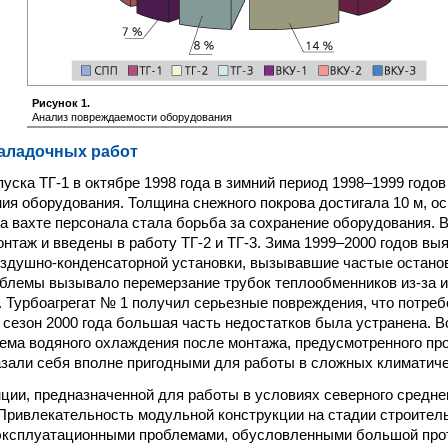
Рисунок 1.
Анализ повреждаемости оборудования
наладочных работ
уска ТГ-1 в октябре 1998 года в зимний период 1998–1999 годо
ия оборудования. Толщина снежного покрова достигала 10 м, о
а вахте персонала стала борьба за сохранение оборудования. В
нтаж и введены в работу ТГ-2 и ТГ-3. Зима 1999–2000 годов в
здушно-конденсаторной установки, вызывавшие частые остано
лемы вызывало перемерзание трубок теплообменников из-за и
 Турбоагрегат № 1 получил серьезные повреждения, что потреб
й сезон 2000 года большая часть недостатков была устранена. 
тема водяного охлаждения после монтажа, предусмотренного пр
азали себя вполне пригодными для работы в сложных климатиче
ции, предназначенной для работы в условиях северного средне
Привлекательность модульной конструкции на стадии строител
эксплуатационными проблемами, обусловленными большой про