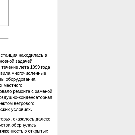
в станция находилась в
сновной задачей
 течение лета 1999 года
ыявила многочисленные
вы оборудования.
х местного
овало ремонта с заменой
Воздушно-конденсаторная
оектом ветрового
ских условиях.
горья, оказалось далеко
ьства обернулась
тяженностью открытых