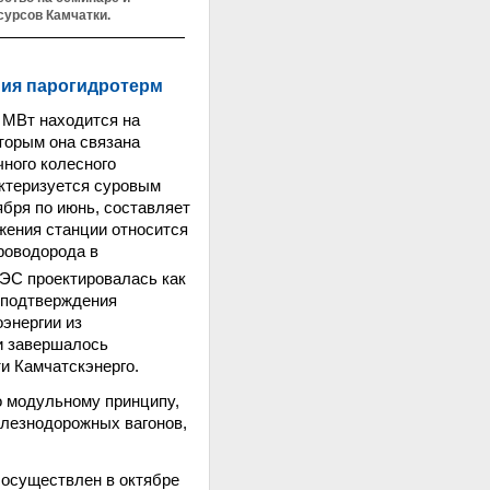
сурсов Камчатки.
ния парогидротерм
 МВт находится на
оторым она связана
чного колесного
актеризуется суровым
ября по июнь, составляет
ожения станции относится
роводорода в
ЭС проектировалась как
 подтверждения
энергии из
и завершалось
и Камчатскэнерго.
о модульному принципу,
елезнодорожных вагонов,
 осуществлен в октябре