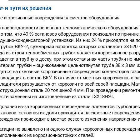
а» и пути их решения
е и эрозионные повреждения элементов оборудования
 повреждаемости основного тепломеханического оборудования (
о том, что 40 % остановов оборудования произошли по причине
душно-конденсаторной установки. Из них 24 % приходятся на 
рубок ВКУ-2, суммарная наработка которых составляет 33 520 ч 
а из строя теплообменных трубок является коррозионное раз
заделки в трубную доску, при этом остальная часть трубки не и
териал трубки – оцинкованная цельнотянутая труба 38 х 3 мм из
дятся на сквозные коррозионные повреждения коллекторов газ
е входящих в состав ВКУ. В отличие от местных коррозионных р
хладителя разрушается от коррозии по всей своей площади. Ма
нструкционная сталь 20 толщиной 4 мм. При проведении ремонт
ести заменены на изготовленные из стали 13Х18Н9Т.
ования из-за коррозионных повреждений элементов турбоагрега
тановов, основная их доля приходится на сквозные повреждени
реждения происходят в местах резкого изменения направления и
атации не выявлено ни одного случая коррозионных повреждени
ыполненных из коррозионностойких сталей.