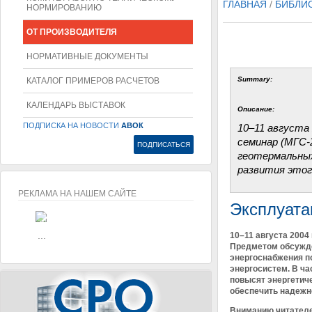
ГЛАВНАЯ
/
БИБЛИ
НОРМИРОВАНИЮ
ОТ ПРОИЗВОДИТЕЛЯ
НОРМАТИВНЫЕ ДОКУМЕНТЫ
Summary:
КАТАЛОГ ПРИМЕРОВ РАСЧЕТОВ
КАЛЕНДАРЬ ВЫСТАВОК
Описание:
ПОДПИСКА НА НОВОСТИ
АВОК
10–11 августа
семинар (МГС-
геотермальных
развития этог
РЕКЛАМА НА НАШЕМ САЙТЕ
Эксплуата
...
...
10–11 августа 2004
Предметом обсужде
энергоснабжения по
энергосистем. В ча
повысят энергетич
обеспечить надежн
Вниманию читателей