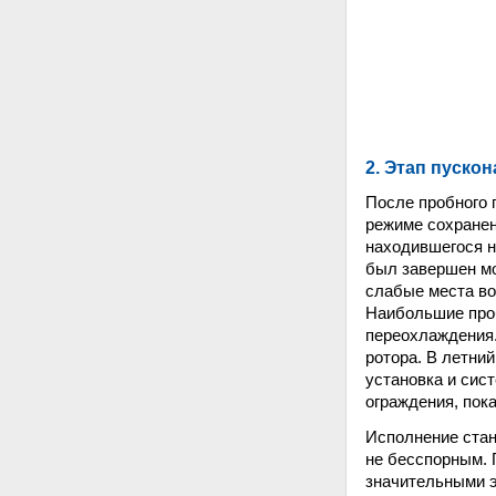
2. Этап пуско
После пробного п
режиме сохранен
находившегося н
был завершен мо
слабые места во
Наибольшие проб
переохлаждения.
ротора. В летни
установка и сис
ограждения, пок
Исполнение стан
не бесспорным. 
значительными 