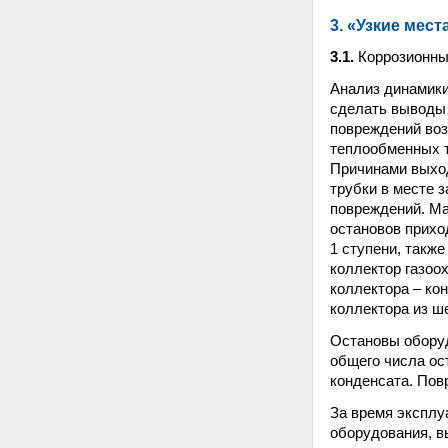
3. «Узкие мест
3.1.
Коррозионны
Анализ динамики
сделать выводы 
повреждений воз
теплообменных т
Причинами выход
трубки в месте 
повреждений. Ма
остановов прихо
1 ступени, такж
коллектор газоо
коллектора – ко
коллектора из ш
Остановы оборуд
общего числа ос
конденсата. Пов
За время эксплу
оборудования, в