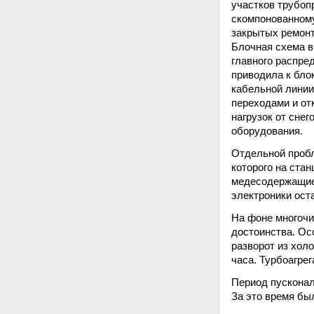
участков трубоп
скомпонованному
закрытых ремонт
Блочная схема в
главного распре
приводила к бло
кабельной линии
переходами и от
нагрузок от сне
оборудования.
Отдельной пробл
которого на ста
медесодержащие
электроники ост
На фоне многочи
достоинства. Ос
разворот из хол
часа. Турбоагре
Период пусконал
За это время бы