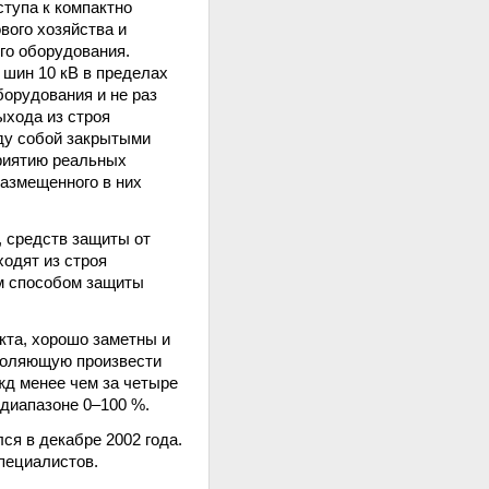
тупа к компактно
вого хозяйства и
го оборудования.
шин 10 кВ в пределах
борудования и не раз
ыхода из строя
ду собой закрытыми
риятию реальных
размещенного в них
 средств защиты от
ходят из строя
м способом защиты
кта, хорошо заметны и
зволяющую произвести
жд менее чем за четыре
 диапазоне 0–100 %.
я в декабре 2002 года.
пециалистов.