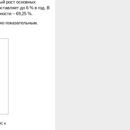
вый рост основных
тавляет до 6 % в год. В
ости – 69,25 %.
чно показательным.
ЭС в