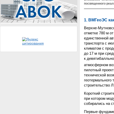
посвященного реал
1. ВМГеоЭС ка
Верхне-Мутновс
отметке 780 м от
единственной ав
транспорта с ию
климатом с прод
до 17 м при сре
к девятибалльно
атмосферном воз
пилотный проект
технической воз
геотермального 
строительство Л
Короткий строит
при котором мод
собирались на с
Первые фундамен