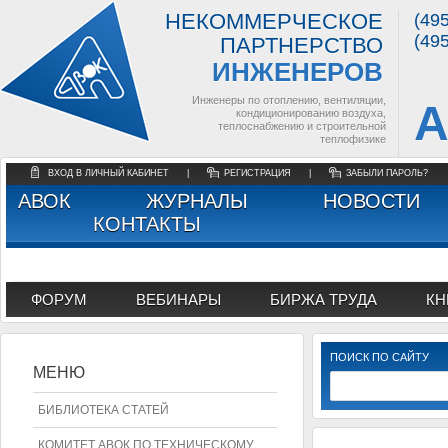
НЕКОММЕРЧЕСКОЕ
(49
(49
ПАРТНЕРСТВО
ИНЖЕНЕРОВ
Инженеры по отоплению, вентиляции,
А
кондиционированию воздуха,
теплоснабжению и строительной
теплофизике
ВХОД В ЛИЧНЫЙ КАБИНЕТ
|
РЕГИСТРАЦИЯ
|
ЗАБЫЛИ ПАРОЛЬ?
АВОК
ЖУРНАЛЫ
НОВОСТИ
КОНТАКТЫ
ФОРУМ
ВЕБИНАРЫ
БИРЖА ТРУДА
КН
ПОИСК ПО САЙТУ
МЕНЮ
БИБЛИОТЕКА СТАТЕЙ
КОМИТЕТ АВОК ПО ТЕХНИЧЕСКОМУ