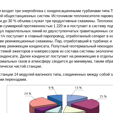
и входят три энергоблока с конденсационными турбинами типа Т
й общестанционных систем. Источником теплоносителя парово
 до 30 % объема служат три продуктивные скважины. Теплонос
м суммарной протяженностью 1 220 м и поступает в систему под
ух параллельных линий из двухступенчатых гравитационных се
т/ч поступает в главный паропровод, отработанный сепарат в ко
две реинжекционные скважины. Пар, отработавший в турбинах и
тему реинжекции конденсата. Попутный геотермальный неконде
стемой эжекторов и компрессоров из состава системы экологич
конденсате. Далее конденсат поступает на реинжекцию в отдель
рмальных газов в атмосферу сводится до минимума, таким обр
гически чистой станции.
 станции 14 модулей вагонного типа, соединенных между собой
и переходами.