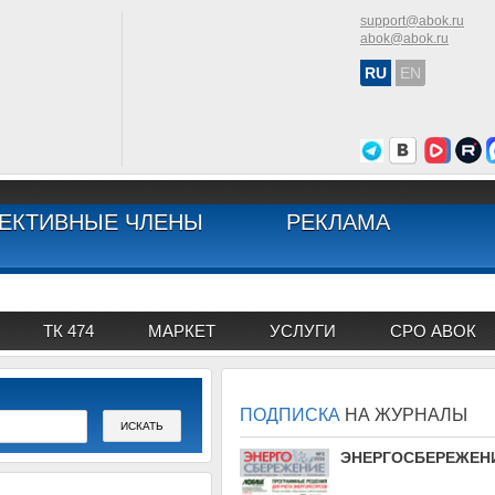
support@abok.ru
abok@abok.ru
RU
EN
ЕКТИВНЫЕ ЧЛЕНЫ
РЕКЛАМА
ТК 474
МАРКЕТ
УСЛУГИ
СРО АВОК
ПОДПИСКА
НА ЖУРНАЛЫ
АВОК
ЭНЕРГОСБЕРЕЖЕН