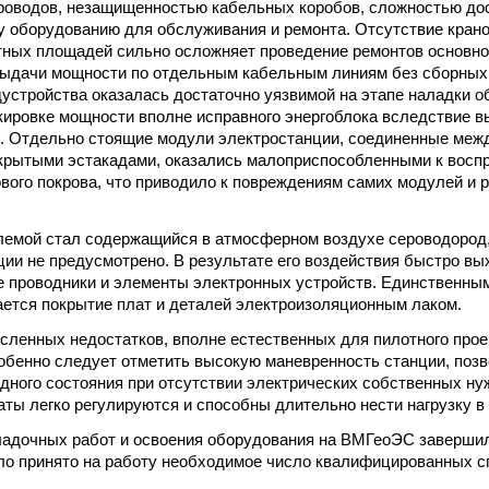
роводов, незащищенностью кабельных коробов, сложностью дос
 оборудованию для обслуживания и ремонта. Отсутствие крано
ных площадей сильно осложняет проведение ремонтов основно
ыдачи мощности по отдельным кабельным линиям без сборных 
дустройства оказалась достаточно уязвимой на этапе наладки о
кировке мощности вполне исправного энергоблока вследствие в
. Отдельно стоящие модули электростанции, соединенные меж
крытыми эстакадами, оказались малоприспособленными к восп
гового покрова, что приводило к повреждениям самих модулей и 
емой стал содержащийся в атмосферном воздухе сероводород,
нции не предусмотрено. В результате его воздействия быстро вы
 проводники и элементы электронных устройств. Единственны
ается покрытие плат и деталей электроизоляционным лаком.
сленных недостатков, вполне естественных для пилотного прое
обенно следует отметить высокую маневренность станции, по
одного состояния при отсутствии электрических собственных ну
гаты легко регулируются и способны длительно нести нагрузку в
адочных работ и освоения оборудования на ВМГеоЭС завершилс
ло принято на работу необходимое число квалифицированных с