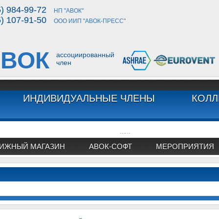
5) 984-99-72
НП "АВОК"
5) 107-91-50
ООО ИИП "АВОК-ПРЕСС"
ВОК
ассоциированный
член
ИНДИВИДУАЛЬНЫЕ ЧЛЕНЫ
КОЛЛ
...
...
ИЖНЫЙ МАГАЗИН
АВОК-СОФТ
МЕРОПРИЯТИЯ