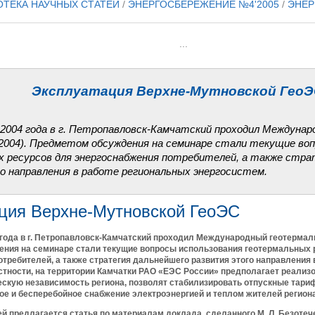
ОТЕКА НАУЧНЫХ СТАТЕЙ
/
ЭНЕРГОСБЕРЕЖЕНИЕ №4'2005
/
ЭНЕР
...
Эксплуатация Верхне-Мутновской ГеоЭ
 2004 года в г. Петропавловск-Камчатский проходил Междуна
2004). Предметом обсуждения на семинаре стали текущие воп
 ресурсов для энергоснабжения потребителей, а также стра
о направления в работе региональных энергосистем.
ция Верхне-Мутновской ГеоЭС
 года в г. Петропавловск-Камчатский проходил Международный геотермал
ния на семинаре стали текущие вопросы использования геотермальных 
требителей, а также стратегия дальнейшего развития этого направления
стности, на территории Камчатки РАО «ЕЭС России» предполагает реализо
ескую независимость региона, позволят стабилизировать отпускные тари
ое и бесперебойное снабжение электроэнергией и теплом жителей региона
 предлагается статья по материалам доклада, сделанного М. Л. Безотеч