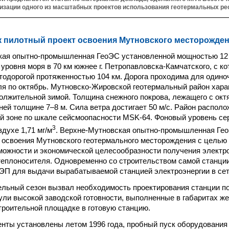
изации одного из масштабных проектов использования геотермальных ре
к пилотный проект освоения Мутновского месторожде
кая опытно-промышленная ГеоЭС установленной мощностью 12
 уровня моря в 70 км южнее г. Петропавловска-Камчатского, с к
тодорогой протяженностью 104 км. Дорога проходима для одино
ля по октябрь. Мутновско-Жировской геотермальный район хар
олжительной зимой. Толщина снежного покрова, лежащего с окт
дней толщине 7–8 м. Сила ветра достигает 50 м/с. Район распол
й зоне по шкале сейсмоопасности MSK-64. Фоновый уровень се
3
духе 1,71 мг/м
. Верхне-Мутновская опытно-промышленная Гео
 освоения Мутновского геотермального месторождения с целью
можности и экономической целесообразности получения электро
теплоносителя. Одновременно со строительством самой станци
ЭП для выдачи вырабатываемой станцией электроэнергии в сет
ельный сезон вызвал необходимость проектирования станции п
ули высокой заводской готовности, выполненные в габаритах ж
троительной площадке в готовую станцию.
ты установлены летом 1996 года, пробный пуск оборудования