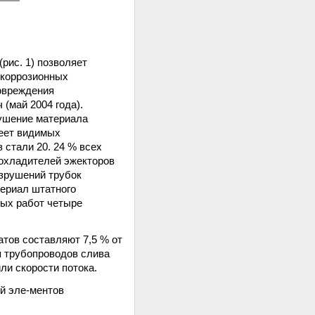
рис. 1) позволяет
 коррозионных
повреждения
(май 2004 года).
рушение материала
меет видимых
 стали 20. 24 % всех
оохладителей эжекторов
азрушений трубок
териал штатного
ных работ четыре
тов составляют 7,5 % от
я трубопроводов слива
ли скорости потока.
й эле-ментов