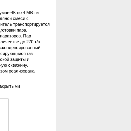
уман-4К по 4 МВт и
дяной смеси с
итель транспортируется
готовки пара,
параторов. Пар
личестве до 270 т/ч
 сконденсированный,
нсирующийся газ
еской защиты и
ную скважину.
азом реализована
 закрытыми