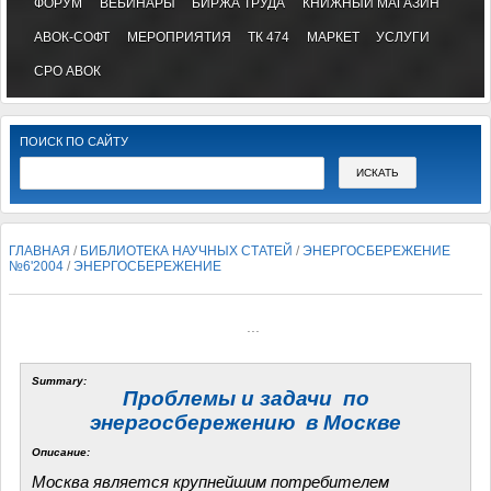
ФОРУМ
ВЕБИНАРЫ
БИРЖА ТРУДА
КНИЖНЫЙ МАГАЗИН
АВОК-СОФТ
МЕРОПРИЯТИЯ
ТК 474
МАРКЕТ
УСЛУГИ
СРО АВОК
ПОИСК ПО САЙТУ
ГЛАВНАЯ
/
БИБЛИОТЕКА НАУЧНЫХ СТАТЕЙ
/
ЭНЕРГОСБЕРЕЖЕНИЕ
№6'2004
/
ЭНЕРГОСБЕРЕЖЕНИЕ
...
Summary:
Проблемы и задачи по
энергосбережению в Москве
Описание:
Москва является крупнейшим потребителем