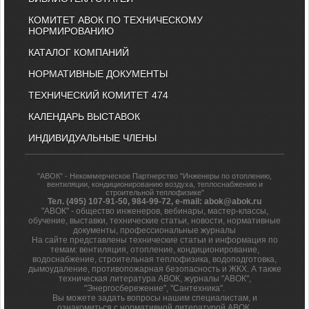
КОМИТЕТ АВОК ПО ТЕХНИЧЕСКОМУ
НОРМИРОВАНИЮ
КАТАЛОГ КОМПАНИЙ
НОРМАТИВНЫЕ ДОКУМЕНТЫ
ТЕХНИЧЕСКИЙ КОМИТЕТ 474
КАЛЕНДАРЬ ВЫСТАВОК
ИНДИВИДУАЛЬНЫЕ ЧЛЕНЫ
"АВОК" - Некоммерческое Партнерство "Инженеры по отоплению,
вентиляции, кондиционированию воздуха, теплоснабжению и
строительной теплофизике"
Тел. (495) 107-91-50, 984-99-72, e-mail: abok@abok.ru
"АВОК" - общество инженеров, вебинары, мастер-классы,
обучение, выставки, технические статьи, новости, нормативные
документы, профессиональные журналы
На сайте представлены технические статьи и информация по
темам: вентиляция, отопление, кондиционирование,
водоснабжение, строительная теплофизика, водоподготовка,
дымоудаление, противопожарная безопасность и ЖКХ. А также
техническая литература АВОК, журналы "АВОК",
"Энергосбережение", "Сантехника".
Вы можете задать вопросы нашим специалистам, и
ознакомиться с нормативной литературой АВОК.