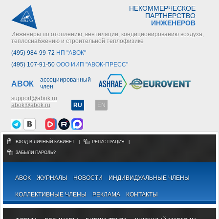
НЕКОММЕРЧЕСКОЕ
ПАРТНЕРСТВО
ИНЖЕНЕРОВ
Инженеры по отоплению, вентиляции, кондиционированию воздуха,
теплоснабжению и строительной теплофизике
(495) 984-99-72
НП "АВОК"
(495) 107-91-50
ООО ИИП "АВОК-ПРЕСС"
ассоциированный
АВОК
член
support@abok.ru
abok@abok.ru
RU
EN
ВХОД В ЛИЧНЫЙ КАБИНЕТ
|
РЕГИСТРАЦИЯ
|
ЗАБЫЛИ ПАРОЛЬ?
АВОК
ЖУРНАЛЫ
НОВОСТИ
ИНДИВИДУАЛЬНЫЕ ЧЛЕНЫ
КОЛЛЕКТИВНЫЕ ЧЛЕНЫ
РЕКЛАМА
КОНТАКТЫ