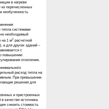
иации в нагреве
е из перечисленных
ли необученность
менения
 тепла системами
ьно необходимый
2
ч на 1 м
расчетной
, а для других зданий –
равнивается с
по повышению
гулирования отопления.
минимального
дельный расход тепла на
ативным. При превышении
регающие решения для
оенных и пристроенных
 в качестве источника
щее снизить стоимость