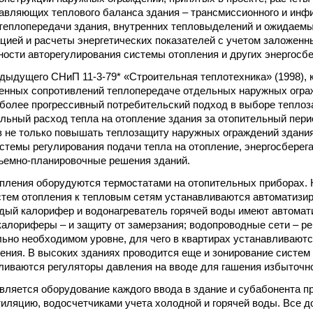
авляющих теплового баланса здания – трансмиссионного и инф
еплопередачи здания, внутренних тепловыделений и ожидаемы
цией и расчеты энергетических показателей с учетом заложенн
ости авторегулирования системы отопления и других энергосб
едыдущего СНиП 11-3-79* «Строительная теплотехника» (1998), 
енных сопротивлений теплопередаче отдельных наружных огра
более прогрессивный потребительский подход в выборе теплоз
льный расход тепла на отопление здания за отопительный пери
 не только повышать теплозащиту наружных ограждений здания
темы регулирования подачи тепла на отопление, энергосберег
ъемно-планировочные решения зданий.
пления оборудуются термостатами на отопительных приборах. К
тем отопления к тепловым сетям устанавливаются автоматизи
дый калорифер и водонагреватель горячей воды имеют автомат
 калориферы – и защиту от замерзания; водопроводные сети – р
ьно необходимом уровне, для чего в квартирах устанавливают
ения. В высоких зданиях проводится еще и зонирование систем 
ливаются регуляторы давления на вводе для гашения избыточно
ляется оборудование каждого ввода в здание и субабонента пр
тиляцию, водосчетчиками учета холодной и горячей воды. Все 