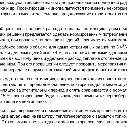
ия воздуха, тепловые шахты для использования солнечной рад
уха и др. Проектировщики иногда пытаются применить некоторы
сторы отказываются, ссылаясь на удорожание строительства и
общественных зданиях расхода тепла на вентиляцию путем при
их решений предлагается сделать нормированным потребление
чала, при проверке теплозащиты зданий, принимается минимал
3
рабочее время в объеме для административных зданий по 3 м
/
 как и для помещений выше 4 м, по аналогии с жилыми зданиями)
бмен в час. Полученный удельный расход тепла на отопление с
чением. При его превышении следует проводить мероприятия 
еплопередаче наружных ограждений или эффективности авторе
асхода тепла на вентиляцию, полученного исходя из принятого 
подставляется проектное значение, повторно подсчитывается у
тиляцию за отопительный период и опять сравнивается с норм
а 15 % проектировщики будут вынуждены применить энергосбе
а тепла на вентиляцию.
ться с расширяющимся применением автономных крышных, встр
ндивидуальных на квартиру теплогенераторов с закрытой топкой
 Это сиюминутное, выгодное для инвестора решение, позволяю