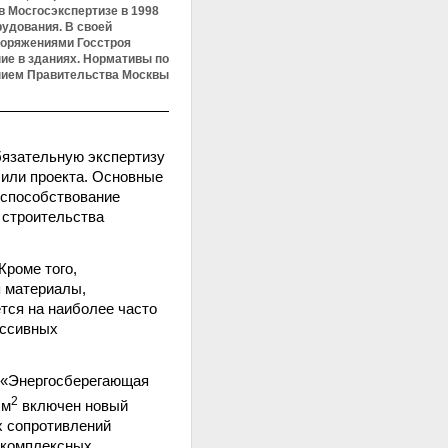
в Мосгосэкспертизе в 1998
рудования. В своей
поряжениями Госстроя
ие в зданиях. Нормативы по
ением Правительства Москвы
бязательную экспертизу
 или проекта. Основные
 способствование
 строительства
Кроме того,
я материалы,
тся на наиболее часто
ессивных
П «Энергосберегающая
2
 м
включен новый
х сопротивлений
ы комплексных