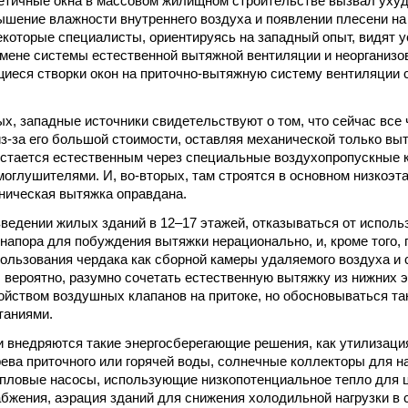
етичные окна в массовом жилищном строительстве вызвал уху
ышение влажности внутреннего воздуха и появлении плесени н
екоторые специалисты, ориентируясь на западный опыт, видят у
амене системы естественной вытяжной вентиляции и неорганизо
иеся створки окон на приточно-вытяжную систему вентиляции 
ых, западные источники свидетельствуют о том, что сейчас все
из-за его большой стоимости, оставляя механической только вы
остается естественным через специальные воздухопропускные
оглушителями. И, во-вторых, там строятся в основном низкоэта
аническая вытяжка оправдана.
озведении жилых зданий в 12–17 этажей, отказываться от испол
 напора для побуждения вытяжки нерационально, и, кроме того,
ользования чердака как сборной камеры удаляемого воздуха и 
о, вероятно, разумно сочетать естественную вытяжку из нижних 
ройством воздушных клапанов на притоке, но обосновываться т
таниями.
 внедряются такие энергосберегающие решения, как утилизаци
рева приточного или горячей воды, солнечные коллекторы для н
епловые насосы, использующие низкопотенциальное тепло для 
абжения, аэрация зданий для снижения холодильной нагрузки в 