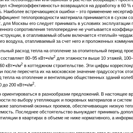
дел «Энергоэффективность» возвращался на доработку в 60 % с
%. Наиболее встречающиеся ошибки – это применение несерти
ффициент теплопроводности материала принимается в сухом сос
*, для Москвы его следует принимать в условиях эксплуатации 
енного сопротивления теплопередаче не учитывается коэффици
нструкции, в отапливаемый объем включается «теплый» черда
го воздуха, отапливаемый за счет него и проложенных коммуник
ельный расход тепла на отопление за отопительный период пр
2
 составляет 80–95 кВт•ч/м
для этажности выше 10 этажей, 100–
2
60 кВт•ч/м
в коттеджном строительстве. Эти цифры корреспон
н после пересчета их на московское значение градусосуток ото
 тепла на отопление и вентиляцию общественных зданий коле
2
0 до 200 кВт•ч/м
.
 ориентироваться в разнообразии предложений. В настоящее в
ности по выбору утепляющих и покровных материалов и систе
также заполнений оконных проемов, обеспечивающих низкую теп
емость. Последнее обстоятельство вынуждает принимать допо
тиляции в квартирах в объеме не ниже нормативного, а информа