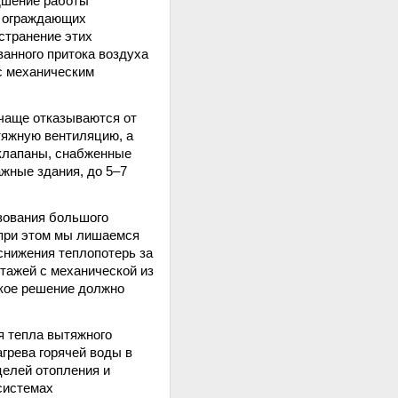
дшение работы
а ограждающих
странение этих
ванного притока воздуха
с механическим
 чаще отказываются от
тяжную вентиляцию, а
 клапаны, снабженные
жные здания, до 5–7
ьзования большого
 при этом мы лишаемся
снижения теплопотерь за
этажей с механической из
акое решение должно
я тепла вытяжного
агрева горячей воды в
целей отопления и
системах