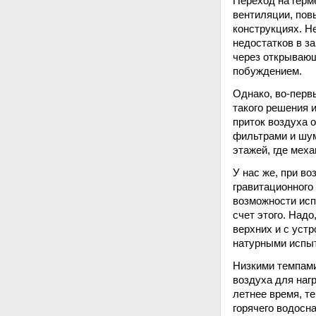
Переход на герм
вентиляции, пов
конструкциях. Н
недостатков в з
через открывающ
побуждением.
Однако, во-перв
такого решения 
приток воздуха 
фильтрами и шум
этажей, где мех
У нас же, при в
гравитационного
возможности исп
счет этого. Над
верхних и с уст
натурными испы
Низкими темпами
воздуха для наг
летнее время, т
горячего водосн