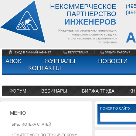
НЕКОММЕРЧЕСКОЕ
(49
(49
ПАРТНЕРСТВО
ИНЖЕНЕРОВ
Инженеры по отоплению, вентиляции,
А
кондиционированию воздуха,
теплоснабжению и строительной
теплофизике
ВХОД В ЛИЧНЫЙ КАБИНЕТ
|
РЕГИСТРАЦИЯ
|
ЗАБЫЛИ ПАРОЛЬ?
АВОК
ЖУРНАЛЫ
НОВОСТИ
КОНТАКТЫ
ФОРУМ
ВЕБИНАРЫ
БИРЖА ТРУДА
КН
ПОИСК ПО САЙТУ
МЕНЮ
БИБЛИОТЕКА СТАТЕЙ
КОМИТЕТ АВОК ПО ТЕХНИЧЕСКОМУ