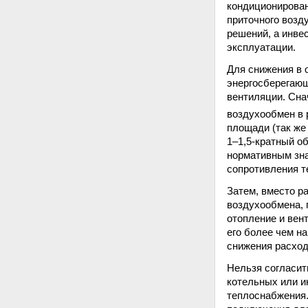
кондиционирован
приточного возд
решений, а инве
эксплуатации.
Для снижения в 
энергосберегающ
вентиляции. Сна
воздухообмен в 
площади (так же
1–1,5-кратный о
нормативным зна
сопротивления т
Затем, вместо р
воздухообмена, 
отопление и вен
его более чем н
снижения расход
Нельзя согласи
котельных или и
теплоснабжения.