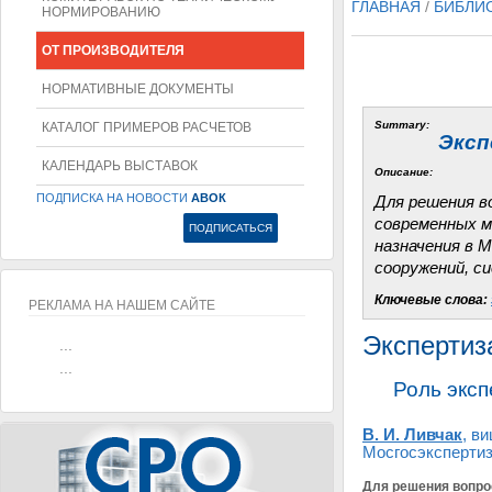
ГЛАВНАЯ
/
БИБЛИ
НОРМИРОВАНИЮ
ОТ ПРОИЗВОДИТЕЛЯ
НОРМАТИВНЫЕ ДОКУМЕНТЫ
Summary:
КАТАЛОГ ПРИМЕРОВ РАСЧЕТОВ
Эксп
КАЛЕНДАРЬ ВЫСТАВОК
Описание:
ПОДПИСКА НА НОВОСТИ
АВОК
Для решения в
современных м
назначения в 
сооружений, с
Ключевые слова:
РЕКЛАМА НА НАШЕМ САЙТЕ
Экспертиз
...
...
Роль экс
В. И. Ливчак
, в
Мосгосэксперти
Для решения вопро