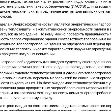
епла и воды, так же как и электросчетчики, подключаются к инт
системе управления энергосбережением (ИАСУЭ) для автомати
диспетчерские пункты и расчетные центры для выписки счетов 
есурсы.
дела «Энергоэффективность» является энергетический паспорт
ень теплозащиты и эксплуатационной энергоемкости здания в 
нагрузок на это здание. По нему можно проверить правильность 
ость запроектированного здания соответствует требованиям но
ходимое теплопотребление здания за определенный период вр
роектных теплотехнических характеристик наружных ограждений
в процессе натурных испытаний.
 назрела необходимость для каждого существующего здания со
ановления величин расчетного на здание расхода тепла на отопл
величин годового теплопотребления и удельного теплопотреблен
, а также наметить перечень мероприятий по снижению энергоп
ости каждого из них. На базе ожидаемого теплопотребления с у
полнении ряда приоритетных энергосберегающих мероприятий и 
льным показателем можно установить лимит энергопотреблени
ться по увеличенному тарифу.
а строго следит за соответствием представляемых проектов 
ри их несоблюдении или ошибках в расчетах возвращает проект