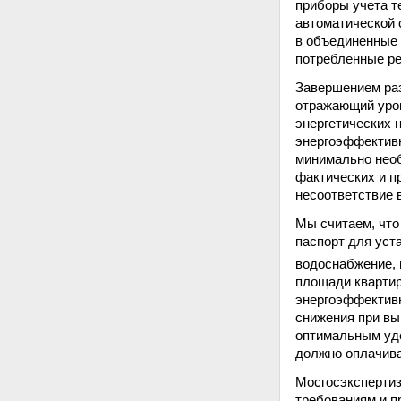
приборы учета т
автоматической 
в объединенные 
потребленные р
Завершением раз
отражающий уров
энергетических 
энергоэффективн
минимально необ
фактических и п
несоответствие 
Мы считаем, что
паспорт для уст
водоснабжение, 
площади квартир
энергоэффективн
снижения при вы
оптимальным уде
должно оплачива
Мосгосэкспертиз
требованиям и п