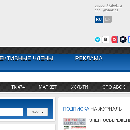
support@abok.ru
abok@abok.ru
RU
EN
ЕКТИВНЫЕ ЧЛЕНЫ
РЕКЛАМА
ТК 474
МАРКЕТ
УСЛУГИ
СРО АВОК
ПОДПИСКА
НА ЖУРНАЛЫ
АВОК
ЭНЕРГОСБЕРЕЖЕН