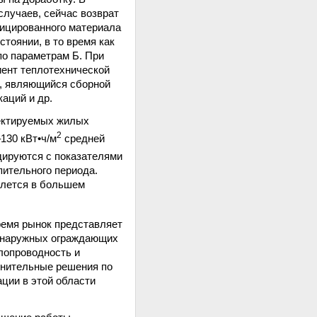
лучаев, сейчас возврат
фицированного материала
тоянии, в то время как
по параметрам Б. При
ент теплотехнической
к, являющийся сборной
аций и др.
оектируемых жилых
2
130 кВт•ч/м
средней
дируются с показателями
пительного периода.
блется в большем
ремя рынок представляет
м наружных ограждающих
лопроводность и
лнительные решения по
ции в этой области