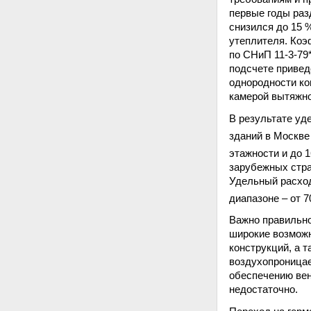
первые годы раз
снизился до 15 
утеплителя. Коэ
по СНиП 11-3-79
подсчете привед
однородности ко
камерой вытяжно
В результате уд
зданий в Москве
этажности и до 1
зарубежных стра
Удельный расход
диапазоне – от 7
Важно правильно
широкие возмож
конструкций, а 
воздухопроница
обеспечению вен
недостаточно.