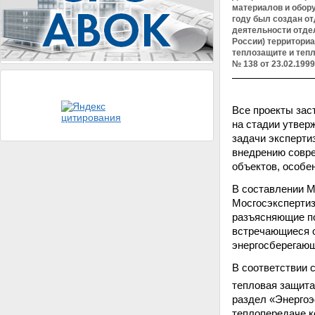
материалов и обор
году был создан о
деятельности отде
России) территори
теплозащите и теп
№ 138 от 23.02.1999
Все проекты зас
на стадии утвер
задачи эксперти
внедрению совре
объектов, особен
В составлении М
Мосгосэкспертиз
разъясняющие по
встречающиеся о
энергосберегающ
В соответствии 
тепловая защита
раздел «Энергоэ
теплопередаче к