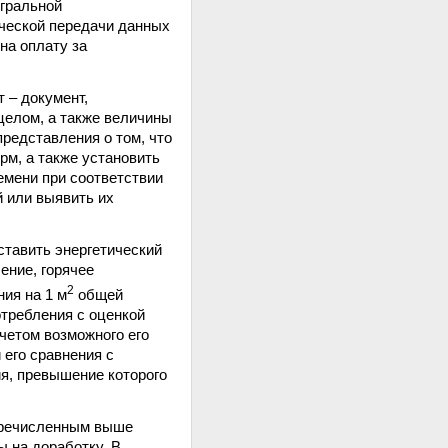
егральной
ческой передачи данных
на оплату за
 – документ,
целом, а также величины
представления о том, что
рм, а также установить
емени при соответствии
 или выявить их
ставить энергетический
ение, горячее
2
ия на 1 м
общей
отребления с оценкой
четом возможного его
его сравнения с
я, превышение которого
перечисленным выше
ы на доработку. В