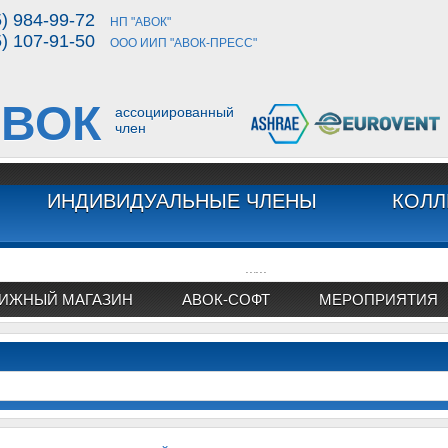
5) 984-99-72
НП "АВОК"
5) 107-91-50
ООО ИИП "АВОК-ПРЕСС"
ВОК
ассоциированный
член
ИНДИВИДУАЛЬНЫЕ ЧЛЕНЫ
КОЛЛ
...
...
ИЖНЫЙ МАГАЗИН
АВОК-СОФТ
МЕРОПРИЯТИЯ