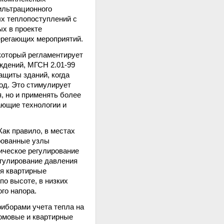
ильтрационного
х теплопоступлений с
ых в проекте
ерегающих мероприятий.
который регламентирует
ждений, МГСН 2.01-99
ащиты зданий, когда
од. Это стимулирует
, но и применять более
ающие технологии и
ак правило, в местах
рованные узлы
ическое регулирование
егулирование давления
ся квартирные
по высоте, в низких
го напора.
иборами учета тепла на
домовые и квартирные