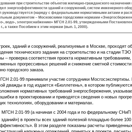
удования при строительстве объектов жилищно-гражданского назначения 
тдел энергоэффективности зданий и сооружений, систем инженерного обо
л руководствуется (наряду с федеральными нормативными актами и рас
альным документом – Московскими городскими нормами «Энергосбережен
ло-, водо-, электроснабжению» МГСН 2.01-99, утвержденными Постановл
 г., а также Пособием к этим нормам (вып. 1, 2000).
троек, зданий и сооружений, реализуемые в Москве, проходят о
ждения технического задания на строительство и на стадии ТЭО
зы – проверка соответствия проекта нормативным требованиям,
менных прогрессивных решений и снижение сметной стоимости
но городского заказа.
ГСН 2.01-99 принимали участие сотрудники Мосгосэкспертизы. 
ой дважды в год издается «Бюллетень», в котором публикуютс
ложения нормативных требований энергосбережения, указывае
шибки в проектировании и приводятся сведения о новых прогр
их технологиях, оборудовании и материалах.
с МГСН 2.01-99 (а начиная с 2004 года и по федеральному СНи
 зданий») в проекты всех зданий полезной площадью более 100
ффективность». В этом разделе показаны расчеты приведенны
онструкций наружных ограждений, принятых в проекте, расчет