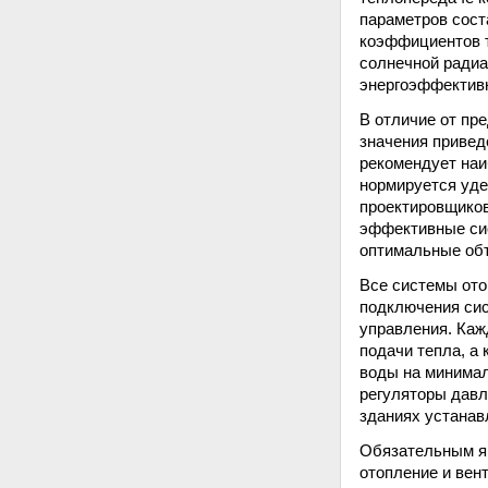
параметров сост
коэффициентов т
солнечной радиа
энергоэффективн
В отличие от пр
значения привед
рекомендует наи
нормируется уде
проектировщиков
эффективные сис
оптимальные об
Все системы ото
подключения сис
управления. Каж
подачи тепла, а
воды на минимал
регуляторы давл
зданиях устанав
Обязательным яв
отопление и вен