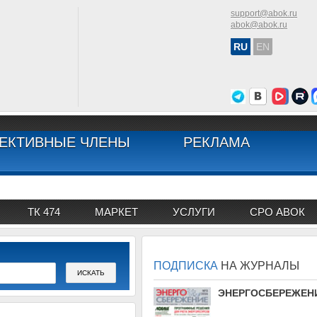
support@abok.ru
abok@abok.ru
RU
EN
ЕКТИВНЫЕ ЧЛЕНЫ
РЕКЛАМА
ТК 474
МАРКЕТ
УСЛУГИ
СРО АВОК
ПОДПИСКА
НА ЖУРНАЛЫ
АВОК
ЭНЕРГОСБЕРЕЖЕН