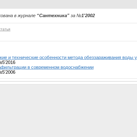
ована в журнале
“Сантехника”
за №
1'2002
татья
кие и технические особенности метода обеззараживания воды
№5'2016
афильтрации в современном водоснабжении
№5'2006