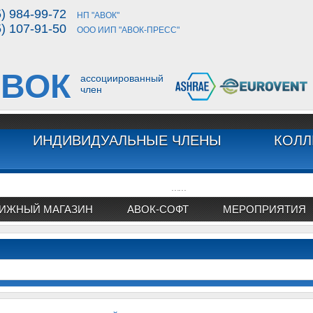
5) 984-99-72
НП "АВОК"
5) 107-91-50
ООО ИИП "АВОК-ПРЕСС"
ВОК
ассоциированный
член
ИНДИВИДУАЛЬНЫЕ ЧЛЕНЫ
КОЛЛ
...
...
ИЖНЫЙ МАГАЗИН
АВОК-СОФТ
МЕРОПРИЯТИЯ