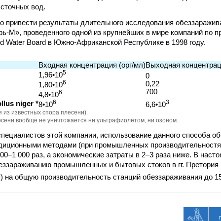
 сточных вод.
о привести результаты длительного исследования обеззаражи
рь-М», проведенного одной из крупнейших в мире компаний по п
d Water Board в Южно-Африканской Республике в 1998 году.
Входная концентрация (орг/мл)
Выходная концентраци
5
1,96•10
0
6
0,22
1,80•10
700
6
4,8•10
6
3
llus niger *
8•10
6,6•10
я из известных спора плесени).
есени вообще не уничтожается ни ультрафиолетом, ни озоном.
пециалистов этой компании, использование данного способа об
диционными методами (при промышленных производительностях
00–1 000 раз, а экономические затраты в 2–3 раза ниже. В наст
еззараживанию промышленных и бытовых стоков в гг. Претория
) на общую производительность станций обеззараживания до 15