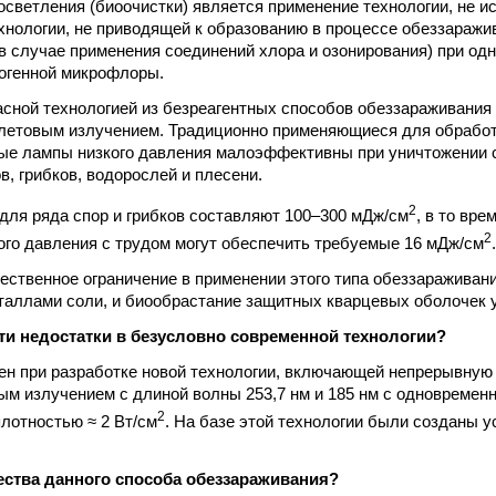
 осветления (биоочистки) является применение технологии, не 
 технологии, не приводящей к образованию в процессе обеззараж
 в случае применения соединений хлора и озонирования) при о
огенной микрофлоры.
сной технологией из безреагентных способов обеззараживания
летовым излучением. Традиционно применяющиеся для обрабо
ые лампы низкого давления малоэффективны при уничтожении
в, грибков, водорослей и плесени.
2
для ряда спор и грибков составляют 100–300 мДж/см
, в то вр
2
ого давления с трудом могут обеспечить требуемые 16 мДж/см
.
ественное ограничение в применении этого типа обеззараживани
таллами соли, и биообрастание защитных кварцевых оболочек
эти недостатки в безусловно современной технологии?
н при разработке новой технологии, включающей непрерывную
м излучением с длиной волны 253,7 нм и 185 нм с одновреме
2
плотностью ≈ 2 Вт/см
. На базе этой технологии были созданы у
ства данного способа обеззараживания?