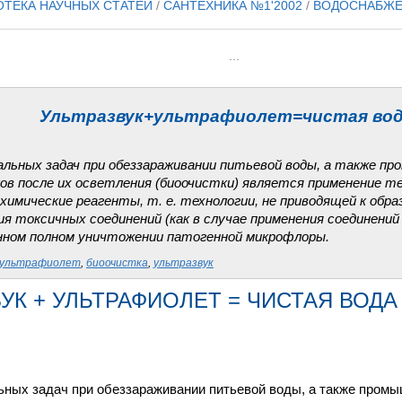
ОТЕКА НАУЧНЫХ СТАТЕЙ
/
САНТЕХНИКА №1'2002
/
ВОДОСНАБЖ
...
Ультразвук+ультрафиолет=чистая во
альных задач при обеззараживании питьевой воды, а также п
в после их осветления (биоочистки) является применение те
химические реагенты, т. е. технологии, не приводящей к обра
я токсичных соединений (как в случае применения соединений 
нном полном уничтожении патогенной микрофлоры.
ультрафиолет
,
биоочистка
,
ультразвук
УК + УЛЬТРАФИОЛЕТ = ЧИСТАЯ ВОДА
ьных задач при обеззараживании питьевой воды, а также пром