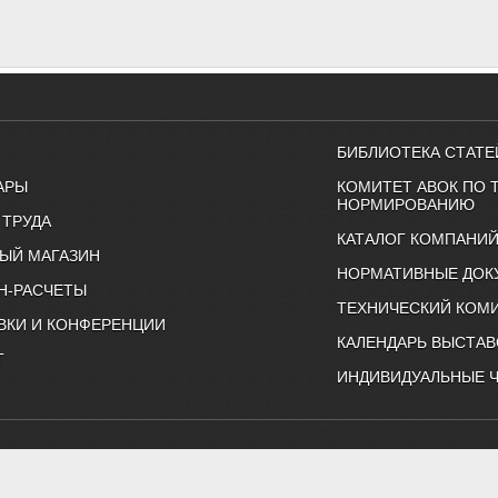
БИБЛИОТЕКА СТАТЕ
АРЫ
КОМИТЕТ АВОК ПО 
НОРМИРОВАНИЮ
 ТРУДА
КАТАЛОГ КОМПАНИ
ЫЙ МАГАЗИН
НОРМАТИВНЫЕ ДОК
Н-РАСЧЕТЫ
ТЕХНИЧЕСКИЙ КОМИ
ВКИ И КОНФЕРЕНЦИИ
КАЛЕНДАРЬ ВЫСТАВ
Т
ИНДИВИДУАЛЬНЫЕ 
ртнерство "Инженеры по отоплению, вентиляции, кондиционированию воздуха, тепло
Тел. (495) 107-91-50, 984-99-72, e-mail: abok@abok.ru
астер-классы, обучение, выставки, технические статьи, новости,