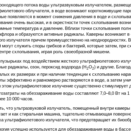
роходящего потока воды ультразвуковым излучателем, размещ
фиолетового облучателя, в воде возникают короткоживущие пар
орые появляются в момент снижения давления в воде и схлопыв
вания очень высокая, и в окрестности точек схлопывания возн
омные температура и давление. Вблизи точки схлопывания пол
офлора и образуются активные радикалы. Каверны возникают в
го излучателя причем преимущественно на неоднородностях. В
 могут служить споры грибков и бактерий, которые затем, при 
ентре схлопывания, играя роль своеобразной мишени.
пузырьках под воздействием жесткого ультрафиолетового излуч
ные радикалы, озон, пероксид водорода (Н
О
) и другие. Благо
2
2
алых их размерах и при наличии тенденции к схлопыванию нар
лы эффективно и равномерно растворяются в воде, а затем ун
 этом ультрафиолетовое излучение существенно стимулирует 
гозатраты на обеззараживание воды составляют 7,0–8,0 Вт на 1
ее 10 000 часов.
ть, что ультразвуковой излучатель, помещенный внутри камер
тает и как стиральная машина, тщательно отмывающая поверхно
ха ультрафиолетового излучателя, что предотвращает их биооб
огия успешно используется для обеззараживания воды в бассей