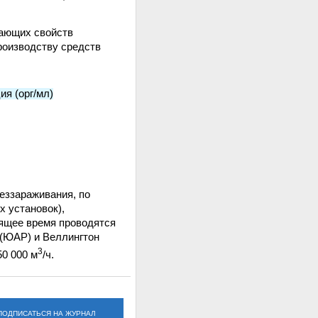
вающих свойств
роизводству средств
я (орг/мл)
еззараживания, по
 установок),
оящее время проводятся
 (ЮАР) и Веллингтон
3
0 000 м
/ч.
ПОДПИСАТЬСЯ НА ЖУРНАЛ