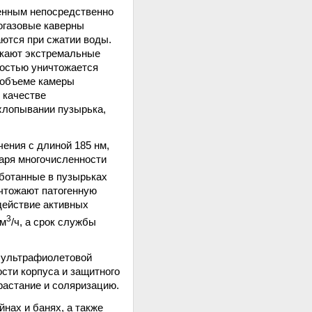
енным непосредственно
огазовые каверны
аются при сжатии воды.
икают экстремальные
ностью уничтожается
 объеме камеры
 качестве
схлопывании пузырька,
ения с длиной 185 нм,
даря многочисленности
аботанные в пузырьках
ичтожают патогенную
действие активных
3
 м
/ч, а срок службы
ы ультрафиолетовой
сти корпуса и защитного
растание и соляризацию.
нах и банях, а также