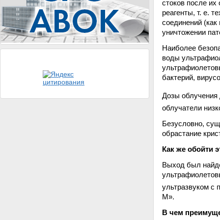
стоков после их
реагенты, т. е.
соединений (как
уничтожении пат
Наиболее безопа
воды ультрафио
ультрафиолетов
бактерий, вирусо
Дозы облучения 
облучатели низк
Безусловно, сущ
обрастание крис
Как же обойти 
Выход был найде
ультрафиолетовы
ультразвуком с 
М».
В чем преимуще