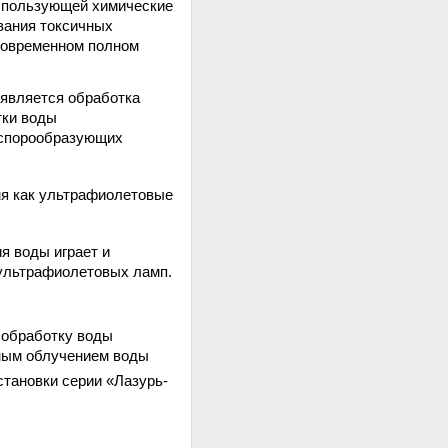
использующей химические
ивания токсичных
дновременном полном
 является обработка
тки воды
 спорообразующих
емя как ультрафиолетовые
я воды играет и
 ультрафиолетовых ламп.
 обработку воды
нным облучением воды
становки серии «Лазурь-