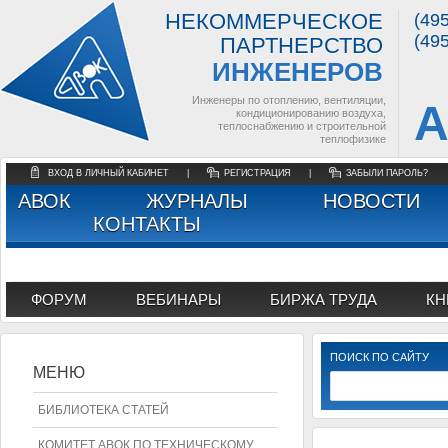
НЕКОММЕРЧЕСКОЕ
(49
(49
ПАРТНЕРСТВО
ИНЖЕНЕРОВ
Инженеры по отоплению, вентиляции,
А
кондиционированию воздуха,
теплоснабжению и строительной
теплофизике
ВХОД В ЛИЧНЫЙ КАБИНЕТ
|
РЕГИСТРАЦИЯ
|
ЗАБЫЛИ ПАРОЛЬ?
АВОК
ЖУРНАЛЫ
НОВОСТИ
КОНТАКТЫ
ФОРУМ
ВЕБИНАРЫ
БИРЖА ТРУДА
КН
ПОИСК ПО САЙТУ
МЕНЮ
БИБЛИОТЕКА СТАТЕЙ
КОМИТЕТ АВОК ПО ТЕХНИЧЕСКОМУ