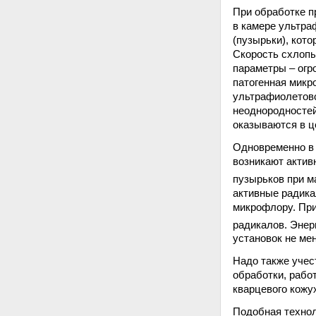
При обработке п
в камере ультра
(пузырьки), кот
Скорость схлопы
параметры – огр
патогенная микр
ультрафиолетово
неоднородностей
оказываются в ц
Одновременно в 
возникают актив
пузырьков при м
активные радика
микрофлору. При
радикалов. Энер
установок не мен
Надо также учес
обработки, рабо
кварцевого кожу
Подобная технол