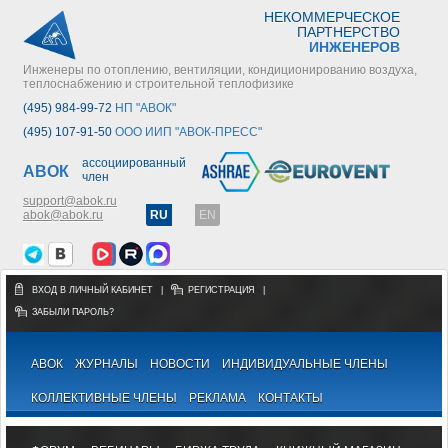
НЕКОММЕРЧЕСКОЕ
ПАРТНЕРСТВО
ИНЖЕНЕРОВ
Инженеры по отоплению, вентиляции, кондиционированию воздуха,
теплоснабжению и строительной теплофизике
(495) 984-99-72
НП "АВОК"
(495) 107-91-50
ООО ИИП "АВОК-ПРЕСС"
ассоциированный
АВОК
член
support@abok.ru
abok@abok.ru
RU
EN
ВХОД В ЛИЧНЫЙ КАБИНЕТ
|
РЕГИСТРАЦИЯ
|
ЗАБЫЛИ ПАРОЛЬ?
АВОК
ЖУРНАЛЫ
НОВОСТИ
ИНДИВИДУАЛЬНЫЕ ЧЛЕНЫ
КОЛЛЕКТИВНЫЕ ЧЛЕНЫ
РЕКЛАМА
КОНТАКТЫ