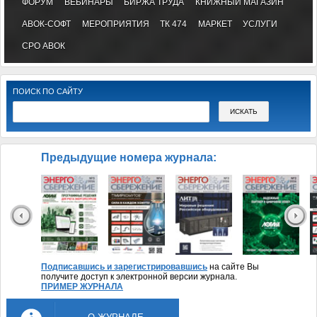
ФОРУМ
ВЕБИНАРЫ
БИРЖА ТРУДА
КНИЖНЫЙ МАГАЗИН
АВОК-СОФТ
МЕРОПРИЯТИЯ
ТК 474
МАРКЕТ
УСЛУГИ
СРО АВОК
ПОИСК ПО САЙТУ
Предыдущие номера журнала:
Подписавшись и зарегистрировавшись
на сайте Вы
получите доступ к электронной версии журнала.
ПРИМЕР ЖУРНАЛА