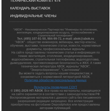
ТЕХНИЧЕСКИЙ КОМИТЕТ 474
КАЛЕНДАРЬ ВЫСТАВОК
ИНДИВИДУАЛЬНЫЕ ЧЛЕНЫ
"АВОК" - Некоммерческое Партнерство "Инженеры по отоплению,
вентиляции, кондиционированию воздуха, теплоснабжению и
строительной теплофизике"
Тел. (495) 107-91-50, 984-99-72, e-mail: abok@abok.ru
"АВОК" - общество инженеров, вебинары, мастер-классы,
обучение, выставки, технические статьи, новости, нормативные
документы, профессиональные журналы
На сайте представлены технические статьи и информация по
темам: вентиляция, отопление, кондиционирование,
водоснабжение, строительная теплофизика, водоподготовка,
дымоудаление, противопожарная безопасность и ЖКХ. А также
техническая литература АВОК, журналы "АВОК",
"Энергосбережение", "Сантехника".
Вы можете задать вопросы нашим специалистам, и
ознакомиться с нормативной литературой АВОК.
Политика обработки персональных данных
Результаты проведения СОУТ
© 1991-2026 НП АВОК
. Все права на материалы, находящиеся
на сайте охраняются в соответствии с законодательством РФ
Воспроизведение материалов с данного сайта без письменного
разрешения редакции запрещено. Все иллюстрации
приобретены на фотобанке Depositphotos или предоставлены
авторами публикаций.