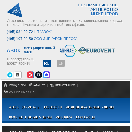
НЕКОММЕРЧЕСКОЕ
ПАРТНЕРСТВО
ИНЖЕНЕРОВ
Инженеры по отоплению, вентиляции, кондиционированию воздуха,
теплоснабжению и строительной теплофизике
(495) 984-99-72
НП "АВОК"
(495) 107-91-50
ООО ИИП "АВОК-ПРЕСС"
ассоциированный
АВОК
член
support@abok.ru
abok@abok.ru
RU
EN
ВХОД В ЛИЧНЫЙ КАБИНЕТ
|
РЕГИСТРАЦИЯ
|
ЗАБЫЛИ ПАРОЛЬ?
АВОК
ЖУРНАЛЫ
НОВОСТИ
ИНДИВИДУАЛЬНЫЕ ЧЛЕНЫ
КОЛЛЕКТИВНЫЕ ЧЛЕНЫ
РЕКЛАМА
КОНТАКТЫ