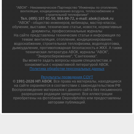
"АВОК" - Некоммерческое Партнерство "Инженеры по отоплению,
вентиляции, кондиционированию воздуха, теплоснабжению и
строительной теплофизике"
Тел. (495) 107-91-50, 984-99-72, e-mail: abok@abok.ru
"АВОК" - общество инженеров, вебинары, мастер-классы,
обучение, выставки, технические статьи, новости, нормативные
документы, профессиональные журналы
На сайте представлены технические статьи и информация по
темам: вентиляция, отопление, кондиционирование,
водоснабжение, строительная теплофизика, водоподготовка,
дымоудаление, противопожарная безопасность и ЖКХ. А также
техническая литература АВОК, журналы "АВОК",
"Энергосбережение", "Сантехника".
Вы можете задать вопросы нашим специалистам, и
ознакомиться с нормативной литературой АВОК.
Политика обработки персональных данных
Результаты проведения СОУТ
© 1991-2026 НП АВОК
. Все права на материалы, находящиеся
на сайте охраняются в соответствии с законодательством РФ
Воспроизведение материалов с данного сайта без письменного
разрешения редакции запрещено. Все иллюстрации
приобретены на фотобанке Depositphotos или предоставлены
авторами публикаций.