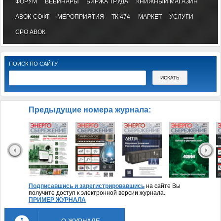
ФОРУМ
ВЕБИНАРЫ
БИРЖА ТРУДА
КНИЖНЫЙ МАГАЗИН
АВОК-СОФТ
МЕРОПРИЯТИЯ
ТК 474
МАРКЕТ
УСЛУГИ
СРО АВОК
ПОИСК ПО САЙТУ
Предыдущие номера журнала:
Подписавшись и зарегистрировавшись
на сайте Вы
получите доступ к электронной версии журнала.
ПРИМЕР ЖУРНАЛА