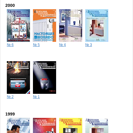
2000
№ 6
№ 5
№ 4
№ 3
№ 2
№ 1
1999