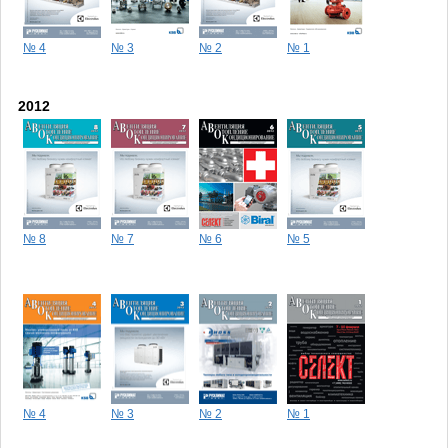
№ 4
№ 3
№ 2
№ 1
2012
№ 8
№ 7
№ 6
№ 5
№ 4
№ 3
№ 2
№ 1