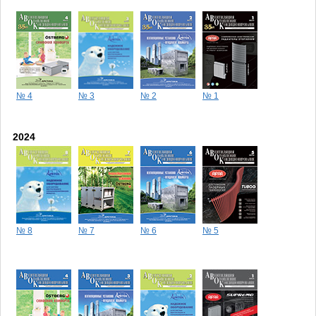
№ 4
№ 3
№ 2
№ 1
2024
№ 8
№ 7
№ 6
№ 5