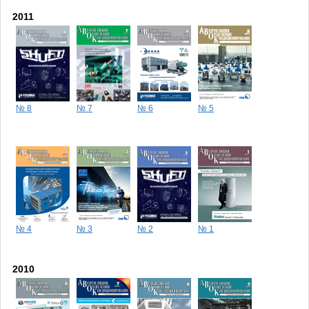
2011
№ 8
№ 7
№ 6
№ 5
№ 4
№ 3
№ 2
№ 1
2010