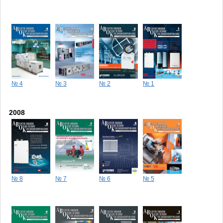
№ 4
№ 3
№ 2
№ 1
2008
№ 8
№ 7
№ 6
№ 5