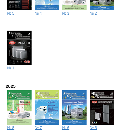
№ 5
№ 4
№ 3
№ 2
№ 1
2025
№ 8
№ 7
№ 6
№ 5