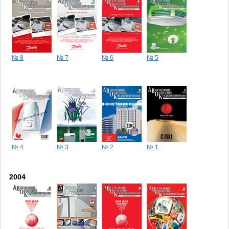
№ 8
№ 7
№ 6
№ 5
№ 4
№ 3
№ 2
№ 1
2004