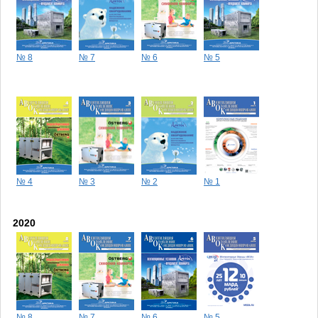
№ 8
№ 7
№ 6
№ 5
№ 4
№ 3
№ 2
№ 1
2020
№ 8
№ 7
№ 6
№ 5