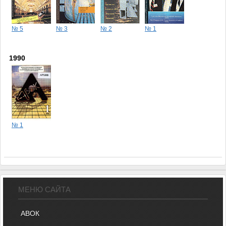
№ 5
№ 3
№ 2
№ 1
1990
№ 1
МЕНЮ САЙТА
АВОК