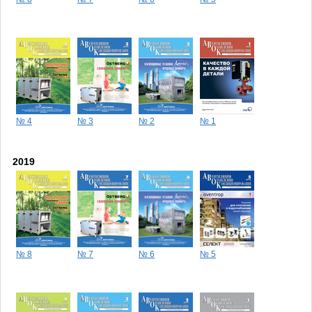
№ 4
№ 3
№ 2
№ 1
2019
№ 8
№ 7
№ 6
№ 5