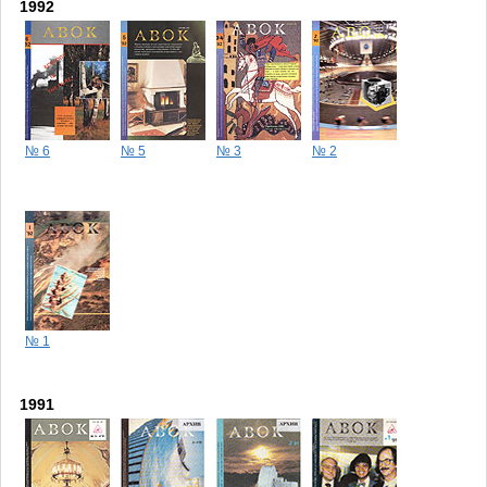
1992
№ 6
№ 5
№ 3
№ 2
№ 1
1991