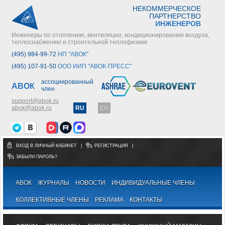
НЕКОММЕРЧЕСКОЕ
ПАРТНЕРСТВО
ИНЖЕНЕРОВ
Инженеры по отоплению, вентиляции, кондиционированию воздуха,
теплоснабжению и строительной теплофизике
(495) 984-99-72
НП "АВОК"
(495) 107-91-50
ООО ИИП "АВОК-ПРЕСС"
ассоциированный
АВОК
член
support@abok.ru
abok@abok.ru
RU
EN
ВХОД В ЛИЧНЫЙ КАБИНЕТ
|
РЕГИСТРАЦИЯ
|
ЗАБЫЛИ ПАРОЛЬ?
АВОК
ЖУРНАЛЫ
НОВОСТИ
ИНДИВИДУАЛЬНЫЕ ЧЛЕНЫ
КОЛЛЕКТИВНЫЕ ЧЛЕНЫ
РЕКЛАМА
КОНТАКТЫ