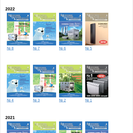
2022
№ 8
№ 7
№ 6
№ 5
№ 4
№ 3
№ 2
№ 1
2021