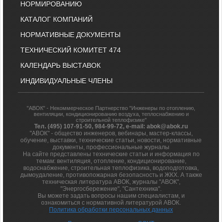
НОРМИРОВАНИЮ
КАТАЛОГ КОМПАНИЙ
НОРМАТИВНЫЕ ДОКУМЕНТЫ
ТЕХНИЧЕСКИЙ КОМИТЕТ 474
КАЛЕНДАРЬ ВЫСТАВОК
ИНДИВИДУАЛЬНЫЕ ЧЛЕНЫ
"АВОК" - Некоммерческое Партнерство "Инженеры по отоплению,
вентиляции, кондиционированию воздуха, теплоснабжению и
строительной теплофизике"
Тел. (495) 107-91-50, 984-99-72, e-mail: abok@abok.ru
"АВОК" - общество инженеров, вебинары, мастер-классы,
обучение, выставки, технические статьи, новости, нормативные
документы, профессиональные журналы
На сайте представлены технические статьи и информация по
темам: вентиляция, отопление, кондиционирование,
водоснабжение, строительная теплофизика, водоподготовка,
дымоудаление, противопожарная безопасность и ЖКХ. А также
техническая литература АВОК, журналы "АВОК",
"Энергосбережение", "Сантехника".
Вы можете задать вопросы нашим специалистам, и
ознакомиться с нормативной литературой АВОК.
Политика обработки персональных данных