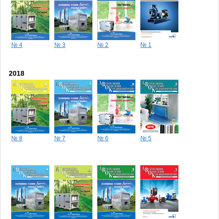
№ 4
№ 3
№ 2
№ 1
2018
№ 8
№ 7
№ 6
№ 5