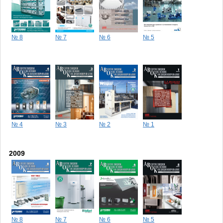
№ 8
№ 7
№ 6
№ 5
№ 4
№ 3
№ 2
№ 1
2009
№ 8
№ 7
№ 6
№ 5