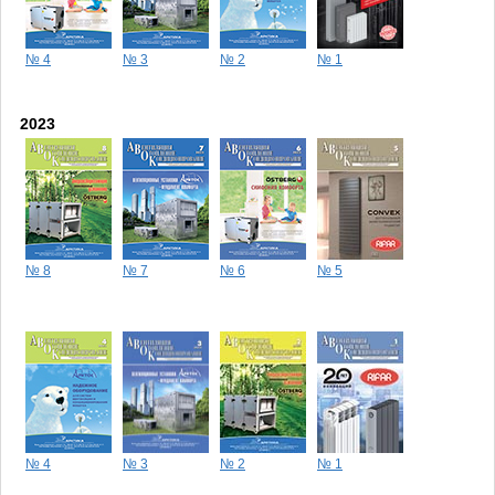
№ 4
№ 3
№ 2
№ 1
2023
№ 8
№ 7
№ 6
№ 5
№ 4
№ 3
№ 2
№ 1