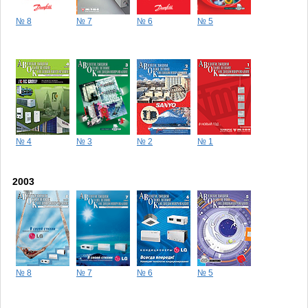
№ 8
№ 7
№ 6
№ 5
№ 4
№ 3
№ 2
№ 1
2003
№ 8
№ 7
№ 6
№ 5