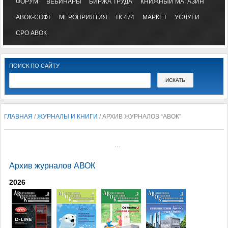
ФОРУМ
ВЕБИНАРЫ
БИРЖА ТРУДА
КНИЖНЫЙ МАГАЗИН
АВОК-СОФТ
МЕРОПРИЯТИЯ
ТК 474
МАРКЕТ
УСЛУГИ
СРО АВОК
ПОИСК ПО САЙТУ
ГЛАВНАЯ
/
ЖУРНАЛЫ И КНИГИ
/ АРХИВ ЖУРНАЛОВ “АВОК”
...
Архив журналов АВОК
2026