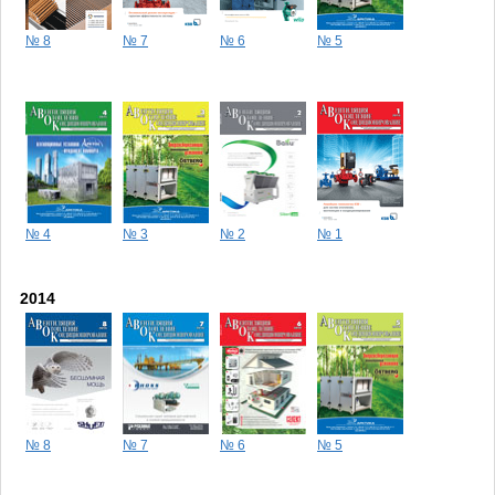
№ 8
№ 7
№ 6
№ 5
№ 4
№ 3
№ 2
№ 1
2014
№ 8
№ 7
№ 6
№ 5