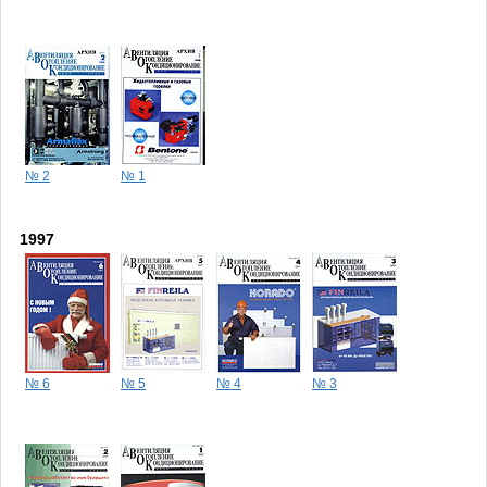
№ 2
№ 1
1997
№ 6
№ 5
№ 4
№ 3