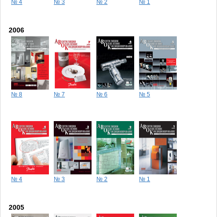
№ 4
№ 3
№ 2
№ 1
2006
№ 8
№ 7
№ 6
№ 5
№ 4
№ 3
№ 2
№ 1
2005