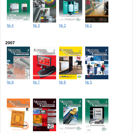
№ 4
№ 3
№ 2
№ 1
2007
№ 8
№ 7
№ 6
№ 5