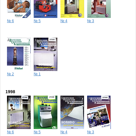
№ 6
№ 5
№ 4
№ 3
№ 2
№ 1
1998
№ 6
№ 5
№ 4
№ 3