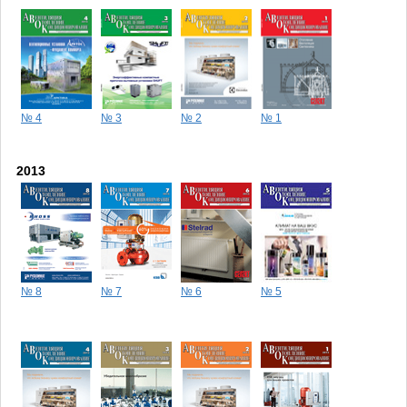
№ 4
№ 3
№ 2
№ 1
2013
№ 8
№ 7
№ 6
№ 5