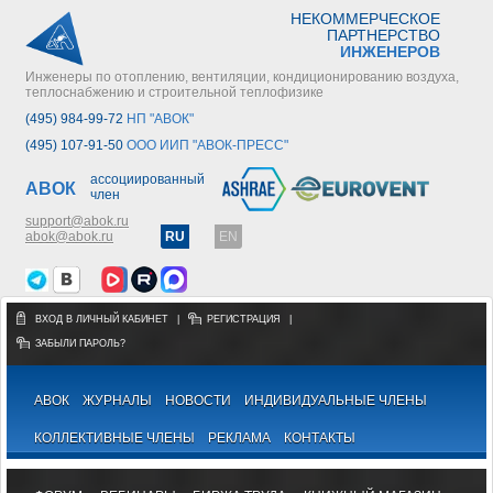
НЕКОММЕРЧЕСКОЕ
ПАРТНЕРСТВО
ИНЖЕНЕРОВ
Инженеры по отоплению, вентиляции, кондиционированию воздуха,
теплоснабжению и строительной теплофизике
(495) 984-99-72
НП "АВОК"
(495) 107-91-50
ООО ИИП "АВОК-ПРЕСС"
ассоциированный
АВОК
член
support@abok.ru
abok@abok.ru
RU
EN
ВХОД В ЛИЧНЫЙ КАБИНЕТ
|
РЕГИСТРАЦИЯ
|
ЗАБЫЛИ ПАРОЛЬ?
АВОК
ЖУРНАЛЫ
НОВОСТИ
ИНДИВИДУАЛЬНЫЕ ЧЛЕНЫ
КОЛЛЕКТИВНЫЕ ЧЛЕНЫ
РЕКЛАМА
КОНТАКТЫ