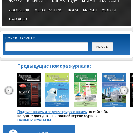
ФОРУМ
ВЕБИНАРЫ
БИРЖА ТРУДА
КНИЖНЫЙ МАГАЗИН
АВОК-СОФТ
МЕРОПРИЯТИЯ
ТК 474
МАРКЕТ
УСЛУГИ
СРО АВОК
ПОИСК ПО САЙТУ
Предыдущие номера журнала:
Подписавшись и зарегистрировавшись
на сайте Вы
получите доступ к электронной версии журнала.
ПРИМЕР ЖУРНАЛА