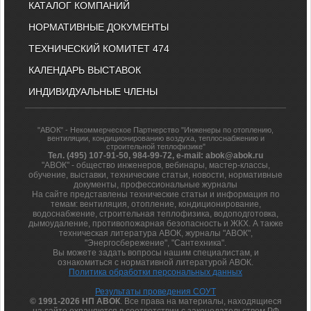
КАТАЛОГ КОМПАНИЙ
НОРМАТИВНЫЕ ДОКУМЕНТЫ
ТЕХНИЧЕСКИЙ КОМИТЕТ 474
КАЛЕНДАРЬ ВЫСТАВОК
ИНДИВИДУАЛЬНЫЕ ЧЛЕНЫ
"АВОК" - Некоммерческое Партнерство "Инженеры по отоплению,
вентиляции, кондиционированию воздуха, теплоснабжению и
строительной теплофизике"
Тел. (495) 107-91-50, 984-99-72, e-mail: abok@abok.ru
"АВОК" - общество инженеров, вебинары, мастер-классы,
обучение, выставки, технические статьи, новости, нормативные
документы, профессиональные журналы
На сайте представлены технические статьи и информация по
темам: вентиляция, отопление, кондиционирование,
водоснабжение, строительная теплофизика, водоподготовка,
дымоудаление, противопожарная безопасность и ЖКХ. А также
техническая литература АВОК, журналы "АВОК",
"Энергосбережение", "Сантехника".
Вы можете задать вопросы нашим специалистам, и
ознакомиться с нормативной литературой АВОК.
Политика обработки персональных данных
Результаты проведения СОУТ
© 1991-2026 НП АВОК
. Все права на материалы, находящиеся