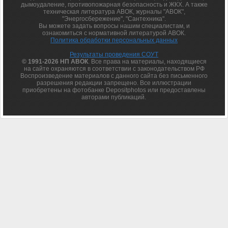
дымоудаление, противопожарная безопасность и ЖКХ. А также
техническая литература АВОК, журналы "АВОК",
"Энергосбережение", "Сантехника".
Вы можете задать вопросы нашим специалистам, и
ознакомиться с нормативной литературой АВОК.
Политика обработки персональных данных
Результаты проведения СОУТ
© 1991-2026 НП АВОК
. Все права на материалы, находящиеся
на сайте охраняются в соответствии с законодательством РФ
Воспроизведение материалов с данного сайта без письменного
разрешения редакции запрещено. Все иллюстрации
приобретены на фотобанке Depositphotos или предоставлены
авторами публикаций.