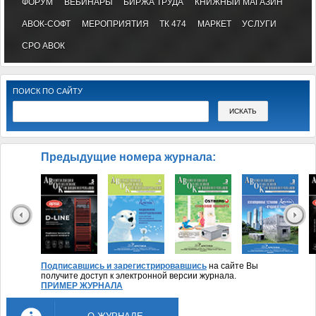
ФОРУМ
ВЕБИНАРЫ
БИРЖА ТРУДА
КНИЖНЫЙ МАГАЗИН
АВОК-СОФТ
МЕРОПРИЯТИЯ
ТК 474
МАРКЕТ
УСЛУГИ
СРО АВОК
ПОИСК ПО САЙТУ
Предыдущие номера журнала:
Подписавшись и зарегистрировавшись
на сайте Вы
получите доступ к электронной версии журнала.
ПРИМЕР ЖУРНАЛА