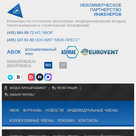
НЕКОММЕРЧЕСКОЕ
ПАРТНЕРСТВО
ИНЖЕНЕРОВ
Инженеры по отоплению, вентиляции, кондиционированию воздуха,
теплоснабжению и строительной теплофизике
(495) 984-99-72
НП "АВОК"
(495) 107-91-50
ООО ИИП "АВОК-ПРЕСС"
ассоциированный
АВОК
член
support@abok.ru
abok@abok.ru
RU
EN
ВХОД В ЛИЧНЫЙ КАБИНЕТ
|
РЕГИСТРАЦИЯ
|
ЗАБЫЛИ ПАРОЛЬ?
АВОК
ЖУРНАЛЫ
НОВОСТИ
ИНДИВИДУАЛЬНЫЕ ЧЛЕНЫ
КОЛЛЕКТИВНЫЕ ЧЛЕНЫ
РЕКЛАМА
КОНТАКТЫ