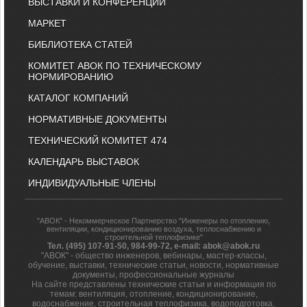
ВЫСТАВКИ И КОНФЕРЕНЦИИ
МАРКЕТ
БИБЛИОТЕКА СТАТЕЙ
КОМИТЕТ АВОК ПО ТЕХНИЧЕСКОМУ
НОРМИРОВАНИЮ
КАТАЛОГ КОМПАНИЙ
НОРМАТИВНЫЕ ДОКУМЕНТЫ
ТЕХНИЧЕСКИЙ КОМИТЕТ 474
КАЛЕНДАРЬ ВЫСТАВОК
ИНДИВИДУАЛЬНЫЕ ЧЛЕНЫ
"АВОК" - Некоммерческое Партнерство "Инженеры по отоплению,
вентиляции, кондиционированию воздуха, теплоснабжению и
строительной теплофизике"
Тел. (495) 107-91-50, 984-99-72, e-mail: abok@abok.ru
"АВОК" - общество инженеров, вебинары, мастер-классы,
обучение, выставки, технические статьи, новости, нормативные
документы, профессиональные журналы
На сайте представлены технические статьи и информация по
темам: вентиляция, отопление, кондиционирование,
водоснабжение, строительная теплофизика, водоподготовка,