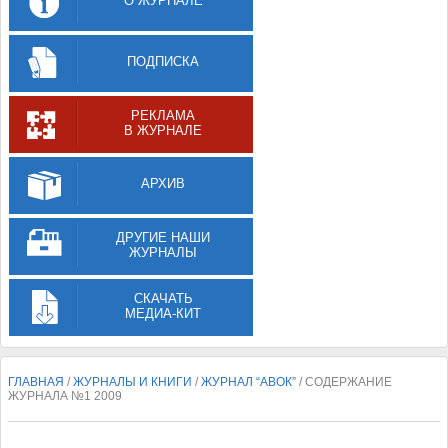
О ЖУРНАЛЕ
ПОДПИСКА
РЕКЛАМА
В ЖУРНАЛЕ
АРХИВ
ДРУГИЕ НАШИ
ЖУРНАЛЫ
СКАЧАТЬ
МЕДИА-КИТ
ГЛАВНАЯ
/
ЖУРНАЛЫ И КНИГИ
/
ЖУРНАЛ “АВОК”
/ СОДЕРЖАНИЕ
ЖУРНАЛА №1 2009