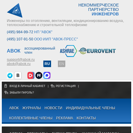
НЕКОММЕРЧЕСКОЕ
ПАРТНЕРСТВО
ИНЖЕНЕРОВ
Инженеры по отоплению, вентиляции, кондиционированию воздуха,
теплоснабжению и строительной теплофизике
(495) 984-99-72
НП "АВОК"
(495) 107-91-50
ООО ИИП "АВОК-ПРЕСС"
ассоциированный
АВОК
член
support@abok.ru
abok@abok.ru
RU
EN
ВХОД В ЛИЧНЫЙ КАБИНЕТ
|
РЕГИСТРАЦИЯ
|
ЗАБЫЛИ ПАРОЛЬ?
АВОК
ЖУРНАЛЫ
НОВОСТИ
ИНДИВИДУАЛЬНЫЕ ЧЛЕНЫ
КОЛЛЕКТИВНЫЕ ЧЛЕНЫ
РЕКЛАМА
КОНТАКТЫ