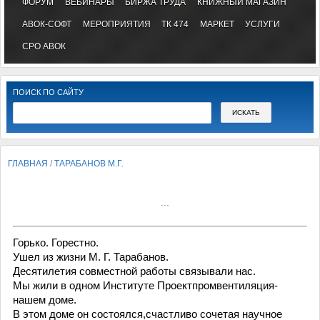
ФОРУМ
ВЕБИНАРЫ
БИРЖА ТРУДА
КНИЖНЫЙ МАГАЗИН
АВОК-СОФТ
МЕРОПРИЯТИЯ
ТК 474
МАРКЕТ
УСЛУГИ
СРО АВОК
ПОИСК ПО САЙТУ
ГЛАВНАЯ
/
ТАРАБАНОВ М.Г.
...
Горько. Горестно.
Ушел из жизни М. Г. Тарабанов.
Десятилетия совместной работы связывали нас.
Мы жили в одном Институте Проектпромвентиляция-
нашем доме.
В этом доме он состоялся,счастливо сочетая научное