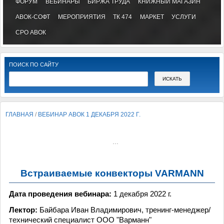
ФОРУМ
ВЕБИНАРЫ
БИРЖА ТРУДА
КНИЖНЫЙ МАГАЗИН
АВОК-СОФТ
МЕРОПРИЯТИЯ
ТК 474
МАРКЕТ
УСЛУГИ
СРО АВОК
ПОИСК ПО САЙТУ
ГЛАВНАЯ
/
ВЕБИНАР АВОК 1 ДЕКАБРЯ 2022 Г.
...
Встраиваемые конвекторы VARMANN
Дата проведения вебинара:
1 декабря 2022 г.
Лектор:
Байбара Иван Владимирович, тренинг-менеджер/
технический специалист ООО "Варманн"