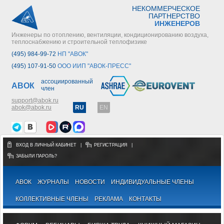
НЕКОММЕРЧЕСКОЕ
ПАРТНЕРСТВО
ИНЖЕНЕРОВ
Инженеры по отоплению, вентиляции, кондиционированию воздуха,
теплоснабжению и строительной теплофизике
(495) 984-99-72
НП "АВОК"
(495) 107-91-50
ООО ИИП "АВОК-ПРЕСС"
ассоциированный
АВОК
член
support@abok.ru
abok@abok.ru
RU
EN
ВХОД В ЛИЧНЫЙ КАБИНЕТ
|
РЕГИСТРАЦИЯ
|
ЗАБЫЛИ ПАРОЛЬ?
АВОК
ЖУРНАЛЫ
НОВОСТИ
ИНДИВИДУАЛЬНЫЕ ЧЛЕНЫ
КОЛЛЕКТИВНЫЕ ЧЛЕНЫ
РЕКЛАМА
КОНТАКТЫ