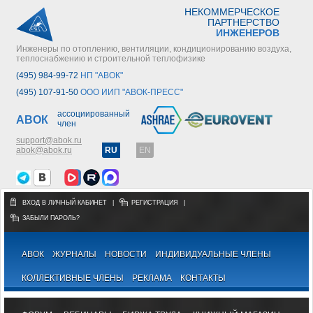
НЕКОММЕРЧЕСКОЕ
ПАРТНЕРСТВО
ИНЖЕНЕРОВ
Инженеры по отоплению, вентиляции, кондиционированию воздуха,
теплоснабжению и строительной теплофизике
(495) 984-99-72
НП "АВОК"
(495) 107-91-50
ООО ИИП "АВОК-ПРЕСС"
ассоциированный
АВОК
член
support@abok.ru
abok@abok.ru
RU
EN
ВХОД В ЛИЧНЫЙ КАБИНЕТ
|
РЕГИСТРАЦИЯ
|
ЗАБЫЛИ ПАРОЛЬ?
АВОК
ЖУРНАЛЫ
НОВОСТИ
ИНДИВИДУАЛЬНЫЕ ЧЛЕНЫ
КОЛЛЕКТИВНЫЕ ЧЛЕНЫ
РЕКЛАМА
КОНТАКТЫ