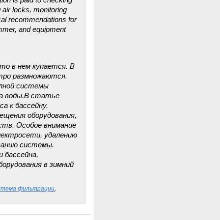
tion is paid to checking
air locks, monitoring
ical recommendations for
ammer, and equipment
то в нем купается. В
стро размножаются.
олной системы
са воды.В статье
а к бассейну.
ещения оборудования,
ств. Особое внимание
электросети, удалению
ванию системы.
 бассейна,
борудования в зимний
стема фильтрации
,