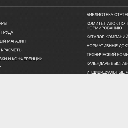
БИБЛИОТЕКА СТАТЕ
АРЫ
КОМИТЕТ АВОК ПО 
НОРМИРОВАНИЮ
 ТРУДА
КАТАЛОГ КОМПАНИ
ЫЙ МАГАЗИН
НОРМАТИВНЫЕ ДОК
Н-РАСЧЕТЫ
ТЕХНИЧЕСКИЙ КОМИ
ВКИ И КОНФЕРЕНЦИИ
КАЛЕНДАРЬ ВЫСТАВ
Т
ИНДИВИДУАЛЬНЫЕ 
ртнерство "Инженеры по отоплению, вентиляции, кондиционированию воздуха, тепло
Тел. (495) 107-91-50, 984-99-72, e-mail: abok@abok.ru
астер-классы, обучение, выставки, технические статьи, новости,
 по темам: вентиляция, отопление, кондиционирование, водоснаб
ть и ЖКХ. А также техническая литература АВОК, журналы "АВОК",
адать вопросы нашим специалистам, и ознакомиться с нормативно
Политика обработки персональных данных