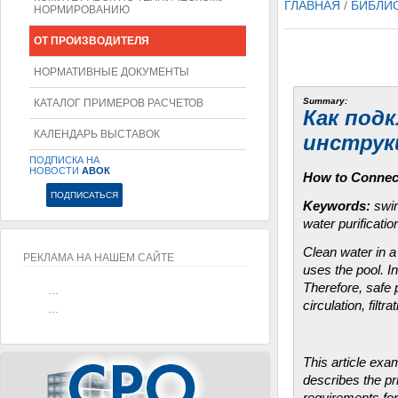
ГЛАВНАЯ
/
БИБЛИ
НОРМИРОВАНИЮ
ОТ ПРОИЗВОДИТЕЛЯ
НОРМАТИВНЫЕ ДОКУМЕНТЫ
Summary:
КАТАЛОГ ПРИМЕРОВ РАСЧЕТОВ
Как под
КАЛЕНДАРЬ ВЫСТАВОК
инструк
ПОДПИСКА НА
НОВОСТИ
АВОК
How to Connect
Keywords:
swim
water purificatio
Clean water in a
РЕКЛАМА НА НАШЕМ САЙТЕ
uses the pool. I
Therefore, safe 
...
circulation, filt
...
This article exa
describes the pr