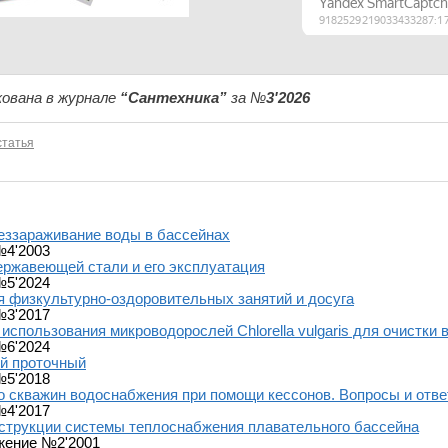
ована в журнале
“Сантехника”
за №
3'2026
татья
еззараживание воды в бассейнах
№4'2003
ержавеющей стали и его эксплуатация
№5'2024
 физкультурно-оздоровительных занятий и досуга
№3'2017
использования микроводорослей Chlorella vulgaris для очистки 
№6'2024
й проточный
№5'2018
 скважин водоснабжения при помощи кессонов. Вопросы и отв
№4'2017
струкции системы теплоснабжения плавательного бассейна
жение №2'2001