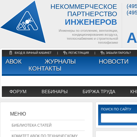
НЕКОММЕРЧЕСКОЕ
(49
(49
ПАРТНЕРСТВО
ИНЖЕНЕРОВ
Инженеры по отоплению, вентиляции,
А
кондиционированию воздуха,
теплоснабжению и строительной
теплофизике
ВХОД В ЛИЧНЫЙ КАБИНЕТ
|
РЕГИСТРАЦИЯ
|
ЗАБЫЛИ ПАРОЛЬ?
АВОК
ЖУРНАЛЫ
НОВОСТИ
КОНТАКТЫ
ФОРУМ
ВЕБИНАРЫ
БИРЖА ТРУДА
КН
ПОИСК ПО САЙТУ
МЕНЮ
БИБЛИОТЕКА СТАТЕЙ
КОМИТЕТ АВОК ПО ТЕХНИЧЕСКОМУ