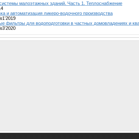
системы малоэтажных зданий. Часть 1. Теплоснабжение
14
ка и автоматизация ликеро-водочного производства
№1'2019
е фильтры для водоподготовки в частных домовладениях и кв
№3'2020