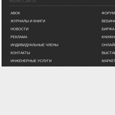
МЕНЮ САЙТА
АВОК
ФОРУМ
ЖУРНАЛЫ И КНИГИ
ВЕБИН
НОВОСТИ
БИРЖА
РЕКЛАМА
КНИЖН
ИНДИВИДУАЛЬНЫЕ ЧЛЕНЫ
ОНЛАЙ
КОНТАКТЫ
ВЫСТА
ИНЖЕНЕРНЫЕ УСЛУГИ
МАРКЕ
"АВОК" - Некоммерческое Па
"АВОК" - общество инженеров, вебинары, м
На сайте представлены технические статьи и информация
противопожарная безопаснос
Вы можете з