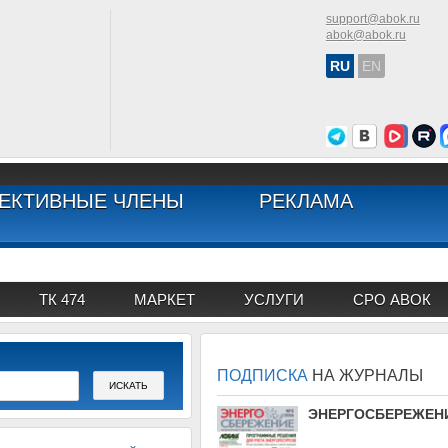
support@abok.ru
abok@abok.ru
RU
EN
ЕКТИВНЫЕ ЧЛЕНЫ
РЕКЛАМА
ТК 474
МАРКЕТ
УСЛУГИ
СРО АВОК
ПОДПИСКА
НА ЖУРНАЛЫ
АВОК
ЭНЕРГОСБЕРЕЖЕН