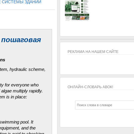
 СИСТЕМЫ ЗДАНИЙ
: пошаговая
РЕКЛАМА НА НАШЕМ САЙТЕ
ons
ystem, hydraulic scheme,
fety for everyone who
ОНЛАЙН-СЛОВАРЬ АВОК!
algae multiply rapidly.
m is in place:
ОНЛАЙН-СЛОВАРЬ АВОК!
 swimming pool. It
 equipment, and the