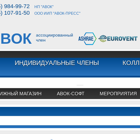
5) 984-99-72
НП "АВОК"
5) 107-91-50
ООО ИИП "АВОК-ПРЕСС"
ВОК
ассоциированный
член
ИНДИВИДУАЛЬНЫЕ ЧЛЕНЫ
КОЛЛ
...
...
ИЖНЫЙ МАГАЗИН
АВОК-СОФТ
МЕРОПРИЯТИЯ