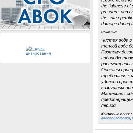
requirements for 
the tightness of
pressure, and c
the safe operat
damage during th
Описание:
Чистая вода в
теплой воде б
Поэтому безоп
водоподготовк
рассмотрены о
Описаны принц
требования к 
уделено прове
воздушных про
Материал соде
предотвращени
период.
Ключевые слова:
водоподготовка
,