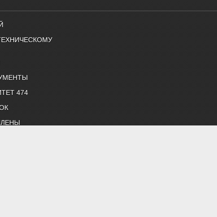
Й
ТЕХНИЧЕСКОМУ
Й
УМЕНТЫ
ТЕТ 474
ОК
ЧЛЕНЫ
снабжению и строительной теплофизике"
 нормативные документы, профессиональные журналы
жение, строительная теплофизика, водоподготовка, дымоудаление,
 "Энергосбережение", "Сантехника".
й литературой АВОК.