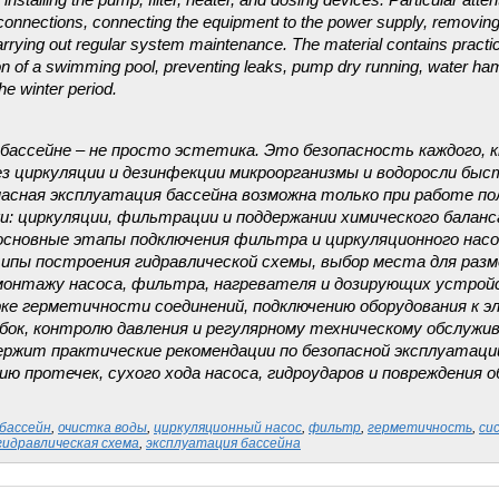
installing the pump, filter, heater, and dosing devices. Particular atten
 connections, connecting the equipment to the power supply, removing 
arrying out regular system maintenance. The material contains pract
ion of a swimming pool, preventing leaks, pump dry running, water h
e winter period.
 бассейне – не просто эстетика. Это безопасность каждого, к
ез циркуляции и дезинфекции микроорганизмы и водоросли бы
асная эксплуатация бассейна возможна только при работе п
и: циркуляции, фильтрации и поддержании химического балан
сновные этапы подключения фильтра и циркуляционного насос
ипы построения гидравлической схемы, выбор места для разм
монтажу насоса, фильтра, нагревателя и дозирующих устрой
рке герметичности соединений, подключению оборудования к 
бок, контролю давления и регулярному техническому обслужи
ржит практические рекомендации по безопасной эксплуатации
ю протечек, сухого хода насоса, гидроударов и повреждения о
бассейн
,
очистка воды
,
циркуляционный насос
,
фильтр
,
герметичность
,
си
гидравлическая схема
,
эксплуатация бассейна