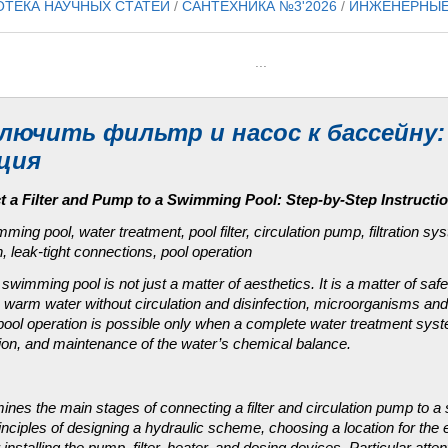
ОТЕКА НАУЧНЫХ СТАТЕЙ
/
САНТЕХНИКА №3'2026
/
ИНЖЕНЕРНЫЕ
...
ключить фильтр и насос к бассейну
ция
 a Filter and Pump to a Swimming Pool: Step-by-Step Instructi
ming pool, water treatment, pool filter, circulation pump, filtration s
n, leak-tight connections, pool operation
 swimming pool is not just a matter of aesthetics. It is a matter of sa
n warm water without circulation and disinfection, microorganisms and 
pool operation is possible only when a complete water treatment syste
ration, and maintenance of the water’s chemical balance.
mines the main stages of connecting a filter and circulation pump to a
inciples of designing a hydraulic scheme, choosing a location for the