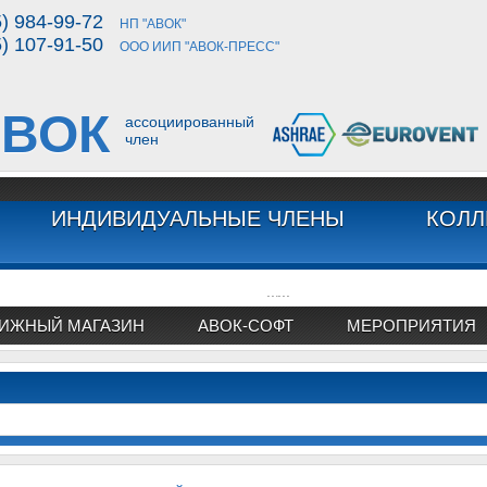
5) 984-99-72
НП "АВОК"
5) 107-91-50
ООО ИИП "АВОК-ПРЕСС"
ВОК
ассоциированный
член
ИНДИВИДУАЛЬНЫЕ ЧЛЕНЫ
КОЛЛ
...
...
ИЖНЫЙ МАГАЗИН
АВОК-СОФТ
МЕРОПРИЯТИЯ