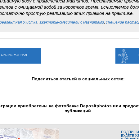
чищаемую воду с применением магнитов. Предлагаемые прием
ентов с очищаемой водой за короткое время, исчисляемое дол
статочно простую реализацию этих приемов на практике.
реагентная очистка
,
эжекторы-смесители с магнитами
,
смешение раство
 ONLINE ЖУРНАЛ
Поделиться статьей в социальных сетях:
трации приобретены на фотобанке Depositphotos или предо
публикаций.
ПОДПИШИТ
БУДЕТЕ У