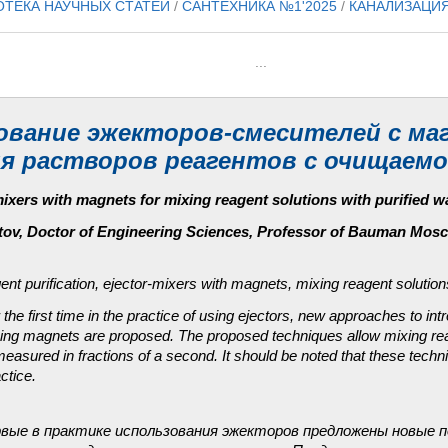
ОТЕКА НАУЧНЫХ СТАТЕЙ
/
САНТЕХНИКА №1'2025
/
КАНАЛИЗАЦИ
...
ование эжекторов-смесителей с ма
я растворов реагентов с очищаемо
ixers with magnets for mixing reagent solutions with purified w
tov, Doctor of Engineering Sciences, Professor of Bauman Mosc
gent purification, ejector-mixers with magnets, mixing reagent solutions
for the first time in the practice of using ejectors, new approaches to in
sing magnets are proposed. The proposed techniques allow mixing rea
 measured in fractions of a second. It should be noted that these techn
ctice.
вые в практике использования эжекторов предложены новые п