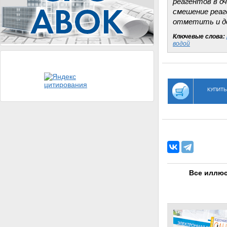
реагентов в о
смешение реаг
отметить и до
Ключевые слова:
водой
КУПИТЬ
Все иллюс