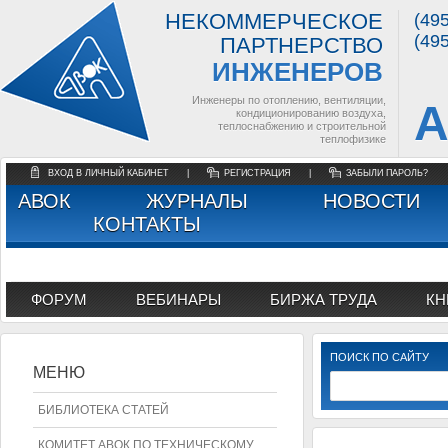
НЕКОММЕРЧЕСКОЕ
(49
(49
ПАРТНЕРСТВО
ИНЖЕНЕРОВ
Инженеры по отоплению, вентиляции,
А
кондиционированию воздуха,
теплоснабжению и строительной
теплофизике
ВХОД В ЛИЧНЫЙ КАБИНЕТ
|
РЕГИСТРАЦИЯ
|
ЗАБЫЛИ ПАРОЛЬ?
АВОК
ЖУРНАЛЫ
НОВОСТИ
КОНТАКТЫ
ФОРУМ
ВЕБИНАРЫ
БИРЖА ТРУДА
КН
ПОИСК ПО САЙТУ
МЕНЮ
БИБЛИОТЕКА СТАТЕЙ
КОМИТЕТ АВОК ПО ТЕХНИЧЕСКОМУ