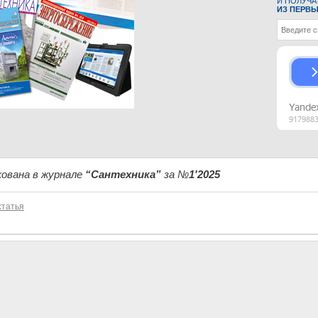
И ПОЛУЧА
ИЗ ПЕРВЫ
ована в журнале
“Сантехника”
за №
1'2025
татья