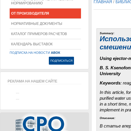
ГЛАВНАЯ
/
БИБЛИ
НОРМИРОВАНИЮ
ОТ ПРОИЗВОДИТЕЛЯ
НОРМАТИВНЫЕ ДОКУМЕНТЫ
Summary:
КАТАЛОГ ПРИМЕРОВ РАСЧЕТОВ
Использ
КАЛЕНДАРЬ ВЫСТАВОК
смешени
ПОДПИСКА НА НОВОСТИ
АВОК
Using ejector-m
B. S. Ksenofon
University
РЕКЛАМА НА НАШЕМ САЙТЕ
Keywords
: rea
...
In this article, 
...
purified water u
in a short time,
implement in pra
Описание:
В статье впер