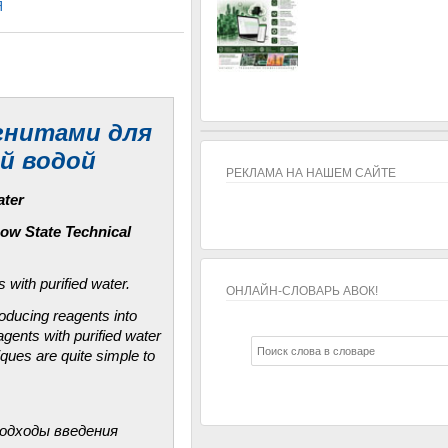
Я
гнитами для
й водой
РЕКЛАМА НА НАШЕМ САЙТЕ
ater
ow State Technical
 with purified water.
ОНЛАЙН-СЛОВАРЬ АВОК!
troducing reagents into
ОНЛАЙН-СЛОВАРЬ АВОК!
gents with purified water
iques are quite simple to
одходы введения