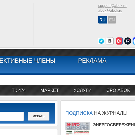
support@abok.ru
abok@abok.ru
RU
EN
ЕКТИВНЫЕ ЧЛЕНЫ
РЕКЛАМА
ТК 474
МАРКЕТ
УСЛУГИ
СРО АВОК
ПОДПИСКА
НА ЖУРНАЛЫ
АВОК
ЭНЕРГОСБЕРЕЖЕН