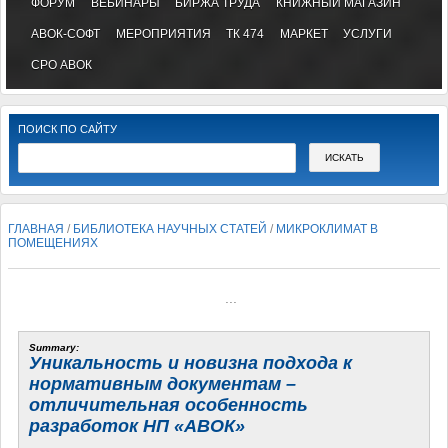
ФОРУМ
ВЕБИНАРЫ
БИРЖА ТРУДА
КНИЖНЫЙ МАГАЗИН
АВОК-СОФТ
МЕРОПРИЯТИЯ
ТК 474
МАРКЕТ
УСЛУГИ
СРО АВОК
ПОИСК ПО САЙТУ
ГЛАВНАЯ
/
БИБЛИОТЕКА НАУЧНЫХ СТАТЕЙ
/
МИКРОКЛИМАТ В
ПОМЕЩЕНИЯХ
...
Summary:
Уникальность и новизна подхода к
нормативным документам –
отличительная особенность
разработок НП «АВОК»