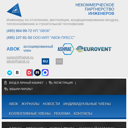
НЕКОММЕРЧЕСКОЕ
ПАРТНЕРСТВО
ИНЖЕНЕРОВ
Инженеры по отоплению, вентиляции, кондиционированию воздуха,
теплоснабжению и строительной теплофизике
(495) 984-99-72
НП "АВОК"
(495) 107-91-50
ООО ИИП "АВОК-ПРЕСС"
ассоциированный
АВОК
член
support@abok.ru
abok@abok.ru
RU
EN
ВХОД В ЛИЧНЫЙ КАБИНЕТ
|
РЕГИСТРАЦИЯ
|
ЗАБЫЛИ ПАРОЛЬ?
АВОК
ЖУРНАЛЫ
НОВОСТИ
ИНДИВИДУАЛЬНЫЕ ЧЛЕНЫ
КОЛЛЕКТИВНЫЕ ЧЛЕНЫ
РЕКЛАМА
КОНТАКТЫ